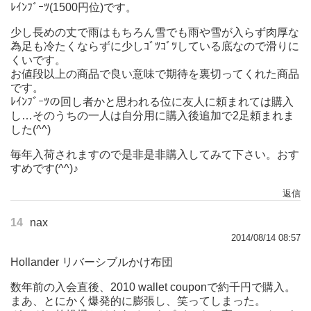
ﾚｲﾝﾌﾞｰﾂ(1500円位)です。
少し長めの丈で雨はもちろん雪でも雨や雪が入らず肉厚な
為足も冷たくならずに少しｺﾞﾂｺﾞﾂしている底なので滑りに
くいです。
お値段以上の商品で良い意味で期待を裏切ってくれた商品
です。
ﾚｲﾝﾌﾞｰﾂの回し者かと思われる位に友人に頼まれては購入
し…そのうちの一人は自分用に購入後追加で2足頼まれま
した(^^)
毎年入荷されますので是非是非購入してみて下さい。おす
すめです(^^)♪
返信
14
nax
2014/08/14 08:57
Hollander リバーシブルかけ布団
数年前の入会直後、2010 wallet couponで約千円で購入。
まあ、とにかく爆発的に膨張し、笑ってしまった。