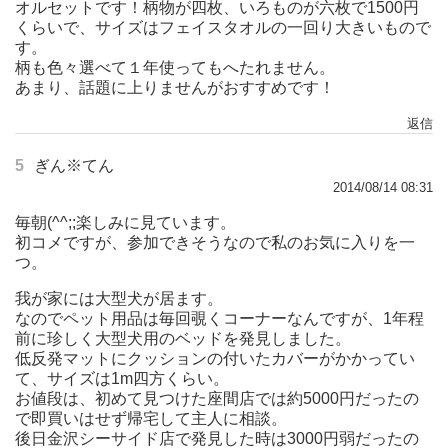
オルセットです！柄物が四枚、いろものが六枚で1500円
くらいで、サイズはフェイスタオルの一回り大きいもので
す。
柄も色々選べて１年使ってもへたれません。
あまり、話題に上りませんがおすすめです！
返信
5
ぎん※てん
2014/08/14 08:31
毎朝(^^;;楽しみに見ています。
初コメですが、参加できそうなので私のお気に入りを一
つ。
我が家には大型犬が居ます。
なのでペット用品は毎回覗くコーナーなんですが、1年程
前に珍しく大型犬用のベッドを発見しました。
低反発マットにクッションの付いたカバーがかかってい
て、サイズは1m四方くらい。
お値段は、初めて見つけた座間店では約5000円だったの
で即買いはせず帰宅して主人に相談。
後日金沢シーサイド店で発見した時は3000円弱だったの