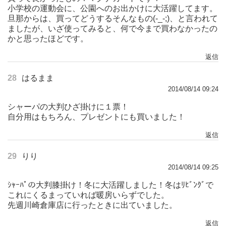
小学校の運動会に、公園へのお出かけに大活躍してます。
旦那からは、買ってどうするそんなもの(-_-;)、と言われて
ましたが、いざ使ってみると、何で今まで買わなかったの
かと思ったほどです。
返信
28
はるまま
2014/08/14 09:24
シャーパの大判ひざ掛けに１票！
自分用はもちろん、プレゼントにも買いました！
返信
29
りり
2014/08/14 09:25
ｼｬｰﾊﾟの大判膝掛け！冬に大活躍しました！冬はﾘﾋﾞﾝｸﾞで
これにくるまっていれば暖房いらずでした。
先週川崎倉庫店に行ったときに出ていました。
返信