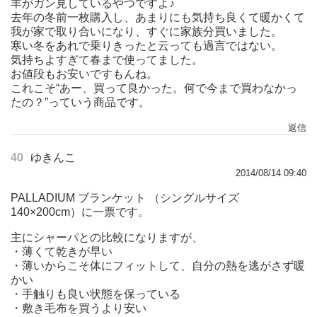
羊がガン見しているやつですよ♪
去年の冬前一枚購入し、あまりにも気持ち良くて暖かくて
我が家で取り合いになり、すぐに家族分買いました。
寒い冬をあれで乗りきったと云っても過言ではない。
気持ちよすぎて春まで使ってました。
お値段もお安いですもんね。
これこそ“あー、買って良かった。何で今まで買わなかっ
たの？”っていう商品です。
返信
40
ゆきんこ
2014/08/14 09:40
PALLADIUM ブランケット （シングルサイズ
140×200cm）に一票です。
主にシャーパとの比較になりますが、
・薄くて乾きが早い
・薄いからこそ体にフィットして、自分の熱を逃がさず暖
かい
・手触りも良い状態を保っている
・敷き毛布を買うより安い