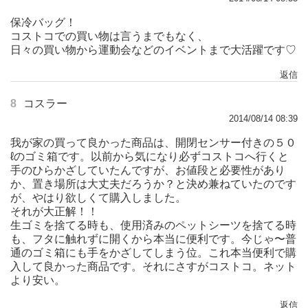
保冷バッグ！
コストコでの買い物は言うまでもなく、
日々の買い物から運動会などのイベントまで大活躍です♡
返信
8
コスラー
2014/08/14 08:39
我が家の買って良かった商品は、開閉センサー付きの５０
ℓのゴミ箱です。以前から気になり必ずコストコへ行くと
手のひらかざしていたんですが、お値段と必要性があり
か、置き場所は大丈夫だろうか？と決め兼ねていたのです
が、やはり欲しくて購入しました。
それが大正解！！
生ゴミを捨てる時も、使用済みのペットシーツを捨てる時
も、フタに触れずに開くから本当に便利です。今じゃ〜普
通のゴミ箱にも手をかざしてしまう位。これ本当便利で購
入して良かった商品です。それにさすがコストコ。ネット
より安い。
返信