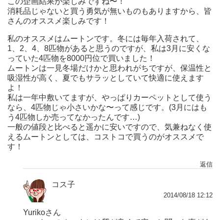
この企画結果が楽しみですね〜！
消耗品じゃないと買う勇気が無いものもありますから、皆
さんのオススメ楽しみです！
私のオススメはムートンです。冬には毎年入荷されて、
1、2、4、8匹物があると思うのですが、私は3月に安くな
っていた4匹物を8000円位で買いました！
ムートンは一見冬場だけかと思われがちですが、保温性と
吸湿性が高く、夏でもサラッとしていて快適に使えます
よ！
私は一年中敷いてますが、やっぱりカーペットとして使う
なら、4匹物じゃ小さいかな〜って感じです。(3月にはも
う4匹物しか売ってなかったんです…)
一般の値段と比べると遥かに安いですので、気兼ねなく使
えるムートンとしては、コストコで買うのがオススメで
す！
返信
コス子
2014/08/18 12:12
Yurikoさん