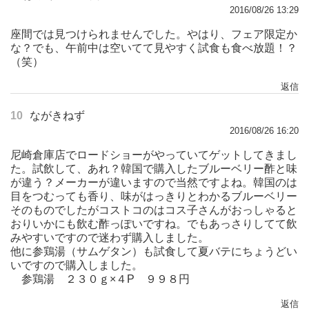
2016/08/26 13:29
座間では見つけられませんでした。やはり、フェア限定か
な？でも、午前中は空いてて見やすく試食も食べ放題！？
（笑）
返信
10
ながきねず
2016/08/26 16:20
尼崎倉庫店でロードショーがやっていてゲットしてきまし
た。試飲して、あれ？韓国で購入したブルーベリー酢と味
が違う？メーカーが違いますので当然ですよね。韓国のは
目をつむっても香り、味がはっきりとわかるブルーベリー
そのものでしたがコストコのはコス子さんがおっしゃると
おりいかにも飲む酢っぽいですね。でもあっさりしてて飲
みやすいですので迷わず購入しました。
他に参鶏湯（サムゲタン）も試食して夏バテにちょうどい
いですので購入しました。
参鶏湯 ２３０ｇ×４P ９９８円
返信