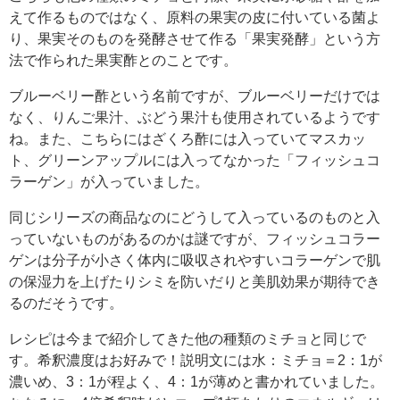
えて作るものではなく、原料の果実の皮に付いている菌よ
り、果実そのものを発酵させて作る「果実発酵」という方
法で作られた果実酢とのことです。
ブルーベリー酢という名前ですが、ブルーベリーだけでは
なく、りんご果汁、ぶどう果汁も使用されているようです
ね。また、こちらにはざくろ酢には入っていてマスカッ
ト、グリーンアップルには入ってなかった「フィッシュコ
ラーゲン」が入っていました。
同じシリーズの商品なのにどうして入っているのものと入
っていないものがあるのかは謎ですが、フィッシュコラー
ゲンは分子が小さく体内に吸収されやすいコラーゲンで肌
の保湿力を上げたりシミを防いだりと美肌効果が期待でき
るのだそうです。
レシピは今まで紹介してきた他の種類のミチョと同じで
す。希釈濃度はお好みで！説明文には水：ミチョ＝2：1が
濃いめ、3：1が程よく、4：1が薄めと書かれていました。