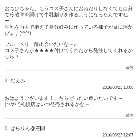
おちびちゃん、もうコス子さんにおねだりしなくても自分
で冷蔵庫を開けて牛乳割りを作るようになったんですね
ー。
牛乳を両手で抱えて自分好みに作っている様子が目に浮か
びます(*^^*)
ブルーベリー酢出会いたいな～♪
コス子さんが★★★★付けてくれたから発注してくれるか
しら？
返信
4
むえみ
2016/08/23 10:08
おはようございます！こちらぜったい買いたいです～
(*≧∀≦*)札幌店はいつ発売されるかな～
返信
5
ぱらりん@座間
2016/08/23 12:07