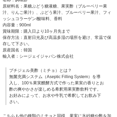
原材料名：果糖ぶどう糖液糖、果実酢（ブルーベリー果
汁、りんご果汁）、ぶどう果汁、ブルーベリー果汁、フィ
ッシュコラーゲン/酸味料、香料
内容量：900ml
賞味期限：購入日より10ヶ月先まで
保存方法：直射日光及び高温多湿の場所を避け、常温で保
存して下さい。
原産国名：韓国
輸入者：シージェイジャパン株式会社
プチジェル美酢（ミチョ）とは？
無菌充満システム（Aseptic Filling System）を導
入し、100％果実醗酵方式で作った果実の香りとお
酢の爽やかさが楽しめる希釈用果実酢飲料です。
お好みによって、お水や牛乳で希釈してお飲み下
さい。
こちらも他の種類のミチョと同様、果実に氷砂糖や酢を加