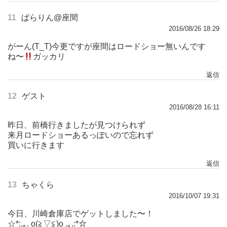
11
ぱらりん@座間
2016/08/26 18:29
がーん(T_T)今更ですが座間はロードショー無いんです
ね〜
ガッカリ
返信
12
ゲスト
2016/08/28 16:11
昨日、前橋行きましたが見つけられず
来月ロードショーあるっぽいので忘れず
買いに行きます
返信
13
ちゃくら
2016/10/07 19:31
今日、川崎倉庫店でゲットしました〜！
☆*:.｡. o(≧▽≦)o .｡.:*☆