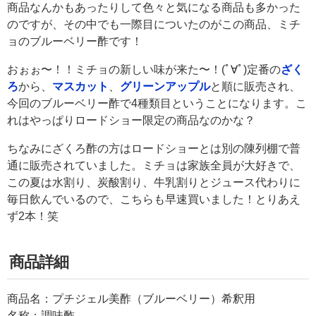
商品なんかもあったりして色々と気になる商品も多かった
のですが、その中でも一際目についたのがこの商品、ミチ
ョのブルーベリー酢です！
おぉぉ〜！！ミチョの新しい味が来た〜！(ﾟ∀ﾟ)定番の
ざく
ろ
から、
マスカット
、
グリーンアップル
と順に販売され、
今回のブルーベリー酢で4種類目ということになります。こ
れはやっぱりロードショー限定の商品なのかな？
ちなみにざくろ酢の方はロードショーとは別の陳列棚で普
通に販売されていました。ミチョは家族全員が大好きで、
この夏は水割り、炭酸割り、牛乳割りとジュース代わりに
毎日飲んでいるので、こちらも早速買いました！とりあえ
ず2本！笑
商品詳細
商品名：プチジェル美酢（ブルーベリー）希釈用
名称：調味酢