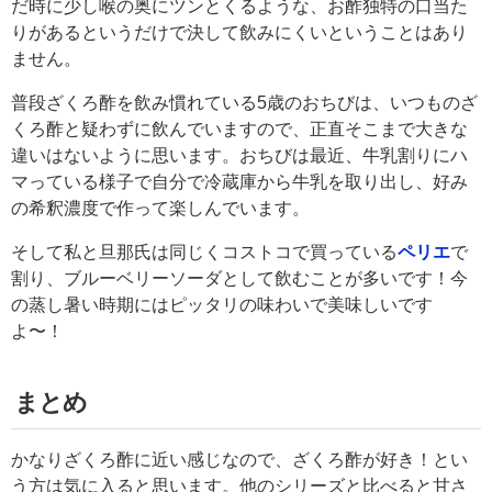
だ時に少し喉の奥にツンとくるような、お酢独特の口当た
りがあるというだけで決して飲みにくいということはあり
ません。
普段ざくろ酢を飲み慣れている5歳のおちびは、いつものざ
くろ酢と疑わずに飲んでいますので、正直そこまで大きな
違いはないように思います。おちびは最近、牛乳割りにハ
マっている様子で自分で冷蔵庫から牛乳を取り出し、好み
の希釈濃度で作って楽しんでいます。
そして私と旦那氏は同じくコストコで買っている
ペリエ
で
割り、ブルーベリーソーダとして飲むことが多いです！今
の蒸し暑い時期にはピッタリの味わいで美味しいです
よ〜！
まとめ
かなりざくろ酢に近い感じなので、ざくろ酢が好き！とい
う方は気に入ると思います。他のシリーズと比べると甘さ