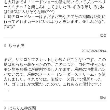
も大好きです！ロードショーの話を聞いていてブルーベリ
ーのミチョ？と楽しみにしてました?レポみる限りでは私
は1番気に入りそうな味(*^^*)
川崎のロードショーはまだまだ先なのでその期間は絶対に
行って迷わずカートにいれようと思います。楽しみだな*\
(^o^)/*
返信
8
ちゃま虎
2016/08/24 09:44
まだ、ザクロとマスカットしか飲んだことないです。この
夏はめっちゃ暑かったので、この二つと、自分で作ったレ
モン酢を順番に炭酸割で楽しんでます。炭酸の消費量ハン
パないので、炭酸水メーカー（ソーダーストリーム）を購
入しました。それまでは、炭酸ケース買いで場所とった
り、ゴミ出しが大変だったので、これあると便利ですよ
ー。
返信
9
ぱらりん@座間