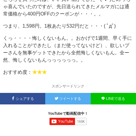
ゃ喜んでいたのですが、先日送られてきたメルマガには通
常価格から400円OFFのクーポンが・・・。。
つまり、1,598円。1枚あたり532円だと・・・( ﾟдﾟ)
くっ・・・・悔しくないもん。。おかげで1週間、早く手に
入れることができたし（まだ使ってないけど）、欲しいプ
ーさんを無事ゲットできたから全然悔しくないもん。全ー
然、悔しくないもんっっっっっっ。。
おすすめ度：
★★★
スポンサードリンク
シェアする
ツイートする
LINEで送る
YouTubeで動画配信中！