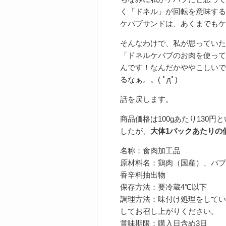
く「ドネル」が回転を意味する
ケバブサンドは、あくまでもケ
そんなわけで、私が思っていた
「ドネルケバブのお肉を使って
んです！なんだかややこしいで
るなぁ。。( ﾟдﾟ)
話を戻します。
商品価格は100gあたり130
したが、
大体1パックあたりの価
名称：食肉加工品
原材料名：鶏肉（国産）、パプ
香辛料抽出物
保存方法：要冷蔵4℃以下
調理方法：味付け処理をしてい
してお召し上がりください。
賞味期限：購入日含め3日