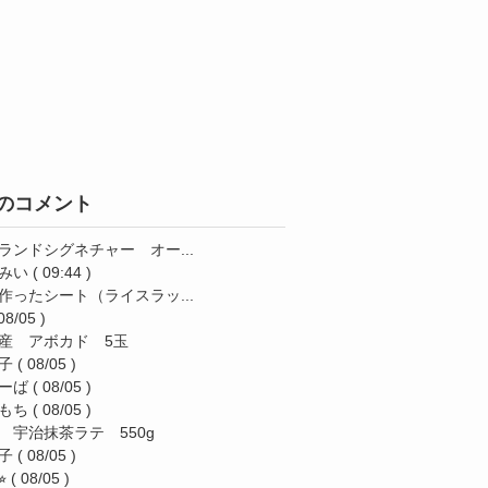
のコメント
ランドシグネチャー オー...
みい
( 09:44 )
作ったシート（ライスラッ...
08/05 )
産 アボカド 5玉
子
( 08/05 )
ーば
( 08/05 )
もち
( 08/05 )
 宇治抹茶ラテ 550g
子
( 08/05 )
︎
( 08/05 )