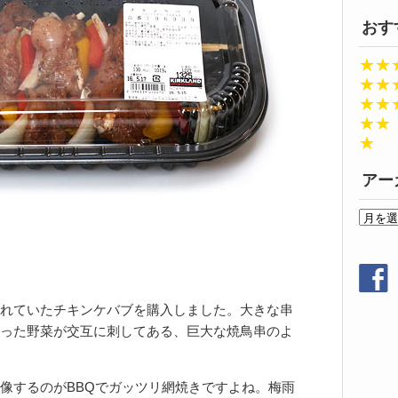
おす
★★
★★
★★
★★
★
アー
ア
ー
カ
イ
ブ
れていたチキンケバブを購入しました。大きな串
った野菜が交互に刺してある、巨大な焼鳥串のよ
像するのがBBQでガッツリ網焼きですよね。梅雨