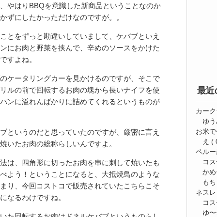
、やはりBBQを意識した新商品ということなのか
かずにしたかっただけなのですが。。
ことをずっと勘違いしていまして、ケバブといえ
ンにお肉と野菜を挟んで、辛めのソースをかけた
ですよね。
のケータリングカーを見かけるのですが、そこで
最近
リルの前で回転するお肉の塊から長いナイフを使
パンに溢れんばかりに詰めてくれるというものが
カーク
ゆう
お米で
ブというのだと思っていたのですが、厳密に言え
え
( 
焼いたお肉の総称らしいんですよ。
ペルー
コス
法は、四角形に切ったお肉を串に刺して焼いたも
かめ
べよう！ということになると、大抵焼鳥のような
もち
まり、今回コストコで販売されていたこちらこそ
ネスレ
になるわけですね。
コス
ゆ〜⭐
いた回転するお肉はドネルケバブというものらし