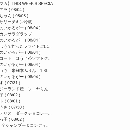
ガ】THIS WEEK'S SPECIA...
アラ
( 08/04 )
ちゃん
( 08/03 )
サリーチキン冷蔵
のいかるがー
( 08/04 )
カンサラダラップ
のいかるがー
( 08/04 )
ぼうで作ったフライドごぼ...
のいかるがー
( 08/04 )
コート ほうじ茶ソフトク...
のいかるがー
( 08/04 )
ョウ 米麹本みりん 1.8L
のいかるがー
( 08/04 )
す
( 07/31 )
ジーランド産 ソニヤりん...
子
( 08/02 )
ト
( 08/01 )
うさ
( 07/30 )
デリス ダークチョコレー...
っ子
( 08/02 )
a 全シャンプー＆コンディ...