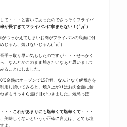
して・・・と書いてあったのでさっそくフライパ
串が長すぎてフライパンに収まらない！( ﾟдﾟ)
と串がつっかえてしまいお肉がフライパンの底面に付
じゃん、焼けないじゃん( ﾟдﾟ)
番手っ取り早い気もしたのですが・・・せっかく
ら、なんとかこのまま焼きたいなぁと思いまして
みることにしました。
00℃余熱のオーブンで15分程。なんとなく網焼きを
利用し焼いてみると、焼き上がりはお肉全面に飴
ねぎもうっすら焦げ目がつきました。焼鳥っぽ
・・・
これがあまりにも塩辛くて塩辛くて
・・・
、美味しくないというか正確に言えば、とても塩
すよ。