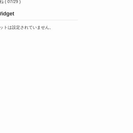
ね
( 07/29 )
idget
ットは設定されていません。