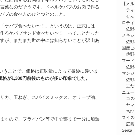
【メルマ
言葉なのだそうです。ドネルケバブのお肉で作る
ティ
バブの食べ方のひとつとのこと。
ぜん
ロティ
「ケバブ食べたい〜！」というのは、正式には
佐野
作るケバブサンド食べたい〜！」ってことだった
メキシ
すが、まだまだ世の中には知らないことが沢山あ
佐野
国産ご
佐野
フード
佐野
円ということで、価格は正味量によって微妙に違いま
マンジ
格が1,300円前後のものが多い印象でした。
佐野
豆だ
ニュー
リカ、玉ねぎ、スパイスミックス、オリーブ油、
コス
ヤマ
ちび
スイス
ますので、フライパン等で中心部まで十分に加熱
広島
Seik