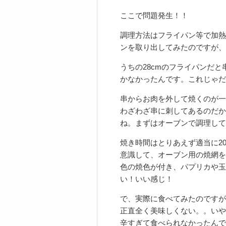
ここで問題発生！！
調理方法はフライパン等で加熱
ンを取り出してみたのですが、
うちの28cmのフライパンだ
かなかったんです。これじゃだめ
串からお肉を外して焼くのが一
わざわざ串に刺してあるのだか
ね。まずはオーブンで調理して
焼き時間はとりあえず適当に2
意識して、オーブン用の焼網を
色の焼色が付き、パプリカや玉
い！いい感じ！
で、実際に食べてみたのですが
正直全く美味しくない。。いや
辛すぎて食べられなかったんで