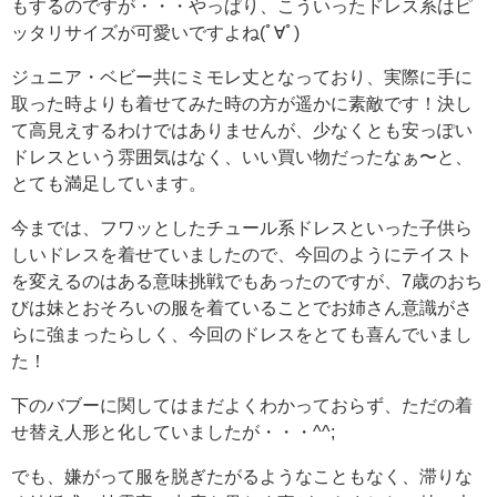
もするのですが・・・やっぱり、こういったドレス系はピ
ッタリサイズが可愛いですよね(ﾟ∀ﾟ)
ジュニア・ベビー共にミモレ丈となっており、実際に手に
取った時よりも着せてみた時の方が遥かに素敵です！決し
て高見えするわけではありませんが、少なくとも安っぽい
ドレスという雰囲気はなく、いい買い物だったなぁ〜と、
とても満足しています。
今までは、フワッとしたチュール系ドレスといった子供ら
しいドレスを着せていましたので、今回のようにテイスト
を変えるのはある意味挑戦でもあったのですが、7歳のおち
びは妹とおそろいの服を着ていることでお姉さん意識がさ
らに強まったらしく、今回のドレスをとても喜んでいまし
た！
下のバブーに関してはまだよくわかっておらず、ただの着
せ替え人形と化していましたが・・・^^;
でも、嫌がって服を脱ぎたがるようなこともなく、滞りな