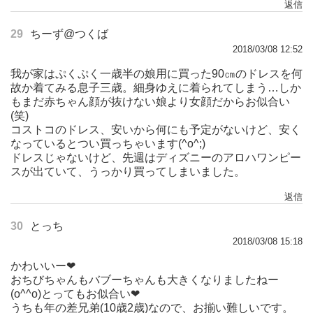
返信
29
ちーず@つくば
2018/03/08 12:52
我が家はぷくぷく一歳半の娘用に買った90㎝のドレスを何
故か着てみる息子三歳。細身ゆえに着られてしまう…しか
もまだ赤ちゃん顔が抜けない娘より女顔だからお似合い
(笑)
コストコのドレス、安いから何にも予定がないけど、安く
なっているとつい買っちゃいます(^o^;)
ドレスじゃないけど、先週はディズニーのアロハワンピー
スが出ていて、うっかり買ってしまいました。
返信
30
とっち
2018/03/08 15:18
かわいいー❤︎
おちびちゃんもバブーちゃんも大きくなりましたねー
(o^^o)とってもお似合い❤︎
うちも年の差兄弟(10歳2歳)なので、お揃い難しいです。