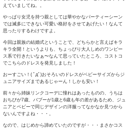
えていましてね。。
やっぱり女児を持つ親としては華やかなパーティーシーン
では滅多にできない可愛い格好をさせてあげたい！なんて
思ったりするわけですよ。
今回は親族の結婚式ということで、どちらかと言えばキラ
キラ全開！というよりも、ちょっぴり大人しめのワンピー
ス系で行きたいなぁ〜なんて思っていたところ、コストコ
でこちらのドレスを発見しました！
おーすごい！( ﾟдﾟ)おそろいのドレスがベビーサイズからジ
ュニアサイズまであるじゃーん！しかも安い！
前々から姉妹リンクコーデに憧れはあったものの、うちは
おちびが7歳、バブーが1歳と6歳も年の差があるため、ジュ
ニアとベビーで同じデザインの洋服ってなかなか見つから
ないんですよね・・・。
なので、はじめから諦めていたのですが・・・まさかコス