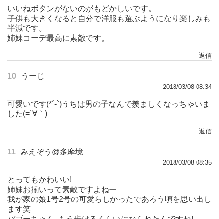
いいねボタンがないのがもどかしいです。
子供も大きくなると自分で洋服も選ぶようになり楽しみも
半減です。
姉妹コーデ最高に素敵です。
返信
10
うーじ
2018/03/08 08:34
可愛いです(*´-`)うちは男の子なんで羨ましくなっちゃいま
した(=´∀｀)
返信
11
みえぞう@多摩境
2018/03/08 08:35
とってもかわいい!
姉妹お揃いって素敵ですよねー
我が家の娘1号2号の可愛らしかったであろう頃を思い出し
ます笑
バブーちゃん､もう歩けるくらいになられたんですね!