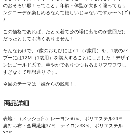
のおそろい服！ってこと。年齢・体型が大きく違ってもリ
ンクコーデが楽しめるなんて嬉しいじゃないですか〜ヽ(´ｴ`)
ﾉ
この価格であれば、たとえ着て公の場に出るのが数回だけ
だったとしても痛くありません！
そんなわけで、7歳のおちびには7Ｔ（7歳用）を、1歳のバ
ブーには12Ｍ（1歳用）を購入することにしました！デザイ
ンはゴールド系で、華やかでありつつもあまりフワフワし
すぎなくて理想通りです。
今回のテーマは「姫からの脱却！」
商品詳細
表地：（メッシュ部）レーヨン66％、ポリエステル34％
裏打ち布：金属繊維37％、ナイロン33％、ポリエステル
30％