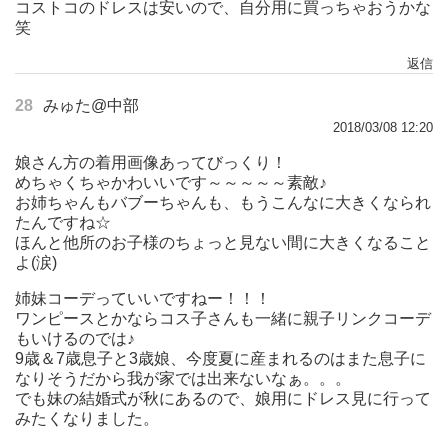
コストコのドレスは安いので、自分用に買っちゃおうかな
笑
返信
28
みゅた@中部
2018/03/08 12:20
娘さん方の着用画像あってびっくり！
めちゃくちゃかわいいです～～～～～素敵♪
お姉ちゃんもバブーちゃんも、もうこんなに大きくなられ
たんですね☆
ほんと他所のお子様のちょっと見ない間に大きくなること
よ(涙)
姉妹コーデっていいですねー！！！
ワンピースとかならコス子さんも一緒に親子リンクコーデ
もいけるのでは♪
9歳＆7歳息子と3歳娘、今度夏に産まれるのはまた息子に
なりそうだから我が家では出来ないなぁ。。。
でも妹の結婚式が秋にあるので、娘用にドレス見に行って
みたくなりました。