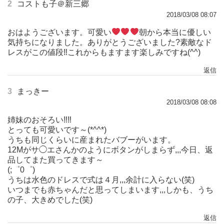
2
コストも子＠新三郷
2018/03/08 08:07
おはようございます。可愛い
朝から本当に優しい
気持ちになりました。ありがとうございました?素敵なド
レスがこの値段‼︎これからもますます楽しみですね(^^)
返信
3
まっきー
2018/03/08 08:08
姉妹のおそろい‼‼
とっても可愛いです～(*^^*)
うちも同じくらいに産まれたバブーがいます。
12Mがサ◯エさんかのようにボタンがしまらず,,,今日、返
品してまた買ってきます～
(;゜0゜)
うちは水色のドレスで式は４月,,,余計に入らない(笑)
いつまでも赤ちゃんだと思ってしまいます,,,しかも、うち
の子、大きめでした(笑)
返信