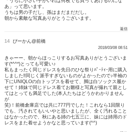
「うちに小さい子がいれば何枚でも買ってあげるのにな
あ」って思います。
うちは男の子だし、孫はまだまだだし。
朝から素敵な写真ありがとうございます。
返信
14
ぴーかん@前橋
2018/03/08 08:51
きゃーー、朝からほっこりするお写真ありがとうございま
す(*^^*)とっても可愛い♪
私もまったく同じドレスを先日のひな祭りﾊﾟｰﾃｨｰ用に購入
しました‼同じく派手すぎないものがよかったので♪半袖の
下にUNIQLOの白トップスを着せて、脚は白ソックス履か
せて！姉妹で同じドレス着てお雛様と写真が撮れて親とし
てはとっても満足でした(本人たちはどうかわかりません
が
笑)！前橋倉庫店では共に777円でした！これなら1回限り
でも、汚されてもいいやと思いましたが、全く汚れること
はなかったので、秋にある姉の七五三に、妹には姉用のド
レスをまた着せようかなと思っています(^^)