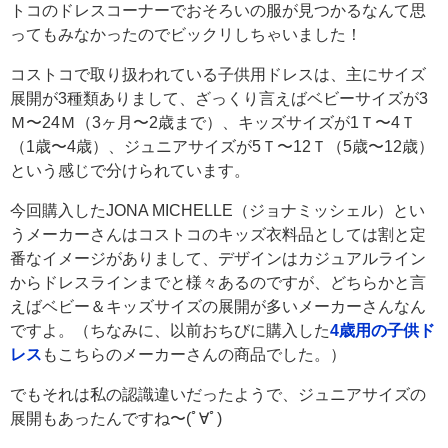
トコのドレスコーナーでおそろいの服が見つかるなんて思
ってもみなかったのでビックリしちゃいました！
コストコで取り扱われている子供用ドレスは、主にサイズ
展開が3種類ありまして、ざっくり言えばベビーサイズが3
Ｍ〜24Ｍ（3ヶ月〜2歳まで）、キッズサイズが1Ｔ〜4Ｔ
（1歳〜4歳）、ジュニアサイズが5Ｔ〜12Ｔ（5歳〜12歳）
という感じで分けられています。
今回購入したJONA MICHELLE（ジョナミッシェル）とい
うメーカーさんはコストコのキッズ衣料品としては割と定
番なイメージがありまして、デザインはカジュアルライン
からドレスラインまでと様々あるのですが、どちらかと言
えばベビー＆キッズサイズの展開が多いメーカーさんなん
ですよ。（ちなみに、以前おちびに購入した
4歳用の子供ド
レス
もこちらのメーカーさんの商品でした。）
でもそれは私の認識違いだったようで、ジュニアサイズの
展開もあったんですね〜(ﾟ∀ﾟ)