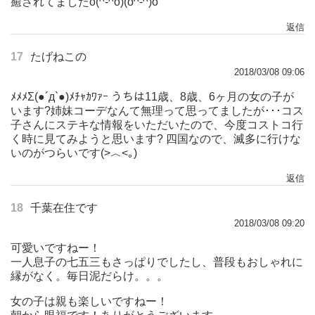
癒されてましたo(^-^o)(o^-^)o
返信
17
たげねこの
2018/03/08 09:06
ﾒﾒﾒΣ(●´д`●)ﾒﾁｬｶﾜｧｰ うちは11歳、8歳、6ヶ月の女の子が
います?姉妹コーデなんて無理って思ってましたが･･･コス
子さんにステキな情報をいただいたので、今度コストコ行
く時に見てみようと思います? 四国なので、滅多に行けな
いのがつらいです(>︿<｡)
返信
18
千葉在住です
2018/03/08 09:20
可愛いですねー！
一人息子の七五三もさっぱりでしたし、普段もおしゃれに
縁がなく。毎日泥だらけ。。。
女の子は親も楽しいですねー！