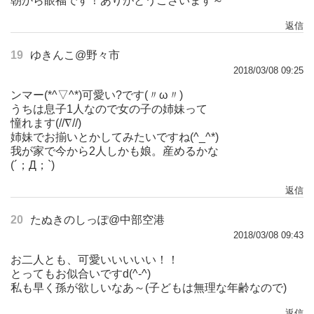
朝から眼福です！ありがとうございます～
返信
19
ゆきんこ@野々市
2018/03/08 09:25
ンマー(*^▽^*)可愛い?です(〃ω〃)
うちは息子1人なので女の子の姉妹って
憧れます(//∇//)
姉妹でお揃いとかしてみたいですね(^_^*)
我が家で今から2人しかも娘。産めるかな
(´；Д；`)
返信
20
たぬきのしっぽ@中部空港
2018/03/08 09:43
お二人とも、可愛いいいいい！！
とってもお似合いですd(^-^)
私も早く孫が欲しいなあ～(子どもは無理な年齢なので)
返信