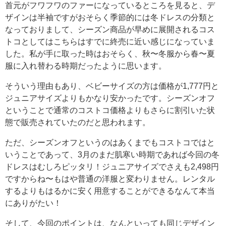
首元がフワフワのファーになっているところを見ると、デ
ザインは半袖ですがおそらく季節的には冬ドレスの分類と
なっておりまして、シーズン商品が早めに展開されるコス
トコとしてはこちらはすでに終売に近い感じになっていま
した。私が手に取った時はおそらく、秋〜冬服から春〜夏
服に入れ替わる時期だったように思います。
そういう理由もあり、ベビーサイズの方は価格が1,777円と
ジュニアサイズよりもかなり安かったです。シーズンオフ
ということで通常のコストコ価格よりもさらに割引いた状
態で販売されていたのだと思われます。
ただ、シーズンオフというのはあくまでもコストコではと
いうことであって、3月のまだ肌寒い時期であれば今回の冬
ドレスはむしろピッタリ！ジュニアサイズでさえも2,498円
ですからね〜もはや普通の洋服と変わりません。レンタル
するよりもはるかに安く用意することができるなんて本当
にありがたい！
そして、今回のポイントは、なんといっても同じデザイン