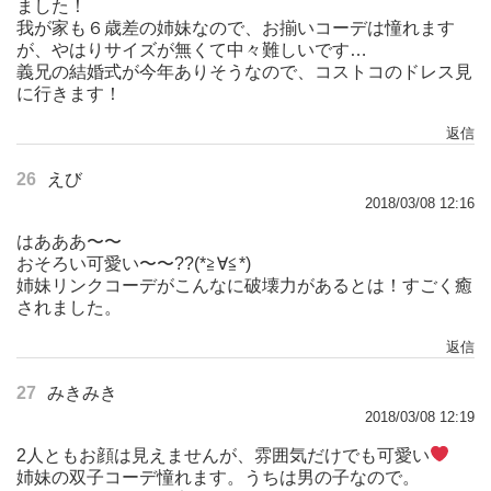
ました！
我が家も６歳差の姉妹なので、お揃いコーデは憧れます
が、やはりサイズが無くて中々難しいです…
義兄の結婚式が今年ありそうなので、コストコのドレス見
に行きます！
返信
26
えび
2018/03/08 12:16
はあああ〜〜
おそろい可愛い〜〜??(*≧∀≦*)
姉妹リンクコーデがこんなに破壊力があるとは！すごく癒
されました。
返信
27
みきみき
2018/03/08 12:19
2人ともお顔は見えませんが、雰囲気だけでも可愛い
姉妹の双子コーデ憧れます。うちは男の子なので。