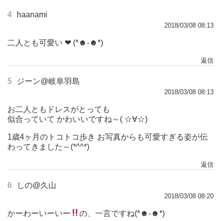
4
haanami
2018/03/08 08:13
二人とも可愛い ❤︎ (*☻-☻*)
返信
5
ジーン@岐阜羽島
2018/03/08 08:13
お二人ともドレスがとっても
似合っていて かわいいですね～( ☆∀☆)
1歳4ヶ月のトコトコ歩き お写真からも可愛すぎる姿が伝
わってきました～(*^^*)
返信
6
しの@久山
2018/03/08 08:20
かーわーいーいー
の、一言ですね(*☻-☻*)