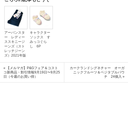
アーバンスタ
キャラクター
ー レディー
ソックス す
ススキニージ
みっコぐら
ーンズ（スト
し 6P
レッチジーン
ズ）2021年版
« 【メルマガ】P&Gフェア＆コスト
カークランドシグネチャー オーガ
コ新商品・割引情報9月19日〜9月25
ニックフルーツ＆ベジタブルパウ
日（今週のお買い得）
チ 24個入 »