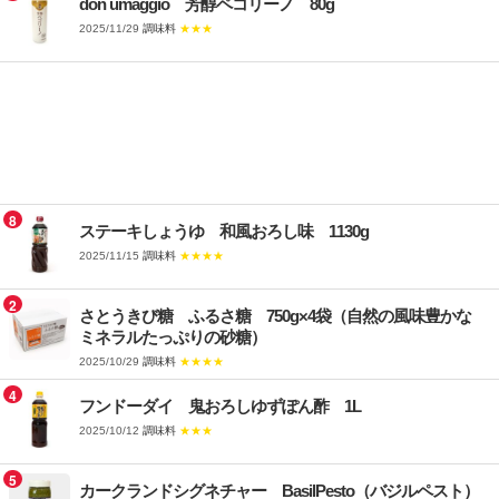
don umaggio 芳醇ペコリーノ 80g
2025/11/29
調味料
★★★
8
ステーキしょうゆ 和風おろし味 1130g
2025/11/15
調味料
★★★★
2
さとうきび糖 ふるさ糖 750g×4袋（自然の風味豊かな
ミネラルたっぷりの砂糖）
2025/10/29
調味料
★★★★
4
フンドーダイ 鬼おろしゆずぽん酢 1L
2025/10/12
調味料
★★★
5
カークランドシグネチャー BasilPesto（バジルペスト）