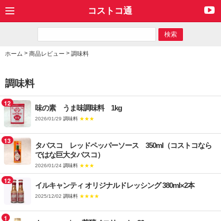
コストコ通
>
>
ホーム
商品レビュー
調味料
調味料
12
味の素 うま味調味料 1kg
2026/01/29
調味料
★★★
13
タバスコ レッドペッパーソース 350ml（コストコなら
ではな巨大タバスコ）
2026/01/24
調味料
★★★
12
イルキャンティ オリジナルドレッシング 380ml×2本
2025/12/02
調味料
★★★★
1