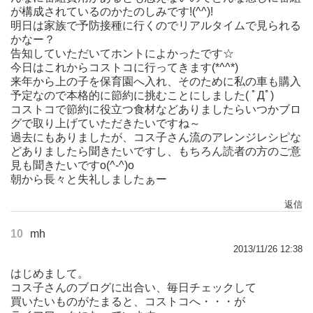
が構成されているのかたのしみです!(^^)!
明日は家族で予防接種に行くのでリアルタイムで見られる
かなー？
告知していただいてホントによかったです☆
今日はこれからコストコに行ってきます(*^^*)
来年から上の子を保育園へ入れ、そのために私の車も購入
予定なので本格的に節約に挑むことにしました( ﾟДﾟ)
コストコで節約に役立つ食材などありましたらいつかブロ
グで取り上げていただきたいですね～
過去にもありましたが、コス子さん流のアレンジレシピな
どありましたら聞きたいですし、もちろん読者の方のご意
見も聞きたいですo(^-^)o
朝から長々と失礼しましたぁー
返信
10
mh
2013/11/26 12:38
はじめまして。
コス子さんのブログに出合い、毎日チェックして
買いたいものがたまると、コストコへ・・・が