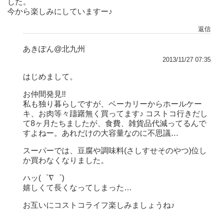
した。
今から楽しみにしていますー♪
返信
あきぽん@北九州
2013/11/27 07:35
はじめまして。
お仲間発見!!
私も独り暮らしですが、ベーカリーからホールケー
キ、お肉等々躊躇無く買ってます♪ コストコ行きだし
て8ヶ月たちましたが、食費、雑貨品代減ってるんで
すよねー。あれだけの大容量なのに不思議…
スーパーでは、豆腐や調味料(さしすせそのやつ)位し
か買わなくなりました。
ハッ(゜∇゜)
嬉しくて長くなってしまった…
お互いにコストコライフ楽しみましょうね♪