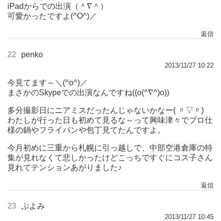
iPadからでの出演（＾∇＾）
可愛かったですよ(^O^)／
返信
22
penko
2013/11/27 10:22
今見てます～＼(^o^)／
まさかのSkypeでの出演なんですね((o(^∇^)o))
多分撮影日にニアミスだったんじゃないかなー( 〃▽〃)
わたしが行った日も初めて見るな～って興味津々でプロ仕
様の鍋やフライパンや包丁見てたんですよ。
今月初めに三重から札幌に引っ越しで、中部空港倉庫の特
集が見れなくて悲しかったけどこっちですぐにコス子さん
見れてテンションあがりました♪
返信
23
ぷよみ
2013/11/27 10:45