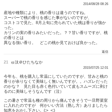
2014/08/28 08:26
産地や種類により、桃の香りは違うのですね。
スーパーで桃の香りを感じた事がないのですが、
コストコで見た、8月上旬に売られていた桃は香りが強か
った。
カリンの実の香りみたいだった。？？甘い香りですが、桃
の香りとは
異なる強い香り。 どこの桃か見ておけば良かった。
返信
21
ゅ汰＠ひたちなか
2015/07/25 12:01
今年も、桃を購入し常温にしていたのですが、甘みと桃の
香りが余りなくて美味しく無いんですが。。ハズレだった
のかな？ 見た目も赤く色付いていて皮もスムーズに剥け
るのに美味しそうなんです（泣）
この暑さで常温も種の周りから痛んできそうで一旦野菜室
に入れたのですが 何かいい方法（熟し方）ありましたら
知恵をおかし下さい。(;>_<;)