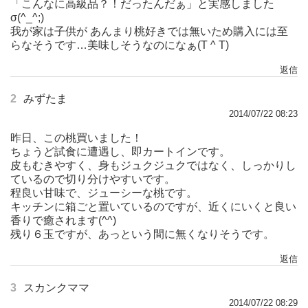
「こんなに高級品？！だったんだぁ」と実感しました
σ(^_^;)
我が家は子供が あんまり桃好きでは無いため購入には至
らなそうです…美味しそうなのになぁ(T ^ T)
返信
2
みずたま
2014/07/22 08:23
昨日、この桃買いました！
ちょうど試食に遭遇し、即カートインです。
皮もむきやすく、身もジュクジュクではなく、しっかりし
ているので切り分けやすいです。
程良い甘味で、ジューシーな桃です。
キッチンに箱ごと置いているのですが、近くにいくと良い
香りで癒されます(^^)
残り６玉ですが、あっという間に無くなりそうです。
返信
3
スカンクママ
2014/07/22 08:29