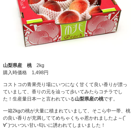
山梨県産 桃
2kg
購入時価格 1,498円
コストコの青果売り場にいつになく甘くて良い香りが漂っ
ていまして、香りの元を辿って歩いてみたらコチラでし
た！生産量日本一と言われている
山梨県産の桃
です。
一箱2kgの桃が大量に積まれていまして、そこら中一帯、桃
の良い香りが充満しててめちゃくちゃ惹かれましたよ～(ﾟ
∀ﾟ)ついつい甘い匂いに誘われてしまいました！