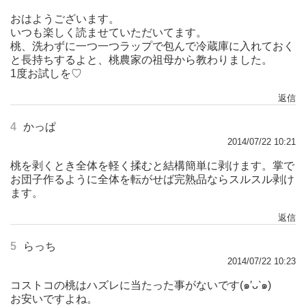
おはようございます。
いつも楽しく読ませていただいてます。
桃、洗わずに一つ一つラップで包んで冷蔵庫に入れておく
と長持ちするよと、桃農家の祖母から教わりました。
1度お試しを♡
返信
4
かっぱ
2014/07/22 10:21
桃を剥くとき全体を軽く揉むと結構簡単に剥けます。掌で
お団子作るように全体を転がせば完熟品ならスルスル剥け
ます。
返信
5
らっち
2014/07/22 10:23
コストコの桃はハズレに当たった事がないです(๑′ᴗ‵๑)
お安いですよね。