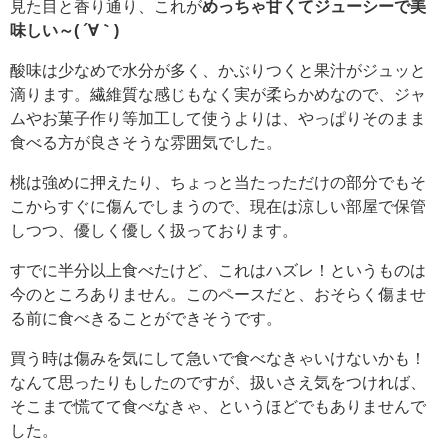
見た目と香り通り、これが
めっちゃ甘くてジューシーで美
味しい～( ´∀｀)
酸味は少なめで水分が多く、かぶりつくと果汁がジュッと
滴ります。繊維質な感じもなく実が柔らかめなので、ジャ
ムやお菓子作り等加工して使うよりは、やっぱりそのまま
食べる方が良さそうな雰囲気でした。
桃は強めに押えたり、ちょっと当たっただけの部分でもそ
こからすぐに傷んでしまうので、現在は涼しい部屋で保管
しつつ、優しく優しく扱っております。
すでに半分以上食べたけど、これはハズレ！というものは
今のところありません。このペースだと、おそらく傷ませ
る前に食べきることができそうです。
買う時は傷みを気にして急いで食べなきゃいけないかも！
なんて思ったりもしたのですが、扱いさえ気をつければ、
そこまで慌てて食べなきゃ、というほどでもありませんで
した。