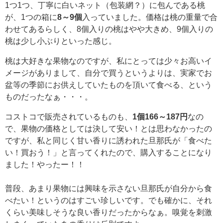
1つ1つ、丁寧に白いネット（包装網？）に包んである桃
が、1つの箱に
8～9個
入っていました。価格は桃の重量で合
わせてあるらしく、8個入りの桃はやや大きめ、9個入りの
桃は少し小ぶりといった感じ。
桃は大好きな果物なのですが、私にとっては少々お高いイ
メージがありまして、自分で買うというよりは、実家でお
盆等の季節にお供えしていたものを頂いて食べる、という
ものだったなぁ・・・。
コストコで販売されているものも、
1個166～187円
なの
で、果物の価格としては決して安い！とは思わなかったの
ですが、私と同じく甘い香りに誘われた旦那氏が「食べた
い！買おう！」と言ってくれたので、購入することになり
ました！やったー！！
普段、あまり果物には興味を示さない旦那氏が自分から食
べたい！というのはすごい珍しいです。でも確かに、それ
くらい美味しそうな良い香りだったからなぁ。嗅覚を刺激