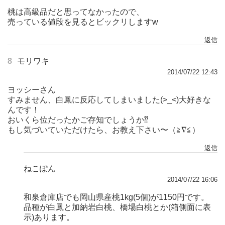
桃は高級品だと思ってなかったので、
売っている値段を見るとビックリしますw
返信
8
モリワキ
2014/07/22 12:43
ヨッシーさん
すみません、白鳳に反応してしまいました(>_<)大好きな
んです！
おいくら位だったかご存知でしょうか⁇
もし気づいていただけたら、お教え下さい〜（≧∇≦）
返信
ねこぽん
2014/07/22 16:06
和泉倉庫店でも岡山県産桃1kg(5個)が1150円です。
品種が白鳳と加納岩白桃、橋場白桃とか(箱側面に表
示)あります。