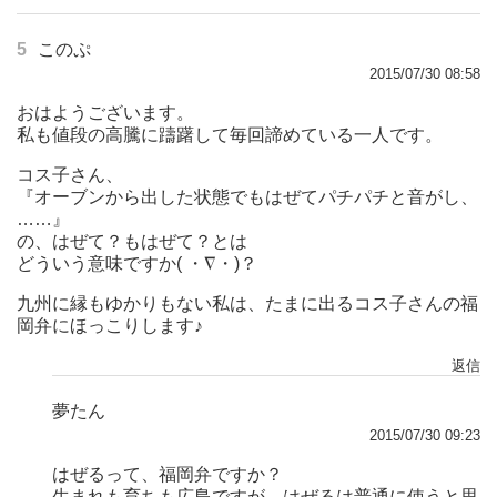
5
このぷ
2015/07/30 08:58
おはようございます。
私も値段の高騰に躊躇して毎回諦めている一人です。
コス子さん、
『オーブンから出した状態でもはぜてパチパチと音がし、
……』
の、はぜて？もはぜて？とは
どういう意味ですか( ・∇・)？
九州に縁もゆかりもない私は、たまに出るコス子さんの福
岡弁にほっこりします♪
返信
夢たん
2015/07/30 09:23
はぜるって、福岡弁ですか？
生まれも育ちも広島ですが、はぜるは普通に使うと思