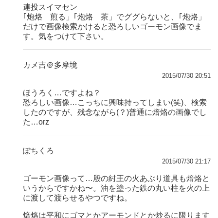
連投スイマセン
｢炮烙 煎る」｢炮烙 茶」でググらないと、｢炮烙」
だけで画像検索かけると恐ろしいゴーモン画像でま
す。気をつけて下さい。
カメ吉＠多摩境
2015/07/30 20:51
ほうろく…ですよね？
恐ろしい画像…こっちに興味持ってしまい(笑)、検索
したのですが、残念ながら(？)普通に焙烙の画像でし
た…orz
ぽちくろ
2015/07/30 21:17
ゴーモン画像って…殷の紂王の火あぶり道具も焙烙と
いうからですかね〜。油を塗った鉄の丸い柱を火の上
に渡して渡らせるやつですね。
焙烙は平和にゴマとかアーモンドとか炒るに限ります