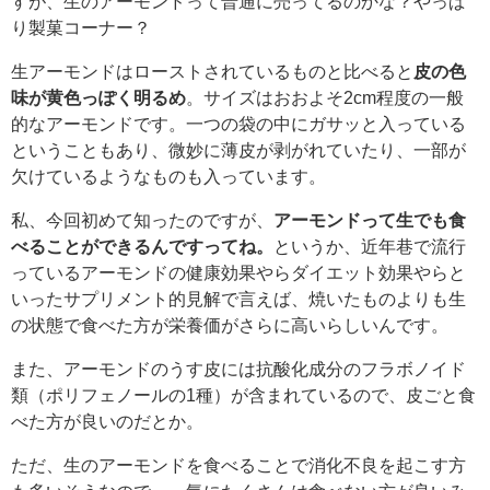
すが、生のアーモンドって普通に売ってるのかな？やっぱ
り製菓コーナー？
生アーモンドはローストされているものと比べると
皮の色
味が黄色っぽく明るめ
。サイズはおおよそ2cm程度の一般
的なアーモンドです。一つの袋の中にガサッと入っている
ということもあり、微妙に薄皮が剥がれていたり、一部が
欠けているようなものも入っています。
私、今回初めて知ったのですが、
アーモンドって生でも食
べることができるんですってね。
というか、近年巷で流行
っているアーモンドの健康効果やらダイエット効果やらと
いったサプリメント的見解で言えば、焼いたものよりも生
の状態で食べた方が栄養価がさらに高いらしいんです。
また、アーモンドのうす皮には抗酸化成分のフラボノイド
類（ポリフェノールの1種）が含まれているので、皮ごと食
べた方が良いのだとか。
ただ、生のアーモンドを食べることで消化不良を起こす方