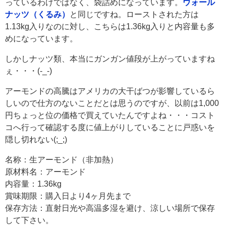
っているわけではなく、袋詰めになっています。
ウォール
ナッツ（くるみ）
と同じですね。ローストされた方は
1.13kg入りなのに対し、こちらは1.36kg入りと内容量も多
めになっています。
しかしナッツ類、本当にガンガン値段が上がっていますね
ぇ・・・(-_-)
アーモンドの高騰はアメリカの大干ばつが影響しているら
しいので仕方のないことだとは思うのですが、以前は1,000
円ちょっと位の価格で買えていたんですよね・・・コスト
コへ行って確認する度に値上がりしていることに戸惑いを
隠し切れない(;_;)
名称：生アーモンド（非加熱）
原材料名：アーモンド
内容量：1.36kg
賞味期限：購入日より4ヶ月先まで
保存方法：直射日光や高温多湿を避け、涼しい場所で保存
して下さい。