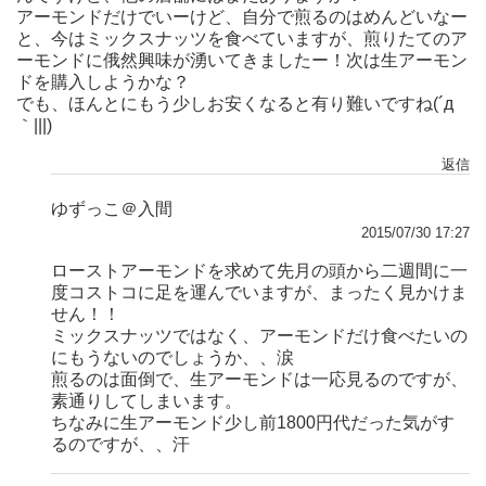
アーモンドだけでいーけど、自分で煎るのはめんどいなー
と、今はミックスナッツを食べていますが、煎りたてのア
ーモンドに俄然興味が湧いてきましたー！次は生アーモン
ドを購入しようかな？
でも、ほんとにもう少しお安くなると有り難いですね(´д
｀|||)
返信
ゆずっこ＠入間
2015/07/30 17:27
ローストアーモンドを求めて先月の頭から二週間に一
度コストコに足を運んでいますが、まったく見かけま
せん！！
ミックスナッツではなく、アーモンドだけ食べたいの
にもうないのでしょうか、、涙
煎るのは面倒で、生アーモンドは一応見るのですが、
素通りしてしまいます。
ちなみに生アーモンド少し前1800円代だった気がす
るのですが、、汗