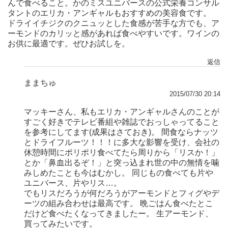
んで食べること。かのミスユニバースの公式栄養コンサル
タントのエリカ・アンギャルもおすすめの美容食です。
ドライイチジクのクニュッとした食感が苦手な方でも、ア
ーモンドのカリッと感があれば食べやすいです。ワインの
お供に最適です。ぜひお試しを。
返信
ままちゅ
2015/07/30 20:14
マッキーさん、私もエリカ・アンギャルさんのことが
すごく好きでテレビ番組や雑誌でおっしゃってること
を参考にしてます(成果はさておき)。 間食ならナッツ
とドライフルーツ！！！に多大な影響を受け、会社の
休憩時間にポリポリ食べてたら周りから「リスか！」
とか「鼻血出るぞ！」と突っ込まれ世の中の無情を噛
みしめたことも今はむかし。 同じもの食べても片や
ユニバース、片やリス…。
でもリスだろうが何だろうがアーモンドとフィグやデ
ーツの組み合わせは最高です。 晩ごはん食べたとこ
だけど食べたくなってきましたー。 生アーモンド、
買ってみたいです。