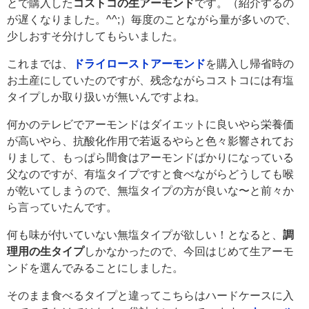
とで購入した
コストコの生アーモンド
です。（紹介するの
が遅くなりました。^^;）毎度のことながら量が多いので、
少しおすそ分けしてもらいました。
これまでは、
ドライローストアーモンド
を購入し帰省時の
お土産にしていたのですが、残念ながらコストコには有塩
タイプしか取り扱いが無いんですよね。
何かのテレビでアーモンドはダイエットに良いやら栄養価
が高いやら、抗酸化作用で若返るやらと色々影響されてお
りまして、もっぱら間食はアーモンドばかりになっている
父なのですが、有塩タイプですと食べながらどうしても喉
が乾いてしまうので、無塩タイプの方が良いな〜と前々か
ら言っていたんです。
何も味が付いていない無塩タイプが欲しい！となると、
調
理用の生タイプ
しかなかったので、今回はじめて生アーモ
ンドを選んでみることにしました。
そのまま食べるタイプと違ってこちらはハードケースに入