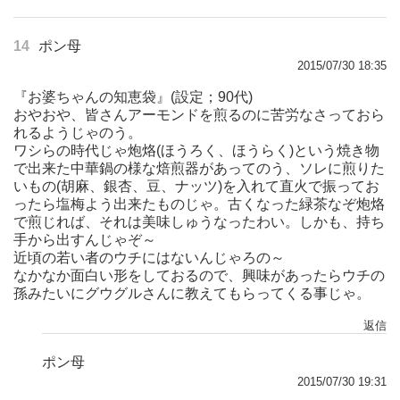
14
ポン母
2015/07/30 18:35
『お婆ちゃんの知恵袋』(設定；90代)
おやおや、皆さんアーモンドを煎るのに苦労なさっておら
れるようじゃのう。
ワシらの時代じゃ炮烙(ほうろく、ほうらく)という焼き物
で出来た中華鍋の様な焙煎器があってのう、ソレに煎りた
いもの(胡麻、銀杏、豆、ナッツ)を入れて直火で振ってお
ったら塩梅よう出来たものじゃ。古くなった緑茶なぞ炮烙
で煎じれば、それは美味しゅうなったわい。しかも、持ち
手から出すんじゃぞ～
近頃の若い者のウチにはないんじゃろの～
なかなか面白い形をしておるので、興味があったらウチの
孫みたいにグウグルさんに教えてもらってくる事じゃ。
返信
ポン母
2015/07/30 19:31