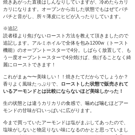
焼きあがった直後はしんなりしていますが、冷めたらカリ
カリになります。オーブンから出した状態でもはぜてパチ
パチと音がし、所々薄皮にヒビが入ったりしています。
※追記
読者様より焦げないロースト方法を教えて頂きましたので
追記します。アルミホイルで全体を包み1200w（トースト
機能）のオーブントースターで4分。しばらく放置して、も
う一度オーブントースターで4分焼けば、焦げることなく綺
麗にローストできます！
これがまぁ〜〜美味しい！！焼きたてだからでしょうか？
香りよく風味たっぷりで、
ローストした状態で販売されて
いるアーモンドとは比較にならないほど美味しかった！
生の状態とは違うカリカリの食感で、噛めば噛むほどアー
モンドの甘味が口いっぱいに広がります。
今まで買っていたアーモンドは塩がまぶしてあったので、
塩味がしないと物足りない味になるのかとと思っていまし