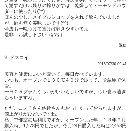
て濾すだけ…残りの搾りかすは、乾燥してアーモンドパウ
ダーに使ったり(^^)
ほんの少し、メイプルシロップを入れて飲んでいました
が、癖も無く美味しいです(^^)
薄皮も一晩つけて置けば剥きやすいでよ。
是非、お試し下さい（≧∇≦）
返信
9
ドスコイ
2015/07/30 09:41
美容と健康にいいと聞いて、毎日食べています。
いつも、オーブンで１３０℃４０分で炒って、冷蔵庫で保
管。
一日２５グラムぐらいがいいらしいですが、つい食べ過ぎ
ちゃいますね。
ただ、コス子さん他皆さんもおっしゃっておられますが、
値上がりがひどいですね。
私、中部空港店利用ですが、オープンした年、１３年９月
購入時、1,578円でしたが、今月24日購入した時は2,458円