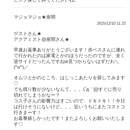
マジョマジョ★座間
2015/12/10 11:23
ゲストさん★
アクアミスト@座間さん★
早速お返事ありがとうございます！赤ベスさんに連れ
て行かれたのは家電とかのほうだったのですが、全く
逆サイドだったんですねw見つからないはずだわ＼
(^o^)／
オムツとかのところ、はじっこあたりを探してみます
♡
でも残り数が少ないなんて。。。(´д｀|||)すぐに売り
切れてしまうかなー？
コス子さんの影響力はすごいので、ドキドキ！！今日
は行けそうにないけど。。。近いうちにまたコストコ
行きまーす！
お返事嬉しかったです！またよろしくお願いいたしま
す♡