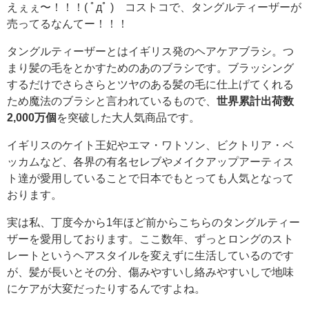
えぇぇ〜！！！( ﾟдﾟ ) コストコで、タングルティーザーが
売ってるなんてー！！！
タングルティーザーとはイギリス発のヘアケアブラシ。つ
まり髪の毛をとかすためのあのブラシです。ブラッシング
するだけでさらさらとツヤのある髪の毛に仕上げてくれる
ため魔法のブラシと言われているもので、
世界累計出荷数
2,000万個
を突破した大人気商品です。
イギリスのケイト王妃やエマ・ワトソン、ビクトリア・ベ
ッカムなど、各界の有名セレブやメイクアップアーティス
ト達が愛用していることで日本でもとっても人気となって
おります。
実は私、丁度今から1年ほど前からこちらのタングルティー
ザーを愛用しております。ここ数年、ずっとロングのスト
レートというヘアスタイルを変えずに生活しているのです
が、髪が長いとその分、傷みやすいし絡みやすいしで地味
にケアが大変だったりするんですよね。