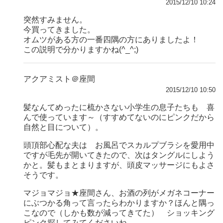
2015/12/10 10:24
突然すみません。
今買ってきました。
オムツがある方の一番四隅の方にありましたよ！
この説明で分かりますかね(^_^;)
アクアミスト＠座間
2015/12/10 10:50
髪なんてめったに梳かさない小学生の息子たちも 喜
んで使っています～（すすめてないのにピンクだから
自然と目について）。
頭頂部心配な夫は お風呂でスカルプブラシを愛用中
ですが毛先が開いてきたので、次はタングルにしよう
かと。髪もまとまりますが、頭皮マッサージにもよさ
そうです。
マジョマジョ★座間さん、お酒の列がメガネコーナー
にぶつかる角って言ったらわかりますか？ほんと隅っ
こなので（しかも数が減ってきてた） ショッキング
ピンク探してみてくださいね。