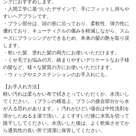
ングにおすすめします。
・人間工学に基づいたデザインで、手にフィットし持ちや
すいヘアブラシです。
・ブラシ部分は、頭の形に沿っており、柔軟性、弾力性に
優れており、キューティクルの傷みを軽減しながら、スム
ーズにブラッシングができるため、本来の髪の艶を取り戻
します。
・乾いた髪、塗れた髪の両方にお使いいただけます。
・くせ毛でお悩みの方、絡まりやすいデリケートなお子様
の髪など、様々な髪質の方にお使いいただけます。
・ウィッグやエクステンションのお手入れにも。
【お手入れ方法】
軽い汚れは柔らかい布で拭きとっていただくか、水洗いし
てください。（ブラシの構造上、ブラシの接合部分から水
が入る恐れがあります。）汚れがひどい場合は中性洗剤を
溶かしたぬるま湯で洗い、よくすすいだ後に水気を切って
陰干ししてください。水洗いした後は、よく乾燥させてか
ら通気性の良い所で清潔に保管してください。