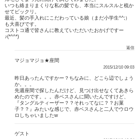
いつも絡まりまくりな私の髪でも、本当にスルスルと梳か
せてビックリ。
最近、髪の手入れにこだわっている娘（まだ小学生^^;）
も大喜びです。
コストコ通で皆さんに教えていただいたおかげですー
♪(*^^*)
返信
マジョマジョ★座間
2015/12/10 09:03
昨日あったんですかー？ちなみに、どこら辺でしょう
か。。。
先週座間で探したんだけど、見つけ出せなくてあきら
めたのです。。。赤ベスさんに聞いたんですけど、
『タングルティーザー？？それってなに？？お菓
子？？』みたいな感じで、赤ベスさんと二人でウロウ
ロしちゃいましたw
ゲスト