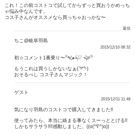
これ！この前コストコで試してからずっと買おうかめっち
ゃ悩み中なんです。
コス子さんがオススメなら買っちゃおっかな〜
返信
ちこ@岐阜羽島
2015/12/10 08:32
初☆コメント1番乗り〜⁽⁽٩(๑˃̶͈̀▽ ˂̶͈́)۶⁾⁾
もうこれは買うしかないなぁ( ⁼̴̀꒳⁼̴́ )
おそるべし コス子さんマジック！
ゲスト
2015/12/11 11:48
気になり羽島のコストコで購入してきました‼
使ってみたら、本当に絡まる事なくスーっととげる‼
しかもサラサラ‼‼感動しました。((o(^∇^)o))