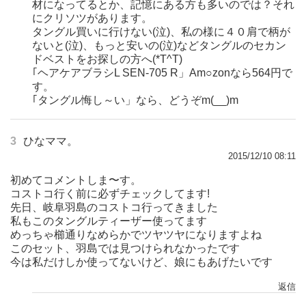
材になってるとか、記憶にある方も多いのでは？それ
にクリソツがあります。
タングル買いに行けない(泣)、私の様に４０肩で柄が
ないと(泣)、もっと安いの(泣)などタングルのセカン
ドベストをお探しの方へ(*T^T)
｢ヘアケアブラシL SEN-705 R」Am○zonなら564円で
す。
｢タングル悔し～い」なら、どうぞm(__)m
3
ひなママ。
2015/12/10 08:11
初めてコメントしま〜す。
コストコ行く前に必ずチェックしてます!
先日、岐阜羽島のコストコ行ってきました
私もこのタングルティーザー使ってます
めっちゃ櫛通りなめらかでツヤツヤになりますよね
このセット、羽島では見つけられなかったです
今は私だけしか使ってないけど、娘にもあげたいです
返信