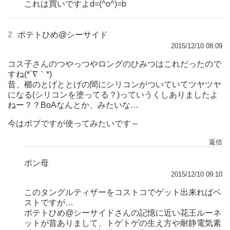
これは買いですよd=(^o^)=b
2
ポテトひめ@シーサイド
2015/12/10 08:09
コス子さんのつやっつやロングのひみつはこれだったので
すね(*´∇｀*)
昔、櫛のとげととげの間にシリコンがついていてツヤツヤ
になる(シリコンを塗ってる？)っていうくしありましたよ
ねー？？BoAなんとか、みたいな…
今はボブですが使ってみたいです～
返信
ポン母
2015/12/10 09:10
このタングルティザーをコストコでゲット出来ればベ
ストですが…
ポテトひめ@シーサイドさんの記憶に近い花王ルーネ
ットが昔ありまして、トゲトゲの生え方や耐静電気素