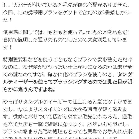
し、カバーが付いていると毛先が傷む心配がありません。
今回、この携帯用ブラシをゲットできたのが1番嬉しかっ
た！
使用感に関しては、もともと使っていたものと変わらず、
冒頭で説明した通りのものでしたので大変満足していま
す！
特別整髪料などを使うこともなくブラシで髪を整えただけ
なのに、なぜ髪がツヤっぽい仕上がりになるのかは未だ全
くの謎なのですが、確かに他のブラシを使うのと、
タング
ルティーザーを使ってブラッシングするのでは見た目が明
らかに違うんですよね。
やっぱりタングルティーザーで仕上げると髪にツヤがでま
すし、なによりスタイリングにかかる時間が短く済みま
す。微妙にパサついて広がりやすい毛先はもちろん、逆毛
を立てた所も一撃で綺麗になります。水洗いも可能だし、
ブラシに絡まった毛の処理もとっても簡単でお手入れが楽
にできるというのも嬉しいポイントだったりします。