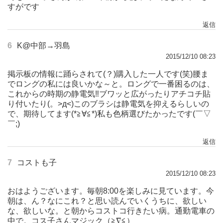
すがです
返信
6
K@中部→羽島
2015/12/10 08:23
掲示板の情報に踊らされて(？)購入した一人です(笑)腰ま
でロングの私には良いかな～と。ロングで一番困るのは、
これからの時期の静電気‼ブワッと広がったりアチコチ貼
り付いたり(。>д<)このブラシは静電気を抑えるらしいの
で、期待してます(*≧∀≦*)私も色柄選びたかったです(￣▽
￣;)
返信
7
コストも子
2015/12/10 08:23
おはようございます。毎朝8:00を楽しみに見ています。今
朝は、ん？なにこれ？と思い読んでいくうちに、欲しい
な、欲しいな。と朝からコストコ行きたい病。通勤電車の
中で。コス子さんマジック（≧∇≦）