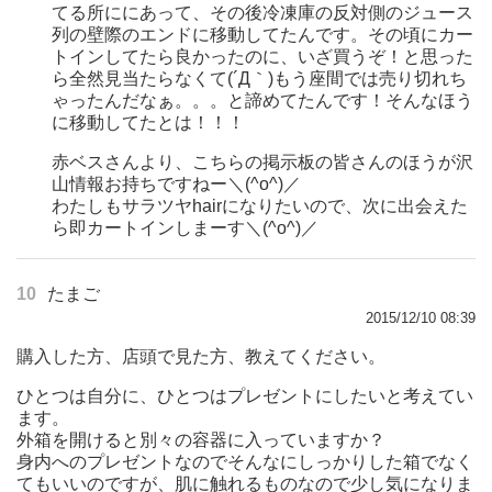
てる所ににあって、その後冷凍庫の反対側のジュース
列の壁際のエンドに移動してたんです。その頃にカー
トインしてたら良かったのに、いざ買うぞ！と思った
ら全然見当たらなくて(´Д｀)もう座間では売り切れち
ゃったんだなぁ。。。と諦めてたんです！そんなほう
に移動してたとは！！！
赤ベスさんより、こちらの掲示板の皆さんのほうが沢
山情報お持ちですねー＼(^o^)／
わたしもサラツヤhairになりたいので、次に出会えた
ら即カートインしまーす＼(^o^)／
10
たまご
2015/12/10 08:39
購入した方、店頭で見た方、教えてください。
ひとつは自分に、ひとつはプレゼントにしたいと考えてい
ます。
外箱を開けると別々の容器に入っていますか？
身内へのプレゼントなのでそんなにしっかりした箱でなく
てもいいのですが、肌に触れるものなので少し気になりま