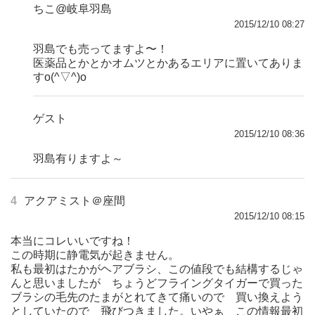
ちこ@岐阜羽島
2015/12/10 08:27
羽島でも売ってますよ〜！
医薬品とかとかオムツとかあるエリアに置いてありま
すo(^▽^)o
ゲスト
2015/12/10 08:36
羽島有りますよ～
4
アクアミスト＠座間
2015/12/10 08:15
本当にコレいいですね！
この時期に静電気が起きません。
私も最初はたかがヘアブラシ、この値段でも結構するじゃ
んと思いましたが ちょうどフライングタイガーで買った
ブラシの毛先のたまがとれてきて痛いので 買い換えよう
としていたので 飛びつきました。いやぁ この情報最初