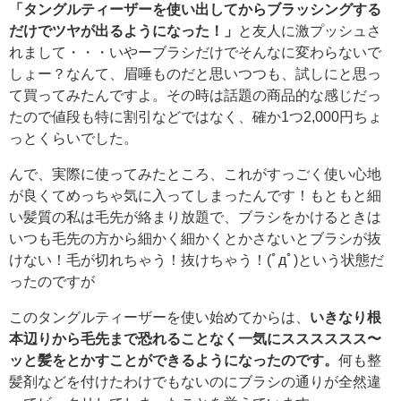
「タングルティーザーを使い出してからブラッシングする
だけでツヤが出るようになった！」
と友人に激プッシュさ
れまして・・・いやーブラシだけでそんなに変わらないで
しょー？なんて、眉唾ものだと思いつつも、試しにと思っ
て買ってみたんですよ。その時は話題の商品的な感じだっ
たので値段も特に割引などではなく、確か1つ2,000円ちょ
っとくらいでした。
んで、実際に使ってみたところ、これがすっごく使い心地
が良くてめっちゃ気に入ってしまったんです！もともと細
い髪質の私は毛先が絡まり放題で、ブラシをかけるときは
いつも毛先の方から細かく細かくとかさないとブラシが抜
けない！毛が切れちゃう！抜けちゃう！(ﾟдﾟ)という状態だ
ったのですが
このタングルティーザーを使い始めてからは、
いきなり根
本辺りから毛先まで恐れることなく一気にスススススス〜
ッと髪をとかすことができるようになったのです。
何も整
髪剤などを付けたわけでもないのにブラシの通りが全然違