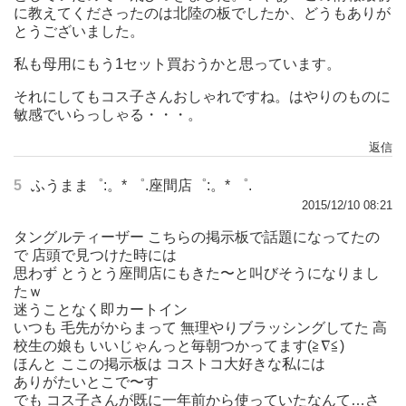
に教えてくださったのは北陸の板でしたか、どうもありが
とうございました。
私も母用にもう1セット買おうかと思っています。
それにしてもコス子さんおしゃれですね。はやりのものに
敏感でいらっしゃる・・・。
返信
5
ふうまま゜:。* ゜.座間店゜:。* ゜.
2015/12/10 08:21
タングルティーザー こちらの掲示板で話題になってたの
で 店頭で見つけた時には
思わず とうとう座間店にもきた〜と叫びそうになりまし
たｗ
迷うことなく即カートイン
いつも 毛先がからまって 無理やりブラッシングしてた 高
校生の娘も いいじゃんっと毎朝つかってます(≧∇≦)
ほんと ここの掲示板は コストコ大好きな私には
ありがたいとこで〜す
でも コス子さんが既に一年前から使っていたなんて…さ