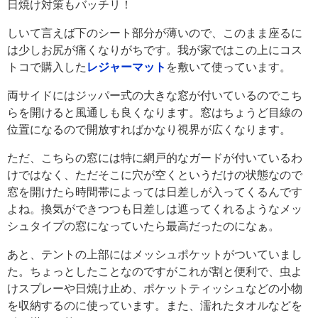
日焼け対策もバッチリ！
しいて言えば下のシート部分が薄いので、このまま座るに
は少しお尻が痛くなりがちです。我が家ではこの上にコス
トコで購入した
レジャーマット
を敷いて使っています。
両サイドにはジッパー式の大きな窓が付いているのでこち
らを開けると風通しも良くなります。窓はちょうど目線の
位置になるので開放すればかなり視界が広くなります。
ただ、こちらの窓には特に網戸的なガードが付いているわ
けではなく、ただそこに穴が空くというだけの状態なので
窓を開けたら時間帯によっては日差しが入ってくるんです
よね。換気ができつつも日差しは遮ってくれるようなメッ
シュタイプの窓になっていたら最高だったのになぁ。
あと、テントの上部にはメッシュポケットがついていまし
た。ちょっとしたことなのですがこれが割と便利で、虫よ
けスプレーや日焼け止め、ポケットティッシュなどの小物
を収納するのに使っています。また、濡れたタオルなどを