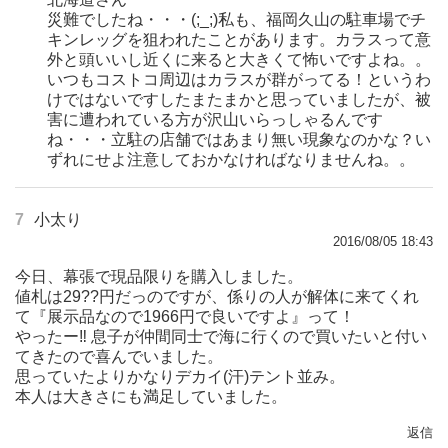
災難でしたね・・・(;_;)私も、福岡久山の駐車場でチ
キンレッグを狙われたことがあります。カラスって意
外と頭いいし近くに来ると大きくて怖いですよね。。
いつもコストコ周辺はカラスが群がってる！というわ
けではないですしたまたまかと思っていましたが、被
害に遭われている方が沢山いらっしゃるんです
ね・・・立駐の店舗ではあまり無い現象なのかな？い
ずれにせよ注意しておかなければなりませんね。。
7
小太り
2016/08/05 18:43
今日、幕張で現品限りを購入しました。
値札は29??円だっのですが、係りの人が解体に来てくれ
て『展示品なので1966円で良いですよ』って！
やったー‼ 息子が仲間同士で海に行くので買いたいと付い
てきたので喜んでいました。
思っていたよりかなりデカイ(汗)テント並み。
本人は大きさにも満足していました。
返信