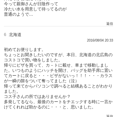
今って親御さんが日陰作って
冷たい水を用意して待ってるのが
普通のようで…
返信
6
北海道
2016/08/04 20:33
初めてお便りします。
ちょっとお聞きしたいのですが、本日、北海道の北広島の
コストコで買い物をしました。
帰りにピザを買って、カ－トに載せ、車まで移動しまし
た。いつものようにハッチを開け、バッグを助手席に置い
てカートに戻ると・・・ピザがないっ！！！・・・カラス
が一瞬の隙をついて奪ってました（泣）
帰って来てからパソコンで調べると結構あることがわかり
ました。
コス子さんの所ではありませんか？
多発してるなら、最後のカートをチエックする時に一言か
けてくれれば助かるのに・・・と、思いました。
返信