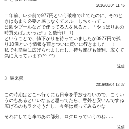
2016/08/04 11:46
二年前、レジ前で977円という破格で出てたのに、そのと
きはあまり必要と感じなくてスルーしちゃって…
公園やプールなどで使ってる人を見ると、「やっぱりあの
時買えばよかった‼」と後悔(T_T)
ということで、値下がりを待っていましたが3977円で残
り10個という情報を頂きついに買いに行きましたー！
私でも簡単に広げられましたし、持ち運びも便利、広くて
気に入っています(*^_^*)
返信
3
馬来熊
2016/08/04 12:37
この時期はどこへ行くにも日傘を手放せないので、こうい
うのもあるといいなぁと思ってたら、意外と安いんですね
広げるのもラクそうだし、今年は買ってみるかな
それにしても傘のあの部分、ロクロっていうのね……
返信