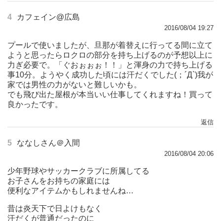
4
カフェイン@広島
2016/08/04 19:27
プールで使いましたが、旦那が着替えに行ってる間に立て
ようと思ったらロクロの部分を持ち上げるのが予想以上に
力ぎ必要で。「ぐおぉぉぉ！！」と渾身の力で持ち上げる
事10分。ようやく成功した頃には汗だくでした(；´Д`)我が
家では男性の力がないと難しいかも。
でも飛び出た屋根が本当いい仕事してくれますね！買って
良かったです。
返信
5
ななしさん＠入間
2016/08/04 20:06
少年野球やサッカークラブに所属してる
お子さんをお持ちの家庭には
便利なアイテムかもしれませんね…
昔は炎天下で日よけもなく
汗だくが普通だったのに