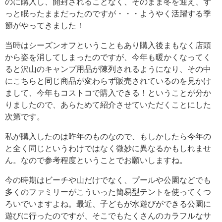
のに購入し、開封されることなく、そのまま冬を迎え、ず
っと眠ったままだったのですが・・・ようやく活躍する季
節がやってきました！
当時はシーズンオフということもあり購入後まもなく店頭
から姿を消してしまったのですが、今年も暖かくなってく
ると沢山のキャンプ用品が陳列されるようになり、その中
にこちらと同じ商品が変わらず販売されているのを見かけ
まして、今年もコストコで購入できる！ということが分か
りましたので、あらためて紹介させていただくことにした
次第です。
私が購入したのは昨年のものなので、もしかしたら今年の
と全く同じというわけではなく微妙に異なるかもしれませ
ん。なので参考程度ということでお願いしますね。
今の時期はビーチや山だけでなく、プールや公園などでも
多くのファミリーがこういった簡易型テントを使ってくつ
ろいでいますよね。最近、子どもが水遊びができる公園に
遊びに行ったのですが、そこでもたくさんのカラフルなサ