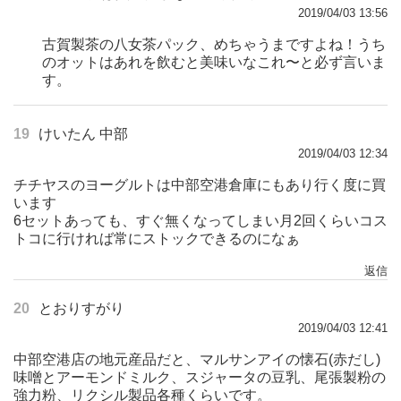
2019/04/03 13:56
古賀製茶の八女茶パック、めちゃうまですよね！うち
のオットはあれを飲むと美味いなこれ〜と必ず言いま
す。
19
けいたん 中部
2019/04/03 12:34
チチヤスのヨーグルトは中部空港倉庫にもあり行く度に買
います
6セットあっても、すぐ無くなってしまい月2回くらいコス
トコに行ければ常にストックできるのになぁ
返信
20
とおりすがり
2019/04/03 12:41
中部空港店の地元産品だと、マルサンアイの懐石(赤だし)
味噌とアーモンドミルク、スジャータの豆乳、尾張製粉の
強力粉、リクシル製品各種くらいです。