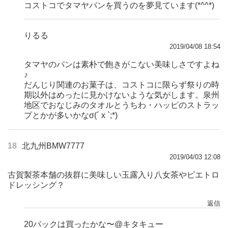
コストコでタマヤパンを買うのを夢見ています(*^^*)
りるる
2019/04/08 18:54
タマヤのパンは素朴で飽きがこない美味しさですよね
♪
だんじり関連のお菓子は、コストコに限らず祭りの時
期以外はめったに見かけないような気がします。泉州
地区でおなじみのタオルとうちわ・ハッピのストラッ
プとかが多いかなσ(´ x `;*)
18
北九州BMW7777
2019/04/03 12:08
古賀製茶本舗の抜群に美味しい玉露入り八女茶やピエトロ
ドレッシング？
返信
20パックは買ったかな〜@キタキュー