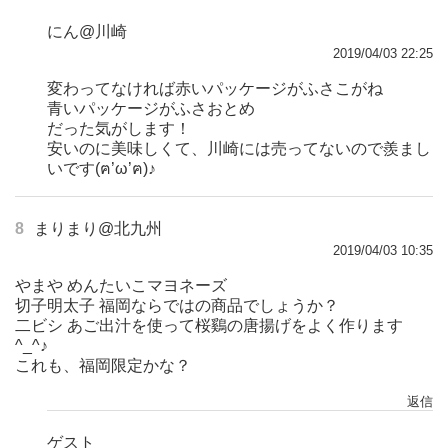
にん@川崎
2019/04/03 22:25
変わってなければ赤いパッケージがふさこがね
青いパッケージがふさおとめ
だった気がします！
安いのに美味しくて、川崎には売ってないので羨まし
いです(ฅ’ω’ฅ)♪
8
まりまり@北九州
2019/04/03 10:35
やまや めんたいこマヨネーズ
切子明太子 福岡ならではの商品でしょうか？
二ビシ あご出汁を使って桜鷄の唐揚げをよく作ります
^_^♪
これも、福岡限定かな？
返信
ゲスト