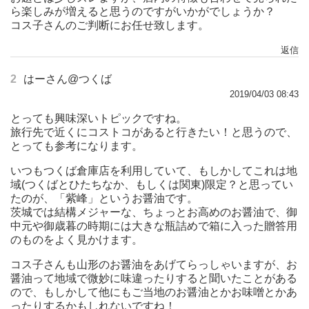
ら楽しみが増えると思うのですがいかがでしょうか？
コス子さんのご判断にお任せ致します。
返信
2
はーさん@つくば
2019/04/03 08:43
とっても興味深いトピックですね。
旅行先で近くにコストコがあると行きたい！と思うので、
とっても参考になります。
いつもつくば倉庫店を利用していて、もしかしてこれは地
域(つくばとひたちなか、もしくは関東)限定？と思ってい
たのが、「紫峰」というお醤油です。
茨城では結構メジャーな、ちょっとお高めのお醤油で、御
中元や御歳暮の時期には大きな瓶詰めで箱に入った贈答用
のものをよく見かけます。
コス子さんも山形のお醤油をあげてらっしゃいますが、お
醤油って地域で微妙に味違ったりすると聞いたことがある
ので、もしかして他にもご当地のお醤油とかお味噌とかあ
ったりするかもしれないですね！