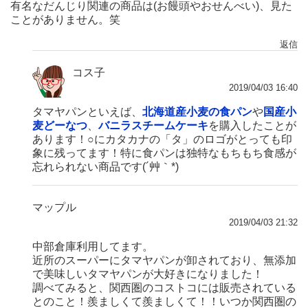
有名なだんじり関連の商品は(お饅頭やおせんべい)、見た
ことがありません。笑
返信
コス子
2019/04/03 16:40
タマヤパンといえば、
北海道産小麦の食パン
や
国産小
麦どーなつ
、
バニラスチームケーキ
を購入したことが
あります！○にカタカナの「タ」のロゴがとっても印
象に残ってます！特に食パンは独特なもちもち食感が
忘れられない商品です(´艸｀*)
マップル
2019/04/03 21:32
中部倉庫利用してます。
近所のスーパーにタマヤパンが卸されており、無添加
で美味しいタマヤパンが大好きになりました！
調べてみると、関西圏のコストコには販売されている
とのこと！羨ましくて羨ましくて！！いつか関西圏の