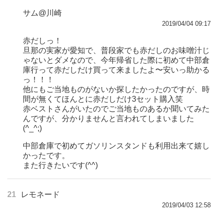
サム@川崎
2019/04/04 09:17
赤だしっ！
旦那の実家が愛知で、普段家でも赤だしのお味噌汁じ
ゃないとダメなので、今年帰省した際に初めて中部倉
庫行って赤だしだけ買って来ましたよ〜安いっ助かる
っ！！！
他にもご当地ものがないか探したかったのですが、時
間が無くてほんとに赤だしだけ3セット購入笑
赤ベストさんがいたのでご当地ものあるか聞いてみた
んですが、分かりませんと言われてしまいました
(^_^;)
中部倉庫で初めてガソリンスタンドも利用出来て嬉し
かったです。
また行きたいです(^^)
21
レモネード
2019/04/03 12:58