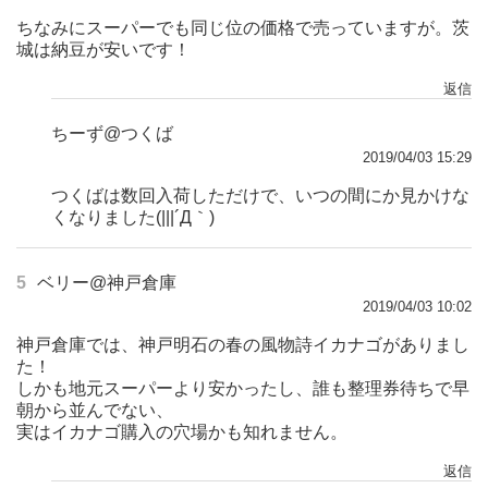
ちなみにスーパーでも同じ位の価格で売っていますが。茨
城は納豆が安いです！
返信
ちーず@つくば
2019/04/03 15:29
つくばは数回入荷しただけで、いつの間にか見かけな
くなりました(|||´Д｀)
5
ベリー@神戸倉庫
2019/04/03 10:02
神戸倉庫では、神戸明石の春の風物詩イカナゴがありまし
た！
しかも地元スーパーより安かったし、誰も整理券待ちで早
朝から並んでない、
実はイカナゴ購入の穴場かも知れません。
返信