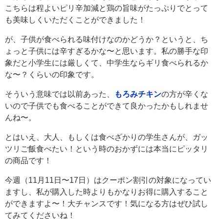
こちらは程よいピリ辛加減と鶏の旨味がたっぷりでとって
も美味しくいただくことができました！
が、子供が食べられる味付けなのかどうか？というと、ち
ょっと子供には辛すぎるかな〜と思います。私の勝手な印
象だと小学生には厳しくて、中学生ならギリ食べられるか
な〜？くらいの印象です。
そういう意味では以前あった、
もろみチキン
の方が辛くな
いので子供でも食べることができて良かったかもしれませ
んね〜。
とはいえ、大人、もしくは食べざかりの学生さんが、ガッ
ツリご飯食べたい！という時のおかずには本当にピッタリ
の商品です！
今週（11月11日〜17日）はクーポン割引の対象になってい
ますし、私が購入した時よりもかなりお得に購入すること
ができますよ〜！大チャンスです！気になる方はぜひ試し
てみてくださいね！