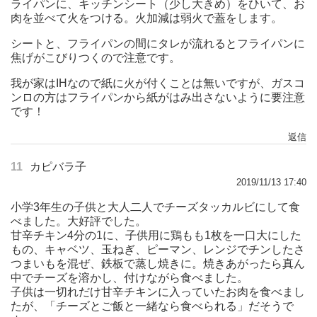
ライパンに、キッチンシート（少し大きめ）をひいて、お
肉を並べて火をつける。火加減は弱火で蓋をします。
シートと、フライパンの間にタレが流れるとフライパンに
焦げがこびりつくので注意です。
我が家はIHなので紙に火が付くことは無いですが、ガスコ
ンロの方はフライパンから紙がはみ出さないように要注意
です！
返信
11
カピバラ子
2019/11/13 17:40
小学3年生の子供と大人二人でチーズタッカルビにして食
べました。大好評でした。
甘辛チキン4分の1に、子供用に鶏もも1枚を一口大にした
もの、キャベツ、玉ねぎ、ピーマン、レンジでチンしたさ
つまいもを混ぜ、鉄板で蒸し焼きに。焼きあがったら真ん
中でチーズを溶かし、付けながら食べました。
子供は一切れだけ甘辛チキンに入っていたお肉を食べまし
たが、「チーズとご飯と一緒なら食べられる」だそうで