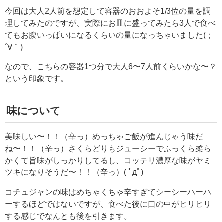
今回は大人2人前を想定して容器のおおよそ1/3位の量を調
理してみたのですが、実際にお皿に盛ってみたら3人で食べ
てもお腹いっぱいになるくらいの量になっちゃいました(；
´∀｀)
なので、こちらの容器1つ分で大人6〜7人前くらいかな〜？
という印象です。
味について
美味しい〜！！（辛っ）めっちゃご飯が進んじゃう味だ
ね〜！！（辛っ）さくらどりもジューシーでふっくら柔ら
かくて旨味がしっかりしてるし、コッテリ濃厚な味がヤミ
ツキになりそうだ〜！！（辛っ）( ﾟдﾟ)
コチュジャンの味はめちゃくちゃ辛すぎてシーシーハーハ
ーするほどではないですが、食べた後に口の中がヒリヒリ
する感じでなんとも後を引きます。