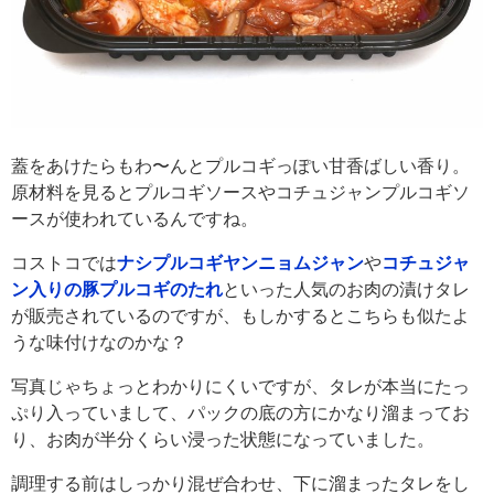
蓋をあけたらもわ〜んとプルコギっぽい甘香ばしい香り。
原材料を見るとプルコギソースやコチュジャンプルコギソ
ースが使われているんですね。
コストコでは
ナシプルコギヤンニョムジャン
や
コチュジャ
ン入りの豚プルコギのたれ
といった人気のお肉の漬けタレ
が販売されているのですが、もしかするとこちらも似たよ
うな味付けなのかな？
写真じゃちょっとわかりにくいですが、タレが本当にたっ
ぷり入っていまして、パックの底の方にかなり溜まってお
り、お肉が半分くらい浸った状態になっていました。
調理する前はしっかり混ぜ合わせ、下に溜まったタレをし