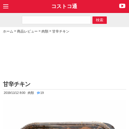
コストコ通
>
>
>
ホーム
商品レビュー
肉類
甘辛チキン
甘辛チキン
2019/11/12 8:00
肉類
19