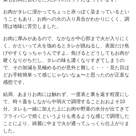
お肉がタレに浸かってちょっと赤っぽく染まっているとい
うこともあり、お肉への火の入り具合がわかりにくく、調
理は地味に苦労しました。
お肉に厚みがあるので、なかなか中心部まで火が入りにく
く、かといって火を強めるとタレが跳ねるし、表面だけ焦
げやすくなっちゃうんですよ。焦げるとどうしてもお肉が
硬くなりがちだし、タレの味も濃くなりすぎてしまうの
で、その加減を見極めるのが意外と難しく・・・見た目ほ
どお手軽簡単って感じじゃないなぁ〜と思ったのが正直な
感想です。
結局、あまりお肉には触れず、一度表と裏を返す程度にし
て、時々蓋をしながら中弱火で調理することおおよそ10
分。タレも一緒に加えた上にお肉や野菜の水分が出てきて
フライパンで焼くというよりも煮るような感じで調理した
ことにより、綺麗に中まで火が通ってふっくら仕上がりま
した。