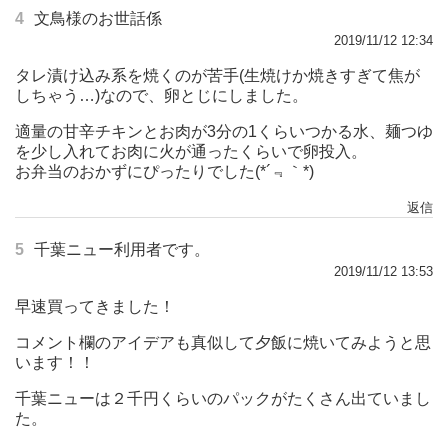
4
文鳥様のお世話係
2019/11/12 12:34
タレ漬け込み系を焼くのが苦手(生焼けか焼きすぎて焦が
しちゃう…)なので、卵とじにしました。
適量の甘辛チキンとお肉が3分の1くらいつかる水、麺つゆ
を少し入れてお肉に火が通ったくらいで卵投入。
お弁当のおかずにぴったりでした(*´﹃｀*)
返信
5
千葉ニュー利用者です。
2019/11/12 13:53
早速買ってきました！
コメント欄のアイデアも真似して夕飯に焼いてみようと思
います！！
千葉ニューは２千円くらいのパックがたくさん出ていまし
た。