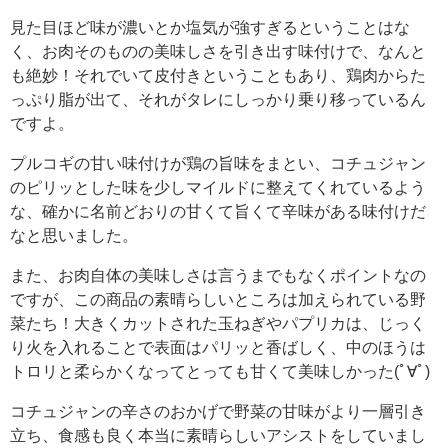
見た目ほど味が濃いとか塩気が強すぎるということはな
く、お肉そのものの美味しさを引き出す味付けで、なんと
も絶妙！それでいて皮付きということもあり、鶏肉からた
っぷり脂が出て、それがタレにしっかり乗り移っているん
ですよ。
プルコギの甘い味付けが鶏の旨味をまとい、コチュジャン
のピリッとした味を少しマイルドに整えてくれているよう
な、確かに名前どおりの甘くて旨くて辛味がある味付けだ
なと思いました。
また、お肉自体の美味しさは言うまでもなくポイントなの
ですが、この商品の素晴らしいところは加えられている野
菜たち！大きくカットされた玉ねぎやパプリカは、じっく
り火を入れることで表面はパリッと香ばしく、中のほうは
トロリと柔らかくなってとっても甘くて美味しかった(ﾟ∀ﾟ)
コチュジャンの辛さのおかげで野菜の甘味がより一層引き
立ち、食感も良く本当に素晴らしいアシストをしていまし