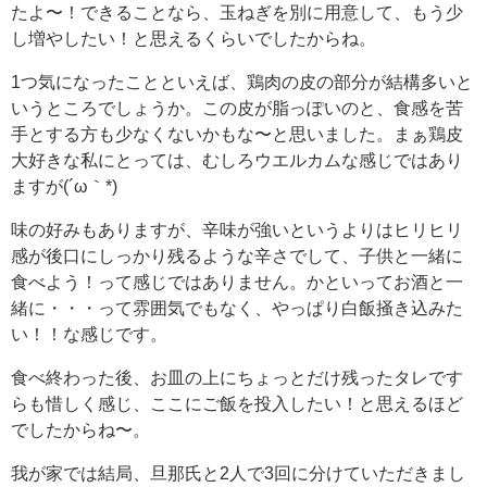
たよ〜！できることなら、玉ねぎを別に用意して、もう少
し増やしたい！と思えるくらいでしたからね。
1つ気になったことといえば、鶏肉の皮の部分が結構多いと
いうところでしょうか。この皮が脂っぽいのと、食感を苦
手とする方も少なくないかもな〜と思いました。まぁ鶏皮
大好きな私にとっては、むしろウエルカムな感じではあり
ますが(´ω｀*)
味の好みもありますが、辛味が強いというよりはヒリヒリ
感が後口にしっかり残るような辛さでして、子供と一緒に
食べよう！って感じではありません。かといってお酒と一
緒に・・・って雰囲気でもなく、やっぱり白飯掻き込みた
い！！な感じです。
食べ終わった後、お皿の上にちょっとだけ残ったタレです
らも惜しく感じ、ここにご飯を投入したい！と思えるほど
でしたからね〜。
我が家では結局、旦那氏と2人で3回に分けていただきまし