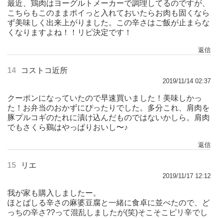
最近、鶏肉はヨーグルトメーカーで調理してるのですが、
こちらもこのままポイっと入れておいたらお肉も固くなら
ず美味しく出来上がりました。この辛さはご飯が止まらな
くなりますよね！！リピ決定です！
返信
14
コストコ近所
2019/11/14 02:37
クーポンになっていたので早速買いました！美味しかっ
た！お弁当のおかずにぴったりでした。多分これ、肩肉を
豚プルコギのたれに漬け込んだものではないかしら。肩肉
でもさくら鷄はやっぱりおいし〜♪
返信
15
リエ
2019/11/17 12:12
我が家も購入しましたー。
ほとばしる辛さの麻婆豆腐と一緒に食卓に並べたので、ど
っちの辛さ??って混乱しましたが(笑)そこそこピリ辛でし