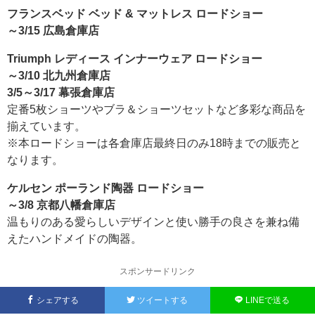
フランスベッド ベッド & マットレス ロードショー
～3/15 広島倉庫店
Triumph レディース インナーウェア ロードショー
～3/10 北九州倉庫店
3/5～3/17 幕張倉庫店
定番5枚ショーツやブラ＆ショーツセットなど多彩な商品を
揃えています。
※本ロードショーは各倉庫店最終日のみ18時までの販売と
なります。
ケルセン ポーランド陶器 ロードショー
～3/8 京都八幡倉庫店
温もりのある愛らしいデザインと使い勝手の良さを兼ね備
えたハンドメイドの陶器。
スポンサードリンク
シェアする
ツイートする
LINEで送る