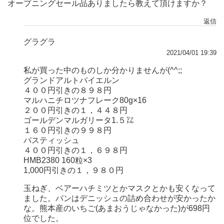
オープニングセール品ありましたら教えて頂けますか？
返信
グラグラ
2021/04/01 19:39
私が買った中のものしか分かりませんが(^^;;
グランドアルトバイエルン
４００円引きの８９８円
マルハニチロツナフレーク80g×16
２００円引きの１，４４８円
ゴールデンマルガリータ1.５㍑
１６０円引きの９９８円
バスティッシュ
４００円引きの１，６９８円
HMB2380 160粒×3
1,000円引きの１，９８０円
玉ねぎ、ベアーハチミツとかマスクとかも安くなって
ました。パンはデニッシュの詰め合わせが安かったか
な。熊本産のいちご(あまおうじゃなかった)が698円
位でした。