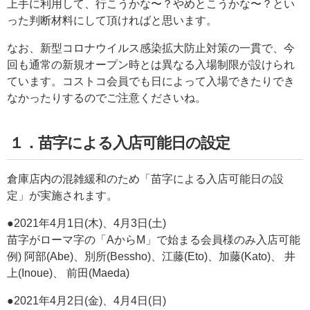
上手に利用して、行こうかな〜？やめとこうかな〜？とい
った判断材料にして頂ければと思います。
なお、新型コロナウイルス感染拡大防止対策の一貫で、今
回も通常の新規オープン時とは異なる入場制限が設けられ
ています。コストコ会員でも日によって入場できたりでき
なかったりするのでご注意くださいね。
１．苗字による入店可能日の設定
倉庫店内の混雑緩和のため「苗字による入店可能日の設
定」が実施されます。
●2021年4月1日(木)、4月3日(土)
苗字がローマ字の「AからM」で始まる会員様のみ入店可能
例) 阿部(Abe)、別所(Bessho)、江藤(Eto)、加藤(Kato)、 井
上(Inoue)、 前田(Maeda)
●2021年4月2日(金)、4月4日(日)