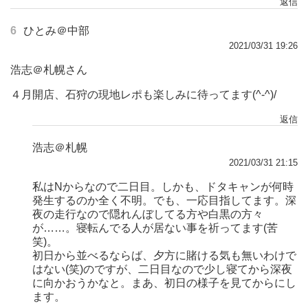
返信
6
ひとみ＠中部
2021/03/31 19:26
浩志＠札幌さん
４月開店、石狩の現地レポも楽しみに待ってます(^-^)/
返信
浩志＠札幌
2021/03/31 21:15
私はNからなので二日目。しかも、ドタキャンが何時
発生するのか全く不明。でも、一応目指してます。深
夜の走行なので隠れんぼしてる方や白黒の方々
が……。寝転んでる人が居ない事を祈ってます(苦
笑)。
初日から並べるならば、夕方に賭ける気も無いわけで
はない(笑)のですが、二日目なので少し寝てから深夜
に向かおうかなと。まあ、初日の様子を見てからにし
ます。