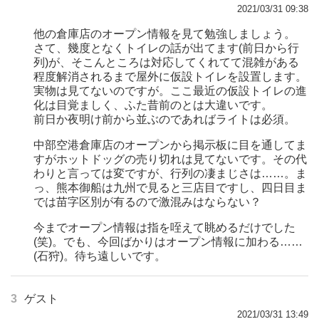
2021/03/31 09:38
他の倉庫店のオープン情報を見て勉強しましょう。
さて、幾度となくトイレの話が出てます(前日から行
列)が、そこんところは対応してくれてて混雑がある
程度解消されるまで屋外に仮設トイレを設置します。
実物は見てないのですが。ここ最近の仮設トイレの進
化は目覚ましく、ふた昔前のとは大違いです。
前日か夜明け前から並ぶのであればライトは必須。
中部空港倉庫店のオープンから掲示板に目を通してま
すがホットドッグの売り切れは見てないです。その代
わりと言っては変ですが、行列の凄まじさは……。ま
っ、熊本御船は九州で見ると三店目ですし、四日目ま
では苗字区別が有るので激混みはならない？
今までオープン情報は指を咥えて眺めるだけでした
(笑)。でも、今回ばかりはオープン情報に加わる……
(石狩)。待ち遠しいです。
3
ゲスト
2021/03/31 13:49