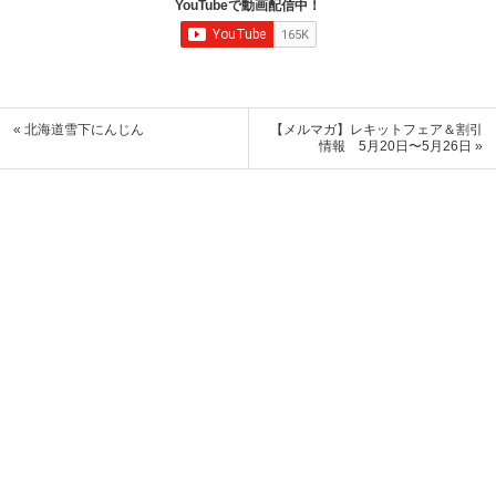
YouTubeで動画配信中！
« 北海道雪下にんじん
【メルマガ】レキットフェア＆割引
情報 5月20日〜5月26日 »