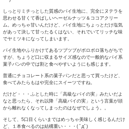
しっとりミチっとした質感のパイ生地に、完全にヌテラを
思わせる甘くて香ばしいヘーゼルナッツ＆ココアクリー
ム。めっちゃ甘いんだけど、パイ生地にちょっとだけ塩気
があって決して甘ったるくはない、それでいてリッチな味
でヤミツキになってしまいます。
パイ生地やふりかけてあるツブツブがボロボロ落ちがちで
すが、ちょうど口に収まるサイズ感なので一般的なパイ系
菓子パンの中では割と食べやすいようにも感じます。
普通にチョコレート系の菓子パンだと思って買ったけど、
食べてみたらもはや完全にスイーツですね。
だけど・・・ふとした時に「高級なパイの実」みたいだよ
なと思ったら、それ以降「高級パイの実」という言葉が頭
から離れなくなってしまったのはなぜでしょう。。
そして、5口目くらいまではめっちゃ美味しく感じるんだけ
ど、１本食べるのは結構重い・・・( ﾟдﾟ)