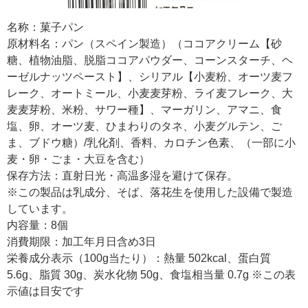
名称：菓子パン
原材料名：パン（スペイン製造）（ココアクリーム【砂
糖、植物油脂、脱脂ココアパウダー、コーンスターチ、ヘ
ーゼルナッツペースト】、シリアル【小麦粉、オーツ麦フ
レーク、オートミール、小麦麦芽粉、ライ麦フレーク、大
麦麦芽粉、米粉、サワー種】、マーガリン、アマニ、食
塩、卵、オーツ麦、ひまわりのタネ、小麦グルテン、ご
ま、ブドウ糖）/乳化剤、香料、カロチン色素、（一部に小
麦・卵・ごま・大豆を含む）
保存方法：直射日光・高温多湿を避けて保存。
※この製品は乳成分、そば、落花生を使用した設備で製造
しています。
内容量：8個
消費期限：加工年月日含め3日
栄養成分表示（100g当たり）：熱量 502kcal、蛋白質
5.6g、脂質 30g、炭水化物 50g、食塩相当量 0.7g ※この表
示値は目安です