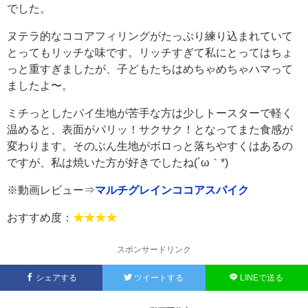
でした。
ヌテラ的なココアフィリングがたっぷり練り込まれていて
とってもリッチな味です。リッチすぎて私にとってはちょ
っと重すぎましたが、子どもたちはめちゃめちゃハマって
ましたよ〜。
ミチっとしたパイ生地が苦手な方は少しトースターで軽く
温めると、表面がパリッ！サクサク！となってまた食感が
変わります。そのぶん生地がボロっと落ちやすくはあるの
ですが、私は焼いた方が好きでしたね(´ω｀*)
※動画レビュー⇒
マルチグレインココアスパイク
おすすめ度：
★★★★
スポンサードリンク
シェアする
ツイートする
LINEで送る