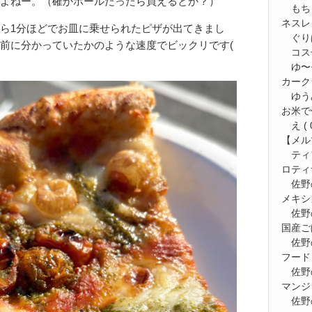
よねー。（確かホールだったら買えるとか？）
もち
ネスレ
ら1分ほどでお皿に乗せられたピザが出てきまし
ぐり
前に分かっていたかのような速度でビックリです(
コス
ゆ〜⭐
カーク
ゆう
お米で
え
( 
【メルマ
ティ
ロティ
佐野
メキシ
佐野
国産ご
佐野
フード
佐野
マンジ
佐野