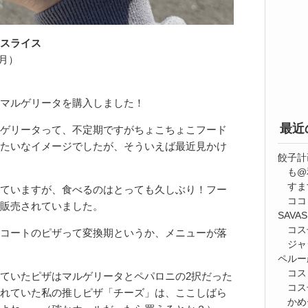
スライス
1月）
マルゲリータを購入しました！
最近
ゲリータって、不定期ですがちょこちょこフード
たいなイメージでしたが、そういえば最近見かけ
餃子計
も@
すま
ていますが、食べるのはとっても久しぶり！フー
ココ
販売されていました。
SAV
コス
コートのピザって変換期というか、メニューが落
ジャ
ペルー
コス
ていたピザはマルゲリータとペパロニの2択だった
コス
れていた私の推しピザ「チーズ」は、ここしばら
かめ