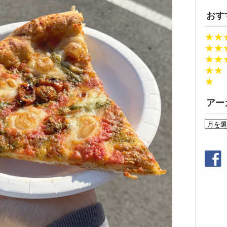
おす
★★
★★
★★
★★
★
アー
ア
ー
カ
イ
ブ