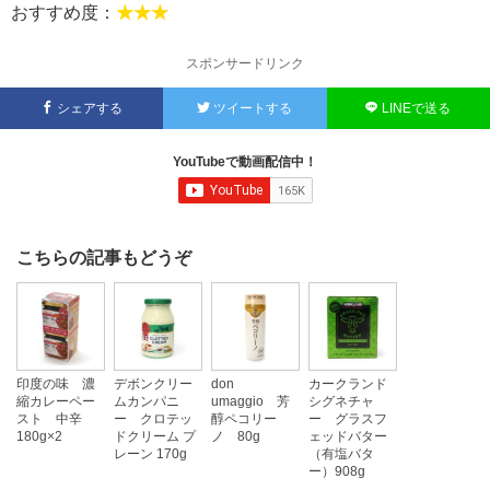
おすすめ度：
★★★
スポンサードリンク
シェアする
ツイートする
LINEで送る
YouTubeで動画配信中！
こちらの記事もどうぞ
印度の味 濃
デボンクリー
don
カークランド
縮カレーペー
ムカンパニ
umaggio 芳
シグネチャ
スト 中辛
ー クロテッ
醇ペコリー
ー グラスフ
180g×2
ドクリーム プ
ノ 80g
ェッドバター
レーン 170g
（有塩バタ
ー）908g