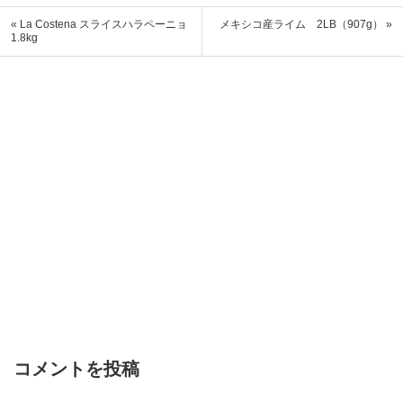
« La Costena スライスハラペーニョ
メキシコ産ライム 2LB（907g） »
1.8kg
コメントを投稿