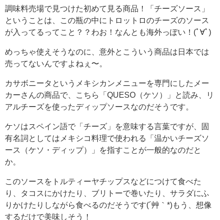
調味料売場で見つけた初めて見る商品！「チーズソース」
ということは、この瓶の中にトロットロのチーズのソース
が入ってるってこと？？わお！なんとも海外っぽい！(ﾟ∀ﾟ)
めっちゃ使えそうなのに、意外とこういう商品は日本では
売ってないんですよねぇ〜。
カサボニータというメキシカンメニューを専門にしたメー
カーさんの商品で、こちら「QUESO（ケソ）」と読み、リ
アルチーズを使ったディップソースなのだそうです。
ケソはスペイン語で「チーズ」を意味する言葉ですが、固
有名詞としてはメキシコ料理で使われる「温かいチーズソ
ース（ケソ・ディップ）」を指すことが一般的なのだと
か。
このソースをトルティーヤチップスなどにつけて食べた
り、タコスにかけたり、ブリトーで巻いたり、サラダにふ
りかけたりしながら食べるのだそうです(´艸｀*)もう、想像
するだけで美味しそう！