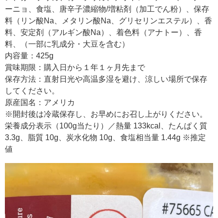
ーニョ、食塩、唐辛子濃縮物/増粘剤（加工でん粉）、保存
料（リン酸Na、メタリン酸Na、グリセリンエステル）、香
料、安定剤（アルギン酸Na）、着色料（アナトー）、香
料、（一部に乳成分・大豆を含む）
内容量：425g
賞味期限：購入日から１年１ヶ月先まで
保存方法：直射日光や高温多湿を避け、涼しい場所で保存
してください。
原産国名：アメリカ
※開封後は冷蔵保存し、お早めにお召し上がりください。
栄養成分表示（100g当たり）／熱量 133kcal、たんぱく質
3.3g、脂質 10g、炭水化物 10g、食塩相当量 1.44g ※推定
値