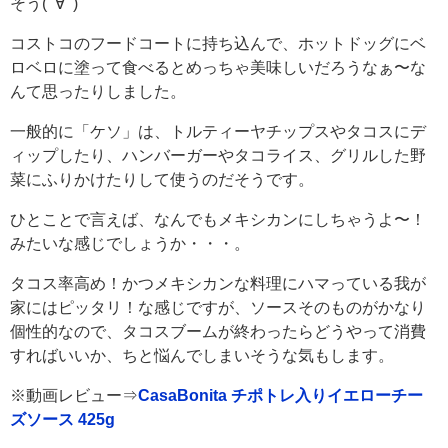
そう(ﾟ∀ﾟ)
コストコのフードコートに持ち込んで、ホットドッグにベ
ロベロに塗って食べるとめっちゃ美味しいだろうなぁ〜な
んて思ったりしました。
一般的に「ケソ」は、トルティーヤチップスやタコスにデ
ィップしたり、ハンバーガーやタコライス、グリルした野
菜にふりかけたりして使うのだそうです。
ひとことで言えば、なんでもメキシカンにしちゃうよ〜！
みたいな感じでしょうか・・・。
タコス率高め！かつメキシカンな料理にハマっている我が
家にはピッタリ！な感じですが、ソースそのものがかなり
個性的なので、タコスブームが終わったらどうやって消費
すればいいか、ちと悩んでしまいそうな気もします。
※動画レビュー⇒
CasaBonita チポトレ入りイエローチー
ズソース 425g