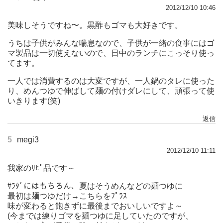
2012/12/10 10:46
美味しそうですね〜。黒酢もゴマも大好きです。
うちは子供がみんな喘息なので、子供が一緒の食事にはゴ
マ製品は一切使えないので、日中のランチにこっそり使っ
てます。
一人では消費するのは大変ですが、一人鍋のタレに使った
り、めんつゆで伸ばして麺の付けダレにして、頑張って使
いきります(笑)
返信
5
megi3
2012/12/10 11:11
我家のﾘﾋﾟ品です～
ｻﾗﾀﾞにはもちろん、夏はそうめんなどの麺つゆに
最初は麺つゆだけ→こちらをﾌﾟﾗｽ
味が変わると飽きずに最後までおいしいですよ～
(今までは練りゴマを麺つゆに足していたのですが、