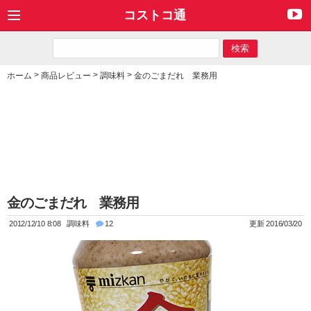
コストコ通
>
>
>
ホーム
商品レビュー
調味料
金のごまだれ 業務用
金のごまだれ 業務用
2012/12/10 8:08
調味料
12
更新 2016/03/20