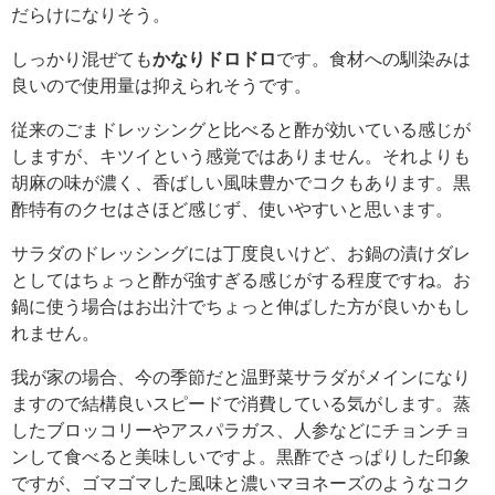
だらけになりそう。
しっかり混ぜても
かなりドロドロ
です。食材への馴染みは
良いので使用量は抑えられそうです。
従来のごまドレッシングと比べると酢が効いている感じが
しますが、キツイという感覚ではありません。それよりも
胡麻の味が濃く、香ばしい風味豊かでコクもあります。黒
酢特有のクセはさほど感じず、使いやすいと思います。
サラダのドレッシングには丁度良いけど、お鍋の漬けダレ
としてはちょっと酢が強すぎる感じがする程度ですね。お
鍋に使う場合はお出汁でちょっと伸ばした方が良いかもし
れません。
我が家の場合、今の季節だと温野菜サラダがメインになり
ますので結構良いスピードで消費している気がします。蒸
したブロッコリーやアスパラガス、人参などにチョンチョ
ンして食べると美味しいですよ。黒酢でさっぱりした印象
ですが、ゴマゴマした風味と濃いマヨネーズのようなコク