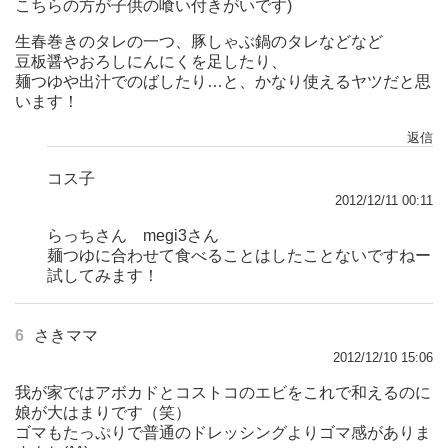
こちらの方が子供の喰い付きがいです)
生春巻きのタレの一つ、豚しゃぶ鍋のタレなどなど
豆板醤やおろしにんにくを足したり、
麺つゆや出汁でのばしたり…と、かなり使えるヤツだと思
います！
返信
コス子
2012/12/11 00:11
らっちさん megi3さん
麺つゆに合わせて食べることはしたことないですねー
試してみます！
6
さきママ
2012/12/10 15:06
我が家ではアボカドとコストコのエビをこれで和えるのに
娘が大はまりです（笑）
ゴマもたっぷりで普通のドレッシングよりゴマ感がありま