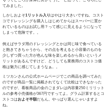
てみました。
しかしおよそ
1リットル入り
はやはり大きいですね。コスト
コでドレッシングを購入しはじめてからはスーパーに置か
れているものはお試し用？って感じに見えるようになって
しまって危険です。。
例えばサラダ用のドレッシングとかは同じ味で食べている
と飽きてきちゃうから、その点を考えると小容量のものを
少しずつ買った方が色んな味を楽しめるから良いというメ
リットがあるんですけど、どうしても業務用のコストコ価
格は魅力に感じてしまうなぁ。。
ミツカンさんの公式ホームページでこの商品を調べてみた
のですが商品一覧に掲載されてなくて比較はできなかった
のですが、看板商品の金のごまダレは内容量250ミリリット
ルの参考小売価格が367円ですってよ。グラム計算するとコ
ストコは
およそ半額
だもん。やっぱり選んじゃいますよ
ね。