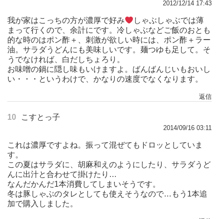
2012/12/14 17:43
我が家はこっちの方が濃厚で好み
しゃぶしゃぶでは薄
まって行くので、余計にです。冷しゃぶなどご飯のおとも
的な時のはポン酢＋、刺激が欲しい時には、ポン酢＋ラー
油。サラダうどんにも美味しいです。麺つゆも足して。そ
うでなければ、白だしちょろり。
お味噌の鍋に隠し味もいけますよ。ばんばんじいもおいし
い・・・というわけで、かなりの速度でなくなります。
返信
10
こすとっ子
2014/09/16 03:11
これは濃厚ですよね。振って混ぜてもドロッとしていま
す。
この夏はサラダに、胡麻和えのようにしたり、サラダうど
んに出汁と合わせて掛けたり…
なんだかんだ1本消費してしまいそうです。
冬は豚しゃぶのタレとしても使えそうなので…もう1本追
加で購入しました。