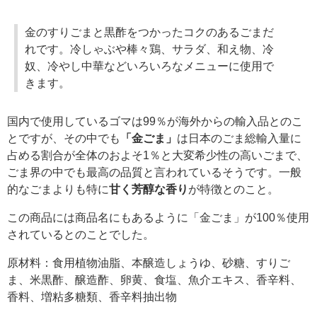
金のすりごまと黒酢をつかったコクのあるごまだ
れです。冷しゃぶや棒々鶏、サラダ、和え物、冷
奴、冷やし中華などいろいろなメニューに使用で
きます。
国内で使用しているゴマは99％が海外からの輸入品とのこ
とですが、その中でも
「金ごま」
は日本のごま総輸入量に
占める割合が全体のおよそ1％と大変希少性の高いごまで、
ごま界の中でも最高の品質と言われているそうです。一般
的なごまよりも特に
甘く芳醇な香り
が特徴とのこと。
この商品には商品名にもあるように「金ごま」が100％使用
されているとのことでした。
原材料：食用植物油脂、本醸造しょうゆ、砂糖、すりご
ま、米黒酢、醸造酢、卵黄、食塩、魚介エキス、香辛料、
香料、増粘多糖類、香辛料抽出物