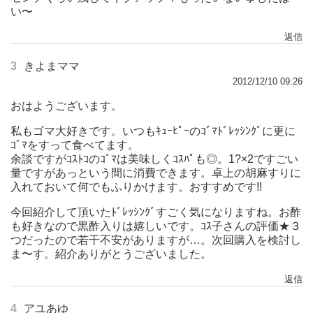
い〜
返信
3
きよまママ
2012/12/10 09:26
おはようございます。
私もゴマ大好きです。いつもｷｭｰﾋﾟｰのｺﾞﾏﾄﾞﾚｯｼﾝｸﾞに更に
ｺﾞﾏをすって食べてます。
余談ですがｺｽﾄｺのｺﾞﾏは美味しくｺｽﾊﾟも◎。1?×2ですごい
量ですがあっという間に消費できます。卓上の胡麻すりに
入れておいて何でもふりかけます。おすすめです!!
今回紹介して頂いたﾄﾞﾚｯｼﾝｸﾞすごく気になりますね。お酢
も好きなので黒酢入りは嬉しいです。ｺｽ子さんの評価★３
つだったので若干不安がありますが…。次回購入を検討し
ま〜す。紹介ありがとうございました。
返信
4
アユあゆ