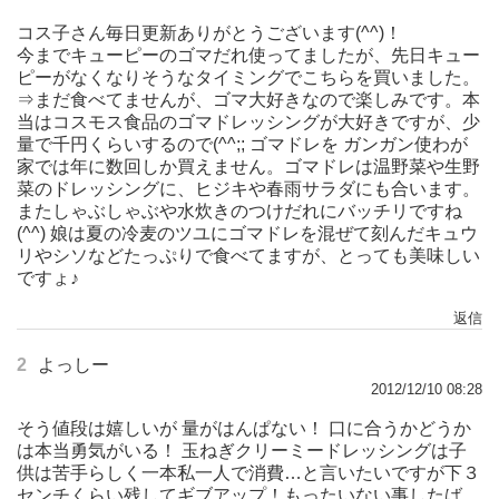
コス子さん毎日更新ありがとうございます(^^)！
今までキューピーのゴマだれ使ってましたが、先日キュー
ピーがなくなりそうなタイミングでこちらを買いました。
⇒まだ食べてませんが、ゴマ大好きなので楽しみです。本
当はコスモス食品のゴマドレッシングが大好きですが、少
量で千円くらいするので(^^;; ゴマドレを ガンガン使わが
家では年に数回しか買えません。ゴマドレは温野菜や生野
菜のドレッシングに、ヒジキや春雨サラダにも合います。
またしゃぶしゃぶや水炊きのつけだれにバッチリですね
(^^) 娘は夏の冷麦のツユにゴマドレを混ぜて刻んだキュウ
リやシソなどたっぷりで食べてますが、とっても美味しい
ですょ♪
返信
2
よっしー
2012/12/10 08:28
そう値段は嬉しいが 量がはんぱない！ 口に合うかどうか
は本当勇気がいる！ 玉ねぎクリーミードレッシングは子
供は苦手らしく一本私一人で消費…と言いたいですが下３
センチくらい残してギブアップ！もったいない事したば