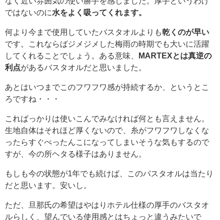
なく近い雰囲気の使い勝手を感じました。厚手というわけ
ではないのに
水をよく吸ってくれます。
何より今まで使用していたバスタオルよりも
乾くのが早い
です。これならばジメジメした梅雨の時期でも大いに活躍
してくれることでしょう。ある意味、
MARTEXとは真逆の
利点
があるバスタオルだと思いました。
あとはいつまでこのフワフワ感が持続するか、というとこ
ろですね・・・
こればっかりは使いこんでみなければ何とも言えません。
生地自体はそれほど厚くないので、糸がフワフワしなくな
ったらすぐぺったんこになってしまいそうな気もするので
すが、今の所ヘタる様子はありません。
もしも今の状態が1年でも続けば、このバスタオルは当たり
だと思います。安いし。
ただ、旦那氏の希望はやはりホテル仕様の厚手のバスタオ
ルらしく、望んでいる使用感とはちょっと違うみたいで