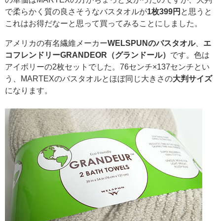
で柔らかく質の良さそうなバスタオルが
1枚399円
と思うと
これはお得だなーと思って買ってみることにしました。
アメリカの有名繊維メーカー
WELSPUNのバスタオル
、
エ
コフレンドリーGRANDEOR（グランドール）
です。色は
アイボリーの2枚セットでした。76センチ×137センチとい
う、MARTEXのバスタオルとほぼ同じ大きさの
大判サイズ
になります。