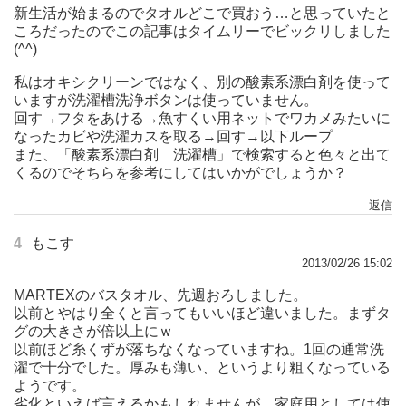
新生活が始まるのでタオルどこで買おう…と思っていたと
ころだったのでこの記事はタイムリーでビックリしました
(^^)
私はオキシクリーンではなく、別の酸素系漂白剤を使って
いますが洗濯槽洗浄ボタンは使っていません。
回す→フタをあける→魚すくい用ネットでワカメみたいに
なったカビや洗濯カスを取る→回す→以下ループ
また、「酸素系漂白剤 洗濯槽」で検索すると色々と出て
くるのでそちらを参考にしてはいかがでしょうか？
返信
4
もこす
2013/02/26 15:02
MARTEXのバスタオル、先週おろしました。
以前とやはり全くと言ってもいいほど違いました。まずタ
グの大きさが倍以上にｗ
以前ほど糸くずが落ちなくなっていますね。1回の通常洗
濯で十分でした。厚みも薄い、というより粗くなっている
ようです。
劣化といえば言えるかもしれませんが、家庭用としては使