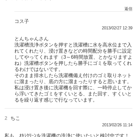
返信
コス子
2013/02/27 12:39
とんちゃんさん
洗濯槽洗浄ボタンを押すと洗濯槽に水を高水位まで入
れてくれたり、浸け置きなどの時間配分を勝手に設定
してやってくれます（3～6時間放置、とかなりますよ
ね）洗濯槽ボタンを押したら勝手にゴミを取ってくれ
るわけではないです。
そのまま排水したら洗濯機備え付けのゴミ取りネット
に溜まったり、底の方に溜まったりすると思います。
私は浸け置き後に洗濯機を回す際に、一時停止してか
ら浮いてきたゴミをすくいとる、また回す、すくいと
るを繰り返す感じで行なっています。
2
ちこ
2013/02/26 11:14
私も、ｵｷｼｸﾘｰﾝを洗濯機の洗浄に使いたいと検討中です！