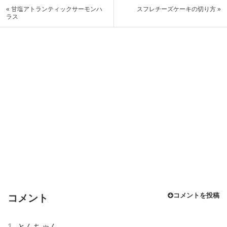
« 甘塩アトランティックサーモンハ
スフレチーズケーキの切り方 »
ラス
コメントを投稿
コメント
1
とんちゃん