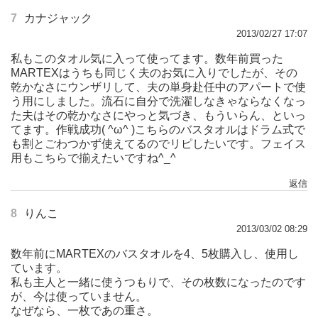
7
カナジャック
2013/02/27 17:07
私もこのタオル気に入って使ってます。数年前買った
MARTEXはうちも同じく夫のお気に入りでしたが、その
乾かなさにウンザリして、夫の単身赴任中のアパートで使
う用にしました。流石に自分で洗濯しなきゃならなくなっ
た夫はその乾かなさにやっと気づき、もういらん、といっ
てます。作戦成功( ^ω^ )こちらのバスタオルはドラム式で
も割とごわつかず使えてるのでリピしたいです。フェイス
用もこちらで揃えたいですね^_^
返信
8
りんこ
2013/03/02 08:29
数年前にMARTEXのバスタオルを4、5枚購入し、使用し
ています。
私も主人と一緒に使うつもりで、その枚数になったのです
が、今は使っていません。
なぜなら、一枚であの重さ。