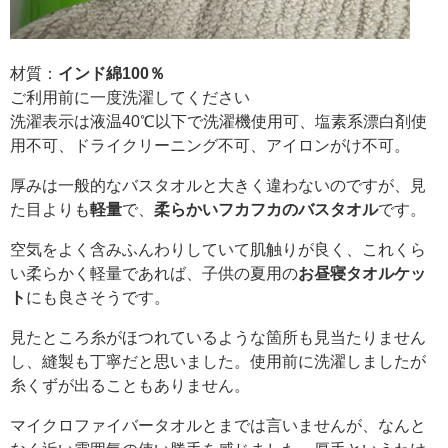
材質：
インド綿100％
ご利用前に一度洗濯してください
洗濯表示は液温40℃以下で洗濯機使用可、塩素系漂白剤使
用不可、ドライクリーニング不可、アイロンがけ不可。
厚みは一般的なバスタオルと大きく違わないのですが、見
た目よりも
軽量
で、
柔らかいフカフカのバスタオル
です。
空気をよく含みふんわりしていて肌触りが良く、これくら
い柔らかく軽量であれば、子供の夏用の
お昼寝タオルケッ
ト
にも良さそうです。
見たところ糸がほつれているような箇所も見当たりません
し、縫製も丁寧だと思いました。使用前に洗濯しましたが
糸くずが出ることもありません。
マイクロファイバータオルとまでは言いませんが、なんと