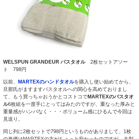
WELSPUN GRANDEUR バスタオル
2枚セットアソー
ト 798円
以前、
MARTEXのハンドタオル
を購入し使い始めてから、
旦那氏がますますバスタオルへの関心を高めておりまし
て、もう買っちゃおうかとコストコで
MARTEXのバスタオ
ル
6枚組を一度手にとってはみたのですが、重なった厚みと
重量感がハンバなく・・・ボリューム感にひるんで今回は
見送り。
同じ列に2枚セットで798円というものがありまして、1枚
の単価はMARTEXの方がちょっと安かったのですが、大判