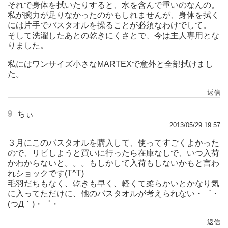
それで身体を拭いたりすると、水を含んで重いのなんの。
私が腕力が足りなかったのかもしれませんが、身体を拭く
には片手でバスタオルを操ることが必須なわけでして。
そして洗濯したあとの乾きにくさとで、今は主人専用とな
りました。
私にはワンサイズ小さなMARTEXで意外と全部拭けまし
た。
返信
9
ちぃ
2013/05/29 19:57
３月にこのバスタオルを購入して、使ってすごくよかった
ので、リピしようと買いに行ったら在庫なしで、いつ入荷
かわからないと。。。もしかして入荷もしないかもと言わ
れショックです(T^T)
毛羽だちもなく、乾きも早く、軽くて柔らかいとかなり気
に入ってただけに、他のバスタオルが考えられない・゜・
(つД｀)・゜・
返信