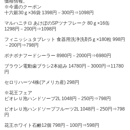
価格情報。
※今週のクーポン
十六穀30ｇ×36袋 1398円－300円⇒1098円
マルハニチロ あけぼのSPツナフレーク 80ｇ×16缶
1298円－200円⇒1098円
フィニッシュタブレット 食器用洗浄洗剤5ｇ×180粒 998円
－200円⇒798円
ボナボナフードシーラー 8980円－2000円⇒6980円
ブラウン電動歯ブラシ2本組み 14780円－3000円⇒11780
円
セロリハーツ4株(アメリカ産) 298円
※花王フェア
ビオレＵ泡ハンドソープ2L 1048円－250円⇒798円
ビオレＵ泡ハンドソープフルーツ2L 1048円－250円⇒798
円
花王ホワイト石鹸12個 798円－100円⇒598円