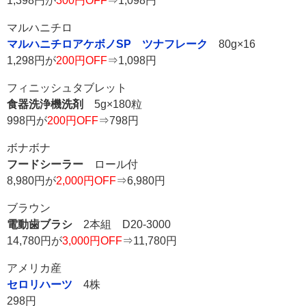
1,398円が
300円OFF
⇒1,098円
マルハニチロ
マルハニチロアケボノSP ツナフレーク
80g×16
1,298円が
200円OFF
⇒1,098円
フィニッシュタブレット
食器洗浄機洗剤
5g×180粒
998円が
200円OFF
⇒798円
ボナボナ
フードシーラー
ロール付
8,980円が
2,000円OFF
⇒6,980円
ブラウン
電動歯ブラシ
2本組 D20-3000
14,780円が
3,000円OFF
⇒11,780円
アメリカ産
セロリハーツ
4株
298円