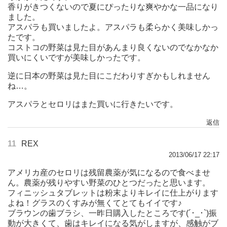
香りがきつくないので夏にぴったりな爽やかな一品になり
ました。
アスパラも買いましたよ。アスパラも柔らかく美味しかっ
たです。
コストコの野菜は見た目があんまり良くないのでなかなか
買いにくいですが美味しかったです。
逆に日本の野菜は見た目にこだわりすぎかもしれません
ね…。
アスパラとセロリはまた買いに行きたいです。
返信
11
REX
2013/06/17 22:17
アメリカ産のセロリは残留農薬が気になるので食べませ
ん。農薬が残りやすい野菜のひとつだったと思います。
フィニッシュタブレットは粉末よりキレイに仕上がります
よね！グラスのくすみが無くてとてもイイです♪
ブラウンの歯ブラシ、一昨日購入したところです(´･_･`)振
動が大きくて、歯はキレイになる気がしますが、感触がブ