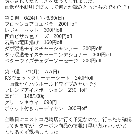
表示されてたと写メを送ってくれました。
画像が不鮮明で拡大して何とか読みとったものです(^_^.)
第９週 6/24(月)～6/30(日)
フロッシュアロエベラ 200円off
レジャーマット 300円off
四角ピザ５色チーズ 200円off
若鳥の竜田揚げ 160円off
ダヴ浸透モイスチャーシャンプー 300円off
ダヴ浸透モイスチャーコンデショナー 300円off
ベターウイズテェダーソーセージ 200円off
第10週 7/1(月)～7/7(日)
KSウェットクリーナーシート 240円off
画像からハウホールドワイプみたいです。
ブレンドアイスポーション 230円off
真だこ 148/100g
グリーンキウィ 698円
ポケット付きカーディガン 300円off
金曜日にコストコ尼崎店に行く予定なので、行ったら確認
してきますが、クーポン商品の情報は早い方がいいかと、
とりあえず投稿しました。