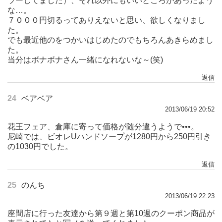
ラーしてました）、それ以外にもいいところがあったよう
な…。
７０００円切るってありえないと思い、欲しくなりまし
た。
でも最近他のをつかいはじめたのでもちろんあきらめまし
た。
当分はボナボナさん一緒になれないな～(笑)
返信
24
ベアベア
2013/06/19 20:52
花王フェア、倉庫に寄って価格が随分違うようで•••。
尼崎では、ビオレUハンドソープが1280円から250円引き
の1030円でした。
返信
25
のんち
2013/06/19 22:23
座間店に行った友達から第９週と第10週のクーポン商品が