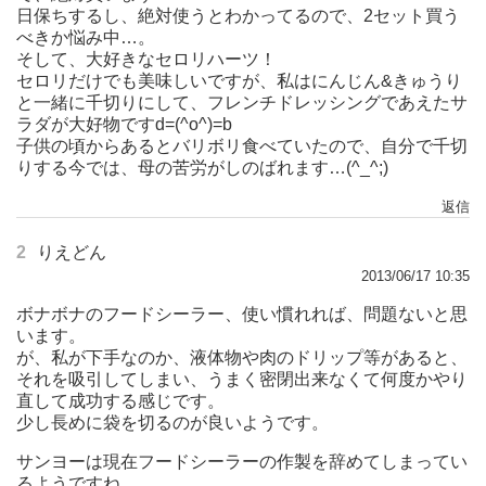
日保ちするし、絶対使うとわかってるので、2セット買う
べきか悩み中…。
そして、大好きなセロリハーツ！
セロリだけでも美味しいですが、私はにんじん&きゅうり
と一緒に千切りにして、フレンチドレッシングであえたサ
ラダが大好物ですd=(^o^)=b
子供の頃からあるとバリボリ食べていたので、自分で千切
りする今では、母の苦労がしのばれます…(^_^;)
返信
2
りえどん
2013/06/17 10:35
ボナボナのフードシーラー、使い慣れれば、問題ないと思
います。
が、私が下手なのか、液体物や肉のドリップ等があると、
それを吸引してしまい、うまく密閉出来なくて何度かやり
直して成功する感じです。
少し長めに袋を切るのが良いようです。
サンヨーは現在フードシーラーの作製を辞めてしまってい
るようですね…