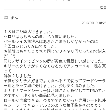
返信
23
まゆ
2013/06/19 18:23
１８日に尼崎店行きました。
セロリはもちろんの事、色々買いました。
パールライス無洗米はあきたこまちしかなかったのに
今回コシヒカリが出てました。
お値段はあきたこまちと同じで３４９８円だったので購入
(*^_^*)
同じデザインでピンクの所が黄色で目新しい感じでした。
キリーのクリチがすぐなくなるのでアンカー１キロ塊を買
って
解体？しました。
子供がクリチ大好きでよく食べるので切ってフードシーラ
ー組とラップ組に分けました。少し安く済みました。
ボナボナフードシーラーはお姉さんが販促してて眺めてた
のですが、凄く良い商品に見えました。
ロールが内臓できる、今までできなかった専用シート以外
もシーラーできる（アルミのような菓子袋をそのままシー