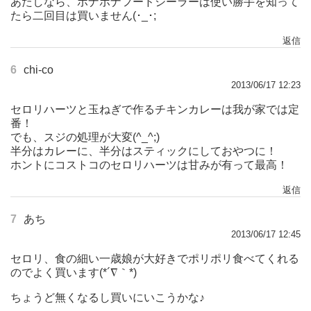
あたしなら、ボナボナフードシーラーは使い勝手を知って
たら二回目は買いません(･_･;
返信
6
chi-co
2013/06/17 12:23
セロリハーツと玉ねぎで作るチキンカレーは我が家では定
番！
でも、スジの処理が大変(^_^;)
半分はカレーに、半分はスティックにしておやつに！
ホントにコストコのセロリハーツは甘みが有って最高！
返信
7
あち
2013/06/17 12:45
セロリ、食の細い一歳娘が大好きでポリポリ食べてくれる
のでよく買います(*´∇｀*)
ちょうど無くなるし買いにいこうかな♪