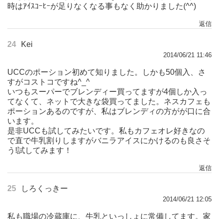
時はｱｲｽｺｰﾋｰが足りなくなる事もなく助かりました(^^)
返信
24
Kei
2014/06/21 11:46
UCCのポーション初めて知りました。しかも50個入、さ
すがコストコですね^_^
いつもスーパーでブレンディー買ってますが4個しか入っ
てなくて、ネットで大きな袋買ってました。ネスカフェも
ポーションあるのですが、私はブレンディの方がが口に合
います。
是非UCCも試してみたいです。私もカフェオレ好きなの
で直で牛乳割りしますがバニラアイスにかけるのも良さそ
う!試してみます！
返信
25
しろくっきー
2014/06/21 12:05
私も職場の冷蔵庫に、牛乳といっしょに常備してます。家