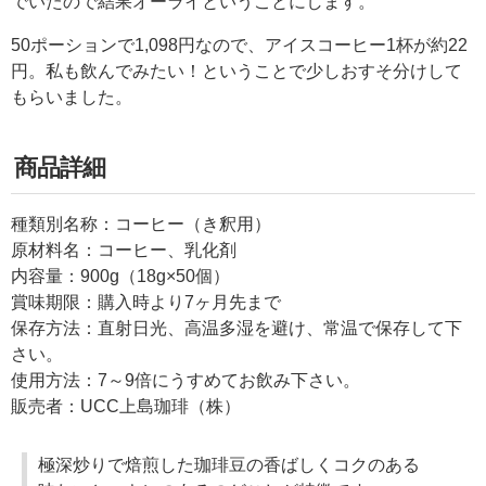
でいたので結果オーライということにします。
50ポーションで1,098円なので、アイスコーヒー1杯が約22
円。私も飲んでみたい！ということで少しおすそ分けして
もらいました。
商品詳細
種類別名称：コーヒー（き釈用）
原材料名：コーヒー、乳化剤
内容量：900g（18g×50個）
賞味期限：購入時より7ヶ月先まで
保存方法：直射日光、高温多湿を避け、常温で保存して下
さい。
使用方法：7～9倍にうすめてお飲み下さい。
販売者：UCC上島珈琲（株）
極深炒りで焙煎した珈琲豆の香ばしくコクのある