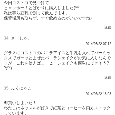
今回コストコで見つけて
ヒャッホー！とばかりに購入しました(^^ゞ
私は専ら豆乳で割って飲んでます。
保管場所も取らず、すぐ飲めるのがいいですね♪
返信
34
さーしゃ。
2014/06/22 07:12
グラスにコストコのバニラアイスと牛乳を入れてバーミッ
クスでガーッとまぜたバニラシェイクがお気に入りなんで
すが、これを使えばコーヒーシェイクも簡単にできそう(*
´∀`*)
返信
35
ふくにゃこ
2014/06/22 18:03
即買いしまいた！
わたしはネッスルが好きで紅茶とコーヒーを両方ストック
しています。