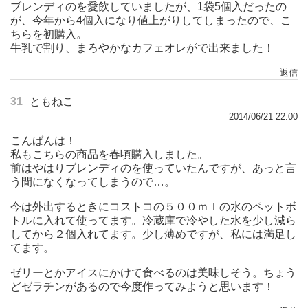
ブレンディのを愛飲していましたが、1袋5個入だったの
が、今年から4個入になり値上がりしてしまったので、こ
ちらを初購入。
牛乳で割り、まろやかなカフェオレがで出来ました！
返信
31
ともねこ
2014/06/21 22:00
こんばんは！
私もこちらの商品を春頃購入しました。
前はやはりブレンディのを使っていたんですが、あっと言
う間になくなってしまうので…。
今は外出するときにコストコの５００ｍｌの水のペットボ
トルに入れて使ってます。冷蔵庫で冷やした水を少し減ら
してから２個入れてます。少し薄めですが、私には満足し
てます。
ゼリーとかアイスにかけて食べるのは美味しそう。ちょう
どゼラチンがあるので今度作ってみようと思います！