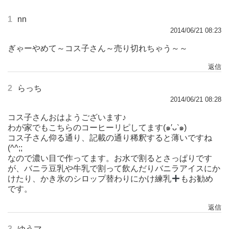
1
nn
2014/06/21 08:23
ぎゃーやめて～コス子さん～売り切れちゃう～～
返信
2
らっち
2014/06/21 08:28
コス子さんおはようございます♪
わが家でもこちらのコーヒーリピしてます(๑′ᴗ‵๑)
コス子さん仰る通り、記載の通り稀釈すると薄いですね
(^^;;
なので濃い目で作ってます。お水で割るとさっぱりです
が、バニラ豆乳や牛乳で割って飲んだりバニラアイスにか
けたり、かき氷のシロップ替わりにかけ練乳
もお勧め
です。
返信
3
ゆうマ