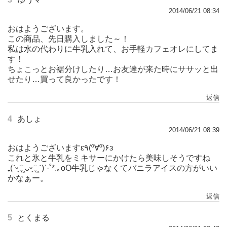
2014/06/21 08:34
おはようございます。
この商品、先日購入しました～！
私は水の代わりに牛乳入れて、お手軽カフェオレにしてま
す！
ちょこっとお裾分けしたり…お友達が来た時にササッと出
せたり…買って良かったです！
返信
4
あしょ
2014/06/21 08:39
おはようございますε٩(º∀º)۶з
これと氷と牛乳をミキサーにかけたら美味しそうですね
₊(ˊᵕ͙ૣᴗᵕ͙ૣˋ)ˈ·˚*.｡oO牛乳じゃなくてバニラアイスの方がいい
かなぁー。
返信
5
とくまる