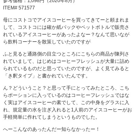
参考価格：1,098円（2020年8月）
ITEM# 571577
母にコストコでアイスコーヒーを買ってきてーと頼まれま
して、コストコには確か紙パックやペットボトルで販売さ
れているアイスコーヒーがあったよなー？なんて思いなが
ら飲料コーナーを散策していたのですが
ふと見ると通路側の目立つところにこちらの商品が陳列さ
れていまして、はじめはコーヒーフレッシュが大量に詰め
られているものだと思っていたのですが、よく見てみると
「き釈タイプ」と書かれていたんです。
ん？どういうこと？と思って手にとってみたところ、こち
らポーションに入っているのはコーヒーフレッシュではな
く実はアイスコーヒーの素でして、この中身をグラスに入
れ、規定量の水を注ぎ入れると1人前のアイスコーヒーがお
手軽簡単に作れてしまうというものでした。
へーこんなのあったんだー知らなかったー！