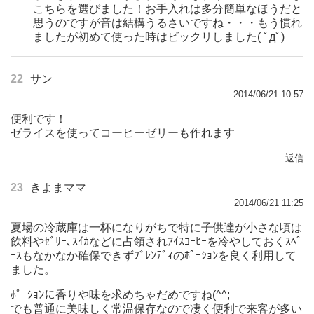
こちらを選びました！お手入れは多分簡単なほうだと
思うのですが音は結構うるさいですね・・・もう慣れ
ましたが初めて使った時はビックリしました( ﾟдﾟ)
22
サン
2014/06/21 10:57
便利です！
ゼライスを使ってコーヒーゼリーも作れます
返信
23
きよまママ
2014/06/21 11:25
夏場の冷蔵庫は一杯になりがちで特に子供達が小さな頃は
飲料やｾﾞﾘｰ､ｽｲｶなどに占領されｱｲｽｺｰﾋｰを冷やしておくｽﾍﾟ
ｰｽもなかなか確保できずﾌﾞﾚﾝﾃﾞｨのﾎﾟｰｼｮﾝを良く利用して
ました。
ﾎﾟｰｼｮﾝに香りや味を求めちゃだめですね(^^;
でも普通に美味しく常温保存なので凄く便利で来客が多い