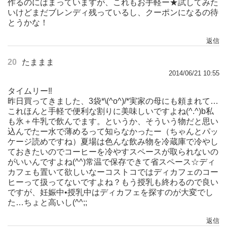
作るのにはまっていますが、これもお手軽ー★試してみた
いけどまだブレンディ残っているし、クーポンになるの待
とうかな！
返信
20
たままま
2014/06/21 10:55
タイムリー‼︎
昨日買ってきました、3袋*\(^o^)/*実家の母にも頼まれて…
これほんと手軽で便利な割りに美味しいですよね(^.^)b私
も氷＋牛乳で飲んでます。というか、そういう物だと思い
込んでたー水で薄めるって知らなかったー（ちゃんとパッ
ケージ読めですね）夏場は色んな飲み物を冷蔵庫で冷やし
ておきたいのでコーヒーを冷やすスペースが取られないの
がいいんですよね(^^)常温で保存できて省スペース☆ディ
カフェも置いて欲しいなーコストコではディカフェのコー
ヒーって扱ってないですよね？もう授乳も終わるので良い
ですが、妊娠中•授乳中はディカフェを探すのが大変でし
た…ちょと高いし(^^;;
返信