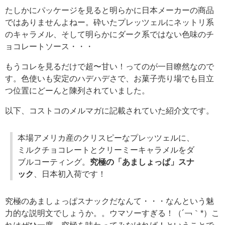
たしかにパッケージを見ると明らかに日本メーカーの商品
ではありませんよねー。砕いたプレッツェルにネットリ系
のキャラメル、そして明らかにダーク系ではない色味のチ
ョコレートソース・・・
もうコレを見るだけで超〜甘い！ってのが一目瞭然なので
す。色使いも安定のハデハデさで、お菓子売り場でも目立
つ位置にどーんと陳列されていました。
以下、コストコのメルマガに記載されていた紹介文です。
本場アメリカ産のクリスピーなプレッツェルに、
ミルクチョコレートとクリーミーキャラメルをダ
ブルコーティング。
究極の「あましょっぱ」スナ
ック
、日本初入荷です！
究極のあましょっぱスナックだなんて・・・なんという魅
力的な説明文でしょうか。。ウマソーすぎる！（´￢｀*）こ