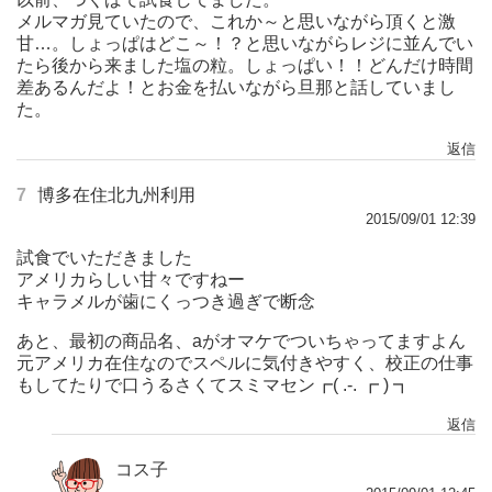
メルマガ見ていたので、これか～と思いながら頂くと激
甘…。しょっぱはどこ～！？と思いながらレジに並んでい
たら後から来ました塩の粒。しょっぱい！！どんだけ時間
差あるんだよ！とお金を払いながら旦那と話していまし
た。
返信
7
博多在住北九州利用
2015/09/01 12:39
試食でいただきました
アメリカらしい甘々ですねー
キャラメルが歯にくっつき過ぎで断念
あと、最初の商品名、aがオマケでついちゃってますよん
元アメリカ在住なのでスペルに気付きやすく、校正の仕事
もしてたりで口うるさくてスミマセン┏( .-. ┏ ) ┓
返信
コス子