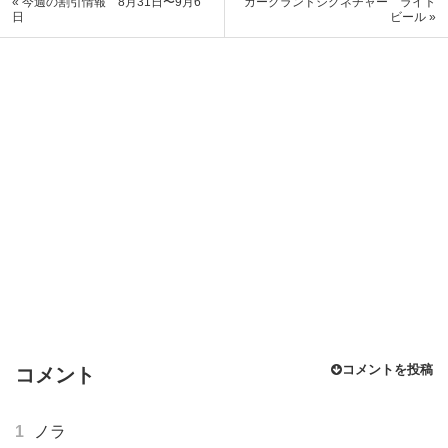
« 今週の割引情報 8月31日〜9月6
カークランドシグネチャー ライト
日
ビール »
コメントを投稿
コメント
1
ノラ