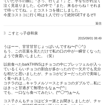
ていた小５の娘に『さっ、行くよ！』と、手を引かれ泣く
泣く見送りました。心の中で『また、来るからね！それま
で待っててね。』とコストコを後にしました。
今度コストコに行く時は１人で行って絶対GETするぞ!!
返信
3
こすとっ子@和泉
2015/09/01 08:49
うはーー、甘甘甘甘じょっぱいんですね〜(^◇^;)
もう、この言葉を見ただけで私の口の中が一瞬甘くなった
ようで身震いしました。（笑）
以前食べたbarkTHINSはチョコの中にプレッツェルが入っ
ているくらいチョコの割合が多かったので一欠片でも充分
な程だと思いましたが、チョコがビターだったので美味し
く食べれました。
コチラのは…キャラメルソースとチョコのダブルで…私に
はきっと甘過ぎて無理かもなぁ〜(^^;;
でも、一口なら食べてみたい。(*^◯^*)ぁ〜ん
コス子さんもチョコはビター派とお聞きしましたが、チャ