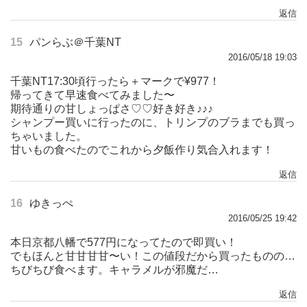
返信
15
パンらぶ＠千葉NT
2016/05/18 19:03
千葉NT17:30頃行ったら＋マークで¥977！
帰ってきて早速食べてみました〜
期待通りの甘しょっぱさ♡♡好き好き♪♪♪
シャンプー買いに行ったのに、トリンプのブラまでも買っ
ちゃいました。
甘いもの食べたのでこれから夕飯作り気合入れます！
返信
16
ゆきっぺ
2016/05/25 19:42
本日京都八幡で577円になってたので即買い！
でもほんと甘甘甘甘〜い！この値段だから買ったものの…
ちびちび食べます。キャラメルが邪魔だ…
返信