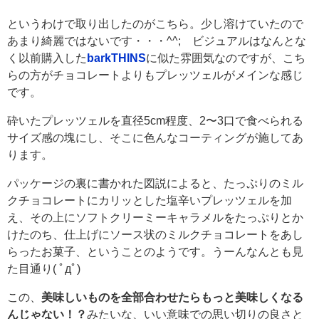
というわけで取り出したのがこちら。少し溶けていたので
あまり綺麗ではないです・・・^^; ビジュアルはなんとな
く以前購入した
barkTHINS
に似た雰囲気なのですが、こち
らの方がチョコレートよりもプレッツェルがメインな感じ
です。
砕いたプレッツェルを直径5cm程度、2〜3口で食べられる
サイズ感の塊にし、そこに色んなコーティングが施してあ
ります。
パッケージの裏に書かれた図説によると、たっぷりのミル
クチョコレートにカリッとした塩辛いプレッツェルを加
え、その上にソフトクリーミーキャラメルをたっぷりとか
けたのち、仕上げにソース状のミルクチョコレートをあし
らったお菓子、ということのようです。うーんなんとも見
た目通り( ﾟдﾟ)
この、
美味しいものを全部合わせたらもっと美味しくなる
んじゃない！？
みたいな、いい意味での思い切りの良さと