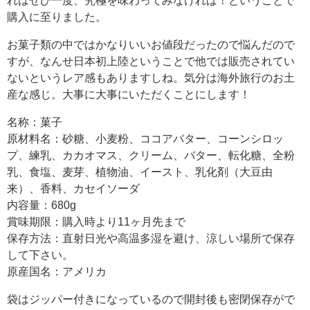
れはぜひ一度、究極を味わってみなければ！ということで
購入に至りました。
お菓子類の中ではかなりいいお値段だったので悩んだので
すが、なんせ日本初上陸ということで他では販売されてい
ないというレア感もありますしね。気分は海外旅行のお土
産な感じ。大事に大事にいただくことにします！
名称：菓子
原材料名：砂糖、小麦粉、ココアバター、コーンシロッ
プ、練乳、カカオマス、クリーム、バター、転化糖、全粉
乳、食塩、麦芽、植物油、イースト、乳化剤（大豆由
来）、香料、カセイソーダ
内容量：680g
賞味期限：購入時より11ヶ月先まで
保存方法：直射日光や高温多湿を避け、涼しい場所で保存
して下さい。
原産国名：アメリカ
袋はジッパー付きになっているので開封後も密閉保存がで