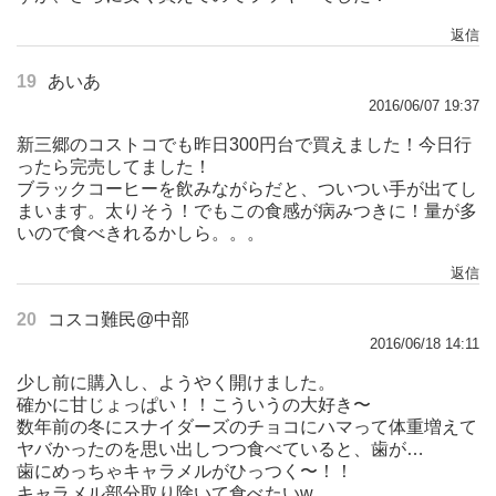
返信
19
あいあ
2016/06/07 19:37
新三郷のコストコでも昨日300円台で買えました！今日行
ったら完売してました！
ブラックコーヒーを飲みながらだと、ついつい手が出てし
まいます。太りそう！でもこの食感が病みつきに！量が多
いので食べきれるかしら。。。
返信
20
コスコ難民@中部
2016/06/18 14:11
少し前に購入し、ようやく開けました。
確かに甘じょっぱい！！こういうの大好き〜
数年前の冬にスナイダーズのチョコにハマって体重増えて
ヤバかったのを思い出しつつ食べていると、歯が…
歯にめっちゃキャラメルがひっつく〜！！
キャラメル部分取り除いて食べたいw