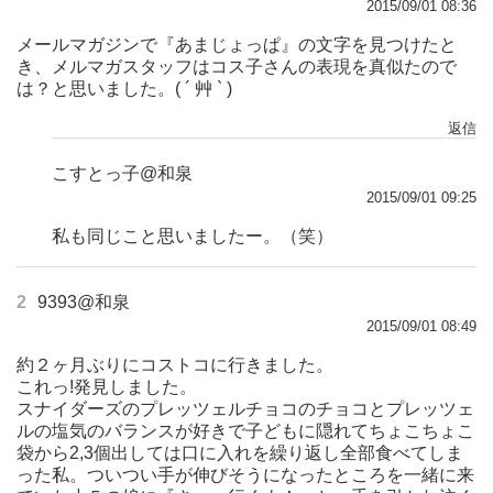
2015/09/01 08:36
メールマガジンで『あまじょっぱ』の文字を見つけたと
き、メルマガスタッフはコス子さんの表現を真似たので
は？と思いました。( ´ 艸 ` )
返信
こすとっ子@和泉
2015/09/01 09:25
私も同じこと思いましたー。（笑）
2
9393@和泉
2015/09/01 08:49
約２ヶ月ぶりにコストコに行きました。
これっ!発見しました。
スナイダーズのプレッツェルチョコのチョコとプレッツェ
ルの塩気のバランスが好きで子どもに隠れてちょこちょこ
袋から2,3個出しては口に入れを繰り返し全部食べてしま
った私。ついつい手が伸びそうになったところを一緒に来