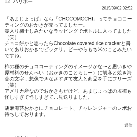
12
ハリボー
2015/09/02 02:52
「あまじょっぱ」なら「CHOCOMOCHI」ってチョココー
ティングのおかきが売ってましたー。
壺入り梅干しみたいなラッピングでボトルに入ってました
（笑）
チョコ餅かと思ったらChocolate covered rice crackerと書
いてありおかきでビックリ。どーやらもち米のことみたい
ですね。
柿の種のチョココーティングのイメージかな〜と思いきや
原材料のせんべい（おかきのことらしー）に胡麻と焼き海
苔の文字…想像できなさすぎて友人と商品を手にフリーズ
（笑）
アメリカ産なのでおかきもだけど、あまじょっぱの塩梅も
怪しすぎて怪しすぎて…見送りました。
胡麻海苔おかきにチョコレート、チャレンジャーのレポお
待ちしております。
返信