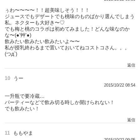
ぅわ〜〜〜〜！！超美味しそう！！！
ジュースでもデザートでも桃味のものばかり選んでしまう
私。ネクターも大好き〜♡
でも梅と桃のコラボは初めてみました！どんな味なのか
な〜(●′艸’●)
飲みたい飲みたい飲みたいよ〜〜
私が授乳終わるまで置いておいてねコストコさん。。。
(つд`)
返信
10
うー
2015/10/22 08:54
一升瓶で要冷蔵…
パーティーなどで飲み切る時しか開けられない！
でも飲みたい！
返信
11
ももやま
2015/10/22 09:05