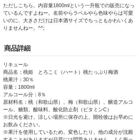
ただしこちら、内容量1800mlという一升瓶での販売になっ
ているんですよねー。名前やらラベルやら色味やらは可愛
いのに、大きさだけは日本酒サイズでちっともかわいくあ
りませんねー。^^;
商品詳細
リキュール
商品名：桃姫 とろこく（ハート）桃たっぷり梅酒
桃果汁：30％
容量：1800ml
アルコール分：8％
原材料名：桃（和歌山県）、梅（和歌山県）、醸造アルコ
ール、糖類、酸味料、酸化防止剤（ビタミンC）
※日光を避け、涼しい場所に保存の上、開栓後はお早めに
お飲みください。
※果汁を使用しているため、変色したり、他の成分が沈殿
することがありますが品質には問題ありません。よく振っ