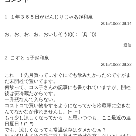
1
１年３６５日がだんじりじゃあ@和泉
2015/10/22 08:14
お、お、お、お、おいしそう((((；゜Д゜)))
返信
2
こすとっ子@和泉
2015/10/22 08:22
これー！先月買って…すぐにでも飲みたかったのですがま
だ未開栓で置いてます。
何故って、コス子さんの記事にも書かれていますが、開栓
後は要冷蔵だからです。
一升瓶なんて入らない。
コストコで買い物をするようになってから冷蔵庫に空きな
んてなかなか作れませんし。(~_~;)
もう少し涼しくなってから…と思いつつも、ここ最近の連
日夏日！(*_*)
でも、涼しくなっても常温保存はダメかなぁ？
やっぱり小さめの瓶に移し替えて冷蔵保存しないといけな