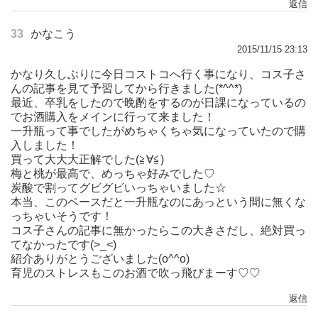
返信
33
かなこう
2015/11/15 23:13
かなり久しぶりに今日コストコへ行く事になり、コス子さ
んの記事を見て予習してから行きました(*^^*)
最近、卒乳をしたので晩酌をするのが日課になっているの
でお酒購入をメインに行って来ました！
一升瓶って事でしたがめちゃくちゃ気になっていたので購
入しました！
買って大大大正解でした(≧∀≦)
梅と桃が最高で、めっちゃ好みでした♡
炭酸で割ってグビグビいっちゃいました☆
本当、このペースだと一升瓶なのにあっという間に無くな
っちゃいそうです！
コス子さんの記事に無かったらこの大きさだし、絶対買っ
てなかったです(>_<)
紹介ありがとうございました(o^^o)
育児のストレスもこのお酒で吹っ飛びまーす♡♡
返信