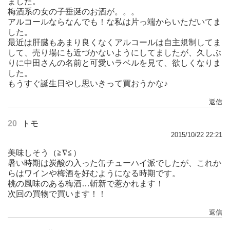
ました。
梅酒系の女の子垂涎のお酒が。。。
アルコールならなんでも！な私は片っ端からいただいてま
した。
最近は肝臓もあまり良くなくアルコールは自主規制してま
して、売り場にも近づかないようにしてましたが、久しぶ
りに中田さんの名前と可愛いラベルを見て、欲しくなりま
した。
もうすぐ誕生日やし思いきって買おうかな♪
返信
20
トモ
2015/10/22 22:21
美味しそう（≧∇≦）
暑い時期は炭酸の入った缶チューハイ派でしたが、これか
らはワインや梅酒を好むようになる時期です。
桃の風味のある梅酒…斬新で惹かれます！
次回の買物で買います！！
返信