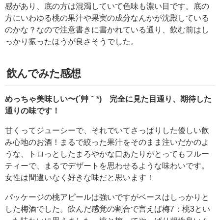
感があり、底の方は混濁していて色味も濃い目です。底の
方にいわゆる桃の果汁や果実の成分なんかが沈殿している
のかな？なので注意書きに書かれている通り、飲む前はし
っかり振ったほうが良さそうでした。
飲んでみた感想
めっちゃ美味しい〜(´艸｀*) 完全に見た目通り、期待した
通りの味です！
甘くってジューシーで、それでいてさっぱりした優しい飲
み心地のお酒！まるで絞った果汁をそのまま注いだかのよ
うな、トロっとしたまろやかな口あたりがとってもフルー
ティーで、まるでデザートを思わせるような味わいです。
女性は間違いなく好きな味だと思います！
パッケージの桃アピールは強いですがベースはしっかりと
した梅酒でした。飲んだ感覚の割合で言えば梅7：桃3とい