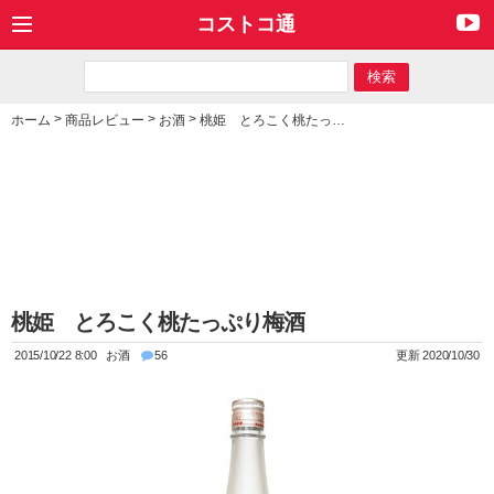
コストコ通
>
>
>
ホーム
商品レビュー
お酒
桃姫 とろこく桃たっぷり梅酒
桃姫 とろこく桃たっぷり梅酒
2015/10/22 8:00
お酒
56
更新 2020/10/30