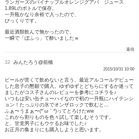
ランガーズのパイナップルオレンジグアバ ジュース
1.89Lのボトルで保存。
一升瓶かなり余裕で入ったので、
びっくりです。
最近酒類飲んで無かったので、
一瞬で「ぼふっ」て酔いましたｗ
返信
32
みんたろう@前橋
2015/10/31 10:00
ビールが苦くて飲めないと言う、最近アルコールデビュー
した息子の懇願で購入。ゆずゆずとどちらにするか迷って
ましたがコス子さんのレビューを参考にコチラを♪
いつもは安い缶チューハイなので初の一升瓶にハイテンシ
ョン！たっぷりの氷でオンザロックで飲むと…
ふぁ〜うまぁ〜(*´ω｀*)ってとろけたww
これから割りものを色々試して楽しむそうです。
と、甘党男子にもウケるお味でした♪
お正月の集まりにも購入しようと思います。