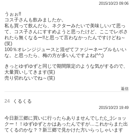
2015/10/23 09:06
うぉぉ!!
コス子さんも飲みましたか。
私も買って飲んだら、ネクターみたいで美味しい♪て思っ
て、コス子さんにすすめようと思ったけど、ここでレポさ
れたら無くなるー!!と思って言わなかったんですけどね～
(笑)
100％オレンジジュースと混ぜてファジーネーブルもいい
な。と思ったら、梅の方が多いんですよね(^^;)
きっとゆずゆずと同じで期間限定のような気がするので、
大量買いしてきます(笑)
売り切れないでね～(笑)
返信
24
くるくる
2015/10/23 19:49
今日新三郷に買いに行ったらありませんでした(;_;)ショッ
クー！！ゆずゆずとかはあったんですが…これからまた出
てくるのかな？？新三郷で見かけた方いらっしゃいます