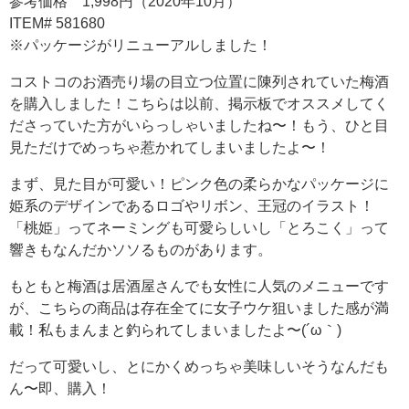
参考価格 1,998円（2020年10月）
ITEM# 581680
※パッケージがリニューアルしました！
コストコのお酒売り場の目立つ位置に陳列されていた梅酒
を購入しました！こちらは以前、掲示板でオススメしてく
ださっていた方がいらっしゃいましたね〜！もう、ひと目
見ただけでめっちゃ惹かれてしまいましたよ〜！
まず、見た目が可愛い！ピンク色の柔らかなパッケージに
姫系のデザインであるロゴやリボン、王冠のイラスト！
「桃姫」ってネーミングも可愛らしいし「とろこく」って
響きもなんだかソソるものがあります。
もともと梅酒は居酒屋さんでも女性に人気のメニューです
が、こちらの商品は存在全てに女子ウケ狙いました感が満
載！私もまんまと釣られてしまいましたよ〜(´ω｀)
だって可愛いし、とにかくめっちゃ美味しいそうなんだも
ん〜即、購入！