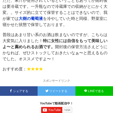
ただ、果汁が使用されているということもあってか開封後
は要冷蔵です。一升瓶なので冷蔵庫での収納がとにかく大
変。。サイズ的に立てて保管することはできないので、我
が家では
大樹の葡萄液
を冷やしていた時と同様、野菜室に
寝かせた状態で保管しております。
普段はあまり甘い系のお酒は飲まないのですが、こちらは
大変気に入りました！
特に女性には自信をもって美味しい
よ〜と薦められるお酒です。
開封後の保管方法さえどうに
かなれば、ぜひストックしておきたいなぁ〜と思えるもの
でした。オススメですよ〜！
おすすめ度：
★★★★
スポンサードリンク
シェアする
ツイートする
LINEで送る
YouTubeで動画配信中！