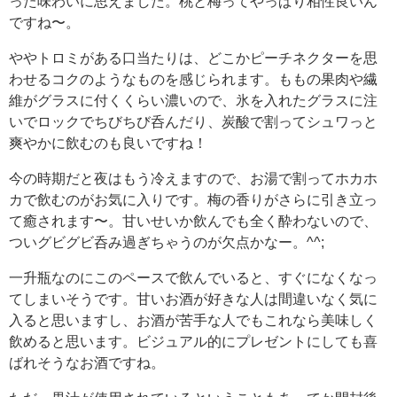
った味わいに思えました。桃と梅ってやっぱり相性良いん
ですね〜。
ややトロミがある口当たりは、どこかピーチネクターを思
わせるコクのようなものを感じられます。ももの果肉や繊
維がグラスに付くくらい濃いので、氷を入れたグラスに注
いでロックでちびちび呑んだり、炭酸で割ってシュワっと
爽やかに飲むのも良いですね！
今の時期だと夜はもう冷えますので、お湯で割ってホカホ
カで飲むのがお気に入りです。梅の香りがさらに引き立っ
て癒されます〜。甘いせいか飲んでも全く酔わないので、
ついグビグビ呑み過ぎちゃうのが欠点かなー。^^;
一升瓶なのにこのペースで飲んでいると、すぐになくなっ
てしまいそうです。甘いお酒が好きな人は間違いなく気に
入ると思いますし、お酒が苦手な人でもこれなら美味しく
飲めると思います。ビジュアル的にプレゼントにしても喜
ばれそうなお酒ですね。