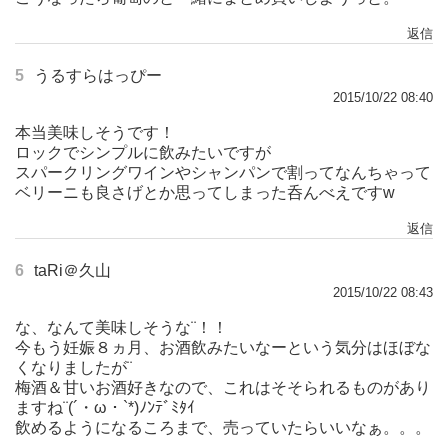
返信
5
うるすらはっぴー
2015/10/22 08:40
本当美味しそうです！
ロックでシンプルに飲みたいですが
スパークリングワインやシャンパンで割ってなんちゃって
ベリーニも良さげとか思ってしまった呑んべえですw
返信
6
taRi＠久山
2015/10/22 08:43
な、なんて美味しそうな¨！！
今もう妊娠８ヵ月、お酒飲みたいなーという気分はほぼな
くなりましたが¨
梅酒＆甘いお酒好きなので、これはそそられるものがあり
ますね¨(´・ω・`*)ﾉﾝﾃﾞﾐﾀｲ
飲めるようになるころまで、売っていたらいいなぁ。。。