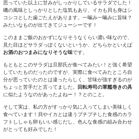
思っていた以上に甘みがしっかりしているサラダでした！
磯の風味としっかりとした塩気もあり、イカも貝も身はシ
コシコとした歯ごたえがあります。一噛み一噛みに旨味？
みたいなものが出てきてジューシーです！
このままご飯のおかずになりそうなくらい濃い味なので、
見た目ほどサラダっぽくないというか、どちらかといえば
お酒のおつまみになりそうな味
です。
もともとこのサラダは旦那氏が食べてみたい！と強く希望
していたものだったのですが、実際に食べてみたところ自
分が思っていたのとは違ったらしく、甘味が強すぎるのが
ちょっと苦手だと言ってました。
回転寿司の軍艦巻きの具
に似たようなのがあったよねー！？とのこと。
そして実は、私の方がすっかり気に入ってしまい美味しく
食べています！貝やイカとは違うプチプチした食感のカラ
フトししゃも卵もいい感じだし、色んな食感の組み合わせ
がとっても好みでした！