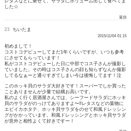
レタスなどに乗せて、サラダにボリューム出して食べてま
した☆
返信
23
ちいたま
2015/11/04 01:15
初めまして！
コストコデビューしてまだ1年くらいですが、いつも参考
にさせてもらっています！
私がコストコデビューした日に中部でコス子さんが撮影し
ていました。その時はコス子さんの顔も知らずなんか撮影
してるなぁーと通りすぎてしまい今は後悔してます！泣
このホッキ貝のサラダ大好きです！スーパーでしか買った
ことありませんが少量で結構お高いです。
私のよく行く居酒屋さんでは、シーフードサラダにホッキ
貝のサラダがのっけてありますよ〜‼︎レタスなどの葉物に
エビイカホタテ、ホッキ貝サラダをのせて和風ドレッシン
グがかかっています。和風ドレッシングとホッキ貝サラダ
が意外と相性よくて好きですー！