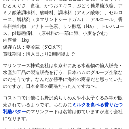
ひとえぐさ、食塩、かつおエキス、ぶどう糖果糖液糖、ア
ミノ酸液調味料、酸味料、調味料（アミノ酸等）、セルロ
ース、増粘剤（タマリンドシードガム）、アルコール、香
辛料抽出物、アナトー色素、リン酸塩（Na）、トレハロー
ス、pH調整剤、（原材料の一部に卵、小麦を含む）
内容量：1kg
保存方法：要冷蔵（5℃以下）
賞味期限：購入日より2週間後まで
マリンフーズ株式会社は東京都にある水産物の輸入販売・
水産加工品の製造販売を行う、日本ハムのグループ企業な
のだそうです。なんだか勝手に海外の商品だと思っていた
のですが、日本企業の商品だったんですね〜。
コストコでは他にも野沢菜ちりめんや小女子くるみ等が販
売されているようです。ちなみに
ミルクを食べる香りたつ
乳酪バター
のマリンフードは名前は似ていますが違う会社
になります。