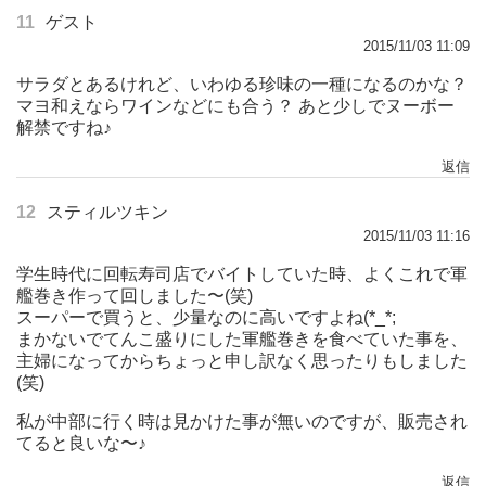
11
ゲスト
2015/11/03 11:09
サラダとあるけれど、いわゆる珍味の一種になるのかな？
マヨ和えならワインなどにも合う？ あと少しでヌーボー
解禁ですね♪
返信
12
スティルツキン
2015/11/03 11:16
学生時代に回転寿司店でバイトしていた時、よくこれで軍
艦巻き作って回しました〜(笑)
スーパーで買うと、少量なのに高いですよね(*_*;
まかないでてんこ盛りにした軍艦巻きを食べていた事を、
主婦になってからちょっと申し訳なく思ったりもしました
(笑)
私が中部に行く時は見かけた事が無いのですが、販売され
てると良いな〜♪
返信