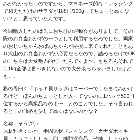
みがなかったものですから、マヨネーズ的なドレッシング
で和えただけのサラダが188円/100gってちょっと高くな
い？と、思っていたんです。
今回購入したのは先日おちびの運動会がありまして、その
際のお弁当おかずの一つとして利用するためでした。両家
のおじいちゃんおばあちゃんが応援に来てくれたこともあ
り沢山のお弁当おかずが必要だったので、詰めるだけでOK
のこちらは大変魅力的だったんですよ〜。もちろんそれで
も1kg全部は食べきれないので大分余っちゃいましたけど
も。。
私の母曰く「ホッキ貝サラダはスーパーでもたまにみかけ
るけど、ほんのちょっとしか入ってないのに1パック500円
位するから高級品なのよ〜」とのことでした。そう言われ
るとこの価格も決して高くはないのかな？
名称：そうざい
原材料名：いか、半固体状ドレッシング、カナダホッキ
貝、カラフトししゃも卵、糖類混合品、砂糖、しょうゆ、