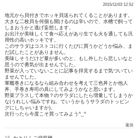
2015/11/03 12:52
地元から貝付きでホッキ貝送られてくることがあります。
大きな二枚貝を何個も開けるのは辛いので、水槽で飼って
しまおうかと逃げ妄想します。
お出汁が美味しくて食べ応えがあり生でも火を通しても汎
用性の高いホッキです。
このサラダはコストコに行くたびに買うかどうか悩み、ま
だ試したことがありません。
美味しそうだけど量が多いのと、もし外したら悲しいなと
思うので勇気が出ませんでした。
野菜が入っていないことに記事を拝見するまで気づいてい
ませんでした。
軍艦巻きになるなら組み合わせを考えて三色丼とか他人
丼、手巻き寿司の具にしてみようかなと思います。
野菜プラスして本物？のサラダにしたら増量してしまうか
な(うれしい悩みですね。ていうかもうサラダのトッピン
グにしちゃいますか)。
次行ったら今度こそ買ってみよう^_^
返信
16
かとりんご@前橋