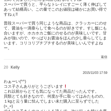
スーパーで買うと、平らなトレイにすごーく薄く伸ばして
あって結構高い。この量でこのお値段は確かにお買い得で
すねぇ!!
普段スーパーで買う同じような商品は、クラッカーにのせ
て、醤油を一滴垂らして食べるのが好きです。すし飯にも
合いますが、ホカホカご飯にのせるのが美味しいです。甘
みが強いので、やっぱりお醤油をほんの少し垂らしてしま
います。コリコリプチプチするのが美味しいんですよね
ー。
返信
20
Kelly
2015/11/03 17:59
わぁーい(^^)
コス子さんありがとうございます
これ以前からとても気になってた商品だったんです。
貝類とても好きなので、何度か手に取ってはみたものの、
１kgと云う量に怯んでしまい未だ購入に至らずでした
(>_<)