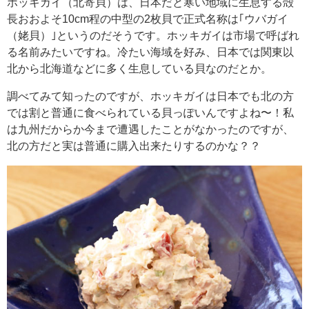
ホッキガイ（北寄貝）は、日本だと寒い地域に生息する殻
長おおよそ10cm程の中型の2枚貝で正式名称は｢ウバガイ
（姥貝）｣というのだそうです。ホッキガイは市場で呼ばれ
る名前みたいですね。冷たい海域を好み、日本では関東以
北から北海道などに多く生息している貝なのだとか。
調べてみて知ったのですが、ホッキガイは日本でも北の方
では割と普通に食べられている貝っぽいんですよね〜！私
は九州だからか今まで遭遇したことがなかったのですが、
北の方だと実は普通に購入出来たりするのかな？？