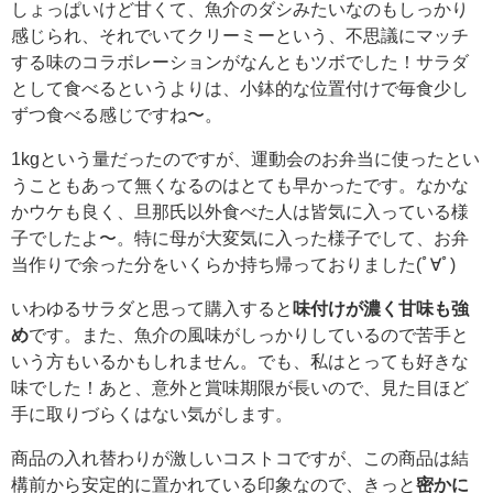
しょっぱいけど甘くて、魚介のダシみたいなのもしっかり
感じられ、それでいてクリーミーという、不思議にマッチ
する味のコラボレーションがなんともツボでした！サラダ
として食べるというよりは、小鉢的な位置付けで毎食少し
ずつ食べる感じですね〜。
1kgという量だったのですが、運動会のお弁当に使ったとい
うこともあって無くなるのはとても早かったです。なかな
かウケも良く、旦那氏以外食べた人は皆気に入っている様
子でしたよ〜。特に母が大変気に入った様子でして、お弁
当作りで余った分をいくらか持ち帰っておりました(ﾟ∀ﾟ)
いわゆるサラダと思って購入すると
味付けが濃く甘味も強
め
です。また、魚介の風味がしっかりしているので苦手と
いう方もいるかもしれません。でも、私はとっても好きな
味でした！あと、意外と賞味期限が長いので、見た目ほど
手に取りづらくはない気がします。
商品の入れ替わりが激しいコストコですが、この商品は結
構前から安定的に置かれている印象なので、きっと
密かに