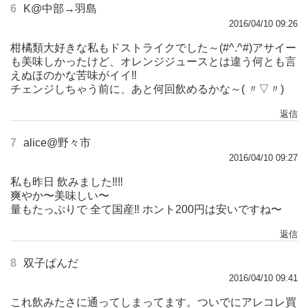
6
K@中部→羽島
2016/04/10 09:26
柑橘類大好きな私もドストライクでした～(#^.^#)アサイー
も美味しかったけど、オレンジジュースとは違う何とも言
えぬほのかな苦味がイイ‼
チェンジしちゃう前に、あと何回飲めるかな～( 〃▽〃)
返信
7
alice@野々市
2016/04/10 09:27
私も昨日 飲みました‼︎‼︎
爽やか〜美味しい〜
量もたっぷりで 全て国産‼︎ ホント200円は安いですね〜
返信
8
双子ぱんだ
2016/04/10 09:41
これ飲みたさに通ってしまってます。ついでにアレコレ買