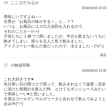
16
ここ ひたちなか
2016/04/10 13:03
美味しいですよね～♪
次男が『お風呂の味がする！』と…？？
いつも、お風呂にユズの入浴剤を入れるので、
それのことか～(>.<)
子供たちに１個づつ買いましたが、半分も飲まないうちに
飽きてしまい、残りを主人と私で飲みました。
アイスコーヒー飲んだ後だったので、冷えました～(^o^;)
返信
17
小牧@羽島
2016/04/10 13:05
これ大好きです♥
先日寒い日の閉コスで買って、飲みきれなくて放置→完全
に溶けた状態のを飲んだ時、とけてもポンジュースみたい
で美味しーい♥と思いました。
今度はゴールデンマルガリータと合わせて飲んでみようと
企み中(^-^)