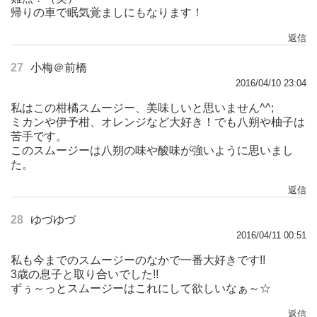
帰りの車で眠気覚ましにもなります！
返信
27
小梅＠前橋
2016/04/10 23:04
私はこの柑橘スムージー、美味しいと思いません^^;
ミカンや伊予柑、オレンジなど大好き！でも八朔や柚子は
苦手です。
このスムージーは八朔の味や酸味が強いように思いまし
た。
返信
28
ゆづゆづ
2016/04/11 00:51
私も今までのスムージーのなかで一番大好きです!!
3歳の息子と取り合いでした!!
ずぅ～っとスムージーはこれにして欲しいなぁ～☆
返信