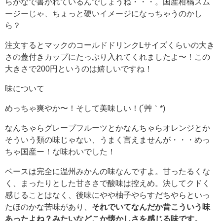
らがなで書かれているんでしょうね・・・。国産柑橘スム
ージーじゃ、ちょっと硬いイメージになっちゃうのかし
ら？
注文するとマックのコールドドリンクLサイズくらいの大き
さの蓋付きカップにたっぷり入れてくれましたよ〜！この
大きさで200円というのは嬉しいですね！
味について
めっちゃ爽やか〜！そして美味しい！(´艸｀*)
なんちゃらグレープフルーツとかなんちゃらオレンジとか
そういう類の味じゃない、うまく言えませんが・・・めっ
ちゃ国産ー！な味わいでした！
ベースは完全に温州みかんの味なんですよ。甘ったるくな
く、まったりとした甘ささで酸味は控えめ。決してクドく
感じることはなく、後味にやや柚子やらすだちやらといっ
たほのかな苦味があり、
それでいてなんだか昔こういう味
あったよね？みたいなどこか懐かしさを感じる味です。