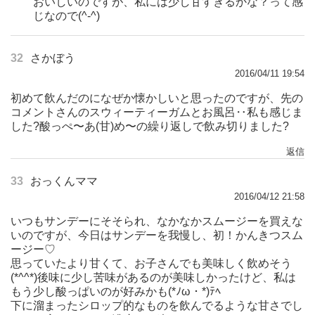
おいしいのですが、私には少し甘すぎるかな？って感
じなので(^-^)
32
さかぼう
2016/04/11 19:54
初めて飲んだのになぜか懐かしいと思ったのですが、先の
コメントさんのスウィーティーガムとお風呂‥私も感じま
した?酸っぺ〜あ(甘)め〜の繰り返しで飲み切りました?
返信
33
おっくんママ
2016/04/12 21:58
いつもサンデーにそそられ、なかなかスムージーを買えな
いのですが、今日はサンデーを我慢し、初！かんきつスム
ージー♡
思っていたより甘くて、お子さんでも美味しく飲めそう
(*^^*)後味に少し苦味があるのが美味しかったけど、私は
もう少し酸っぱいのが好みかも(*ﾉω・*)ﾃﾍ
下に溜まったシロップ的なものを飲んでるような甘さでし