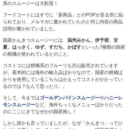
系のスムージーは大歓迎！
フードコートにはすでに「新商品」とのPOPが至る所に貼
られており、メルマガに書かれていたのと同じ内容の商品
説明が書かれていました。
国産かんきつスムージーには、
温州みかん、伊予柑、甘
夏、はっさく、ゆず、すだち、かぼす
といった7種類の国産
の柑橘が使われているとのこと。
コストコには柑橘系のフルーツも沢山販売されています
が、基本的には海外の輸入品ばかりなので、国産の柑橘ば
かりを使用しているこちらはかえってコストがかかってい
るのでは？なんて思ったり。。
そして、今までは
ゴールデンパインスムージー
や
ハニーレ
モンスムージー
など、海外ちっくなメニューばかりだった
のにここにきてなぜかの国産推し！
しかし誰かも言っていましたが、なぜ「かんきつ」ってひ