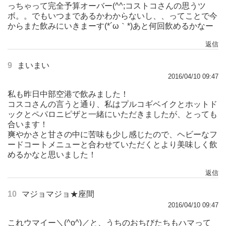
っちゃって完全予算オーバー(^^;コストコさんの思うツ
ボ。。でもいつまであるかわからないし、、ってことで今
からまた飲みにいきまーす(*´ω｀*)あと何回飲めるかなー
返信
9
まいまい
2016/04/10 09:47
私も昨日中部空港で飲みました！
コスコさんの言うと通り、私はプルコギベイクとホットド
ックとペパロニピザと一緒にいただきましたが、とっても
合います！
爽やかさと甘さの中に苦味も少し感じたので、ヘビーなフ
ードコートメニューと合わせていただくとより美味しく飲
めるかなと思いました！
返信
10
マジョマジョ★座間
2016/04/10 09:47
これウマイー＼(^o^)／と、うちのおちびたちもハマって