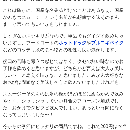
これは確かに、国産を名乗るだけのことはあるなぁ。国産
かんきつスムージーという名前から想像する味そのまん
ま！と言ってもいいかもしれません。
甘すぎないスッキリ系なので、単品でもグイグイ飲めちゃ
いますし、フードコートの
ホットドッグ
や
プルコギベイク
などのコッテリ系の食べ物との相性も良い気がします。
後口の苦味も際立つ感じではなく、クセの無い味なのでお
子様も飲めると思いますが、どちらかと言えば大人が美味
しい〜！と思える味かな、と思いました。みかん大好きな
おちびは問題なく美味しそうに飲んでいましたけれども。
スムージーそのものは氷の粒がほどほどに柔らかめで飲み
やすく、シャリシャリでいい具合のフローズン加減でし
た。おかげでグビグビ飲んでしまい、あっという間になく
なってしまいました〜！
今からの季節にピッタリの商品ですね。これで200円は本当