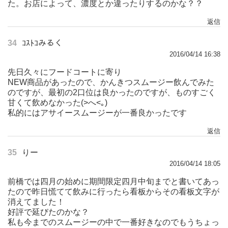
た。お店によって、濃度とか違ったりするのかな？？
返信
34
ｺｽﾄｺみるく
2016/04/14 16:38
先日久々にフードコートに寄り
NEW商品があったので、かんきつスムージー飲んでみた
のですが、最初の2口位は良かったのですが、ものすごく
甘くて飲めなかった(>へ<｡)
私的にはアサイースムージーが一番良かったです
返信
35
りー
2016/04/14 18:05
前橋では四月の始めに期間限定四月中旬までと書いてあっ
たので昨日慌てて飲みに行ったら看板からその看板文字が
消えてました！
好評で延びたのかな？
私も今までのスムージーの中で一番好きなのでもうちょっ