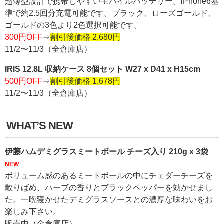
超薄型設計で携帯しやすいモバイルバッテリー。iPhone6基
準で約2.5回分充電可能です。ブラック、ローズゴールド、
ゴールドの3色より2色選択可能です。
300円OFF
⇒
割引後価格 2,680円
11/2〜11/3（全倉庫店）
IRIS 12.8L 収納ケース 8個セット W27 x D41 x H15cm
500円OFF
⇒
割引後価格 1,678円
11/2〜11/3（全倉庫店）
WHAT’S NEW
伊藤ハムデミグラスミートボール チーズ入り 210g x 3袋
NEW
ボリューム感のあるミートボールの中にチェダーチーズを
散りばめ、ハーブの香りとブラックペッパーを効かせまし
た。一晩寝かせたデミグラスソースとの濃厚な味わいをお
楽しみ下さい。
販売中（全倉庫店）