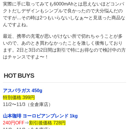
実際に手に取ってみても6000mAhとは思えないほどコンパ
クトだしデザインもシンプルで良かったので大分悩んだの
ですが…その時は2つもいらないしなぁ〜と見送った商品な
んですよね。
最近、携帯の充電が思いがけない所で切れちゃうことが多
いので、あのとき買わなかったことを激しく後悔しており
ます。2日と3日の2日間は割引で特にお得なので検討中の方
はチャンスですよ〜！
HOT BUYS
アスパラガス 450g
特別価格 399円
11/2〜11/3（全倉庫店）
山本珈琲 ヨーロピアンブレンド 1kg
240円OFF
⇒
割引後価格 728円