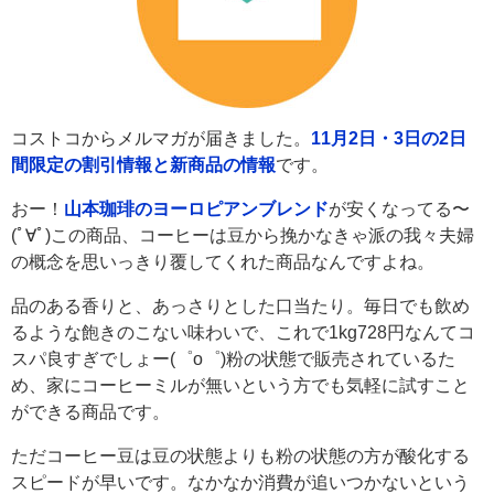
コストコからメルマガが届きました。
11月2日・3日の2日
間限定の割引情報と新商品の情報
です。
おー！
山本珈琲のヨーロピアンブレンド
が安くなってる〜
(ﾟ∀ﾟ)この商品、コーヒーは豆から挽かなきゃ派の我々夫婦
の概念を思いっきり覆してくれた商品なんですよね。
品のある香りと、あっさりとした口当たり。毎日でも飲め
るような飽きのこない味わいで、これで1kg728円なんてコ
スパ良すぎでしょー(゜o゜)粉の状態で販売されているた
め、家にコーヒーミルが無いという方でも気軽に試すこと
ができる商品です。
ただコーヒー豆は豆の状態よりも粉の状態の方が酸化する
スピードが早いです。なかなか消費が追いつかないという