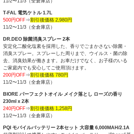
11/2〜11/3（全倉庫店）
T-FAL 電気ケトル 1.7L
500円OFF
⇒
割引後価格 2,980円
11/2〜11/3（全倉庫店）
DR.DEO 除菌消臭スプレー 2本
安定化二酸化塩素を採用した、香りでごまかさない除菌・
消臭スプレー。スプレーした周りまで、ウイルス・菌の除
去、消臭効果が働きます。お車だけでなく、お子様のいる
ご家庭内でも安心してご使用頂けます。
200円OFF
⇒
割引後価格 780円
11/2〜11/3（全倉庫店）
BIORE パーフェクトオイル メイク落とし ローズの香り
230ml x 2本
240円OFF
⇒
割引後価格 1,258円
11/2〜11/3（全倉庫店）
PQI モバイルバッテリー 2本セット 大容量 6,000MAH/2.1A