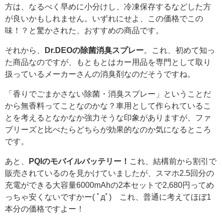
方は、なるべく早めに小分けし、冷凍保存するなどした方
が良いかもしれません。いずれにせよ、この価格でこの
味！？と驚かされた、おすすめの商品です。
それから、
Dr.DEOの除菌消臭スプレー
。これ、初めて知っ
た商品なのですが、もともとはカー用品を専門として取り
扱っているメーカーさんの消臭剤なのだそうですね。
「香りでごまかさない除菌・消臭スプレー」ということだ
から無香料ってことなのかな？車用として作られているこ
とを考えるとなかなか強力そうな印象がありますが、ファ
ブリーズと比べたらどちらが効果的なのか気になるところ
です。
あと、
PQIのモバイルバッテリー！
これ、結構前から割引で
販売されているのを見かけていましたが、スマホ2.5回分の
充電ができる大容量6000mAhの2本セットで2,680円ってめ
っちゃ安くないですかー( ﾟдﾟ) これ、普通に考えてほぼ1
本分の価格ですよー！