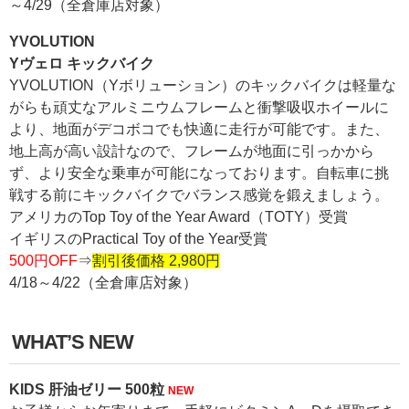
～4/29（全倉庫店対象）
YVOLUTION
Yヴェロ キックバイク
YVOLUTION（Yボリューション）のキックバイクは軽量な
がらも頑丈なアルミニウムフレームと衝撃吸収ホイールに
より、地面がデコボコでも快適に走行が可能です。また、
地上高が高い設計なので、フレームが地面に引っかから
ず、より安全な乗車が可能になっております。自転車に挑
戦する前にキックバイクでバランス感覚を鍛えましょう。
アメリカのTop Toy of the Year Award（TOTY）受賞
イギリスのPractical Toy of the Year受賞
500円OFF
⇒
割引後価格 2,980円
4/18～4/22（全倉庫店対象）
WHAT’S NEW
KIDS 肝油ゼリー 500粒
NEW