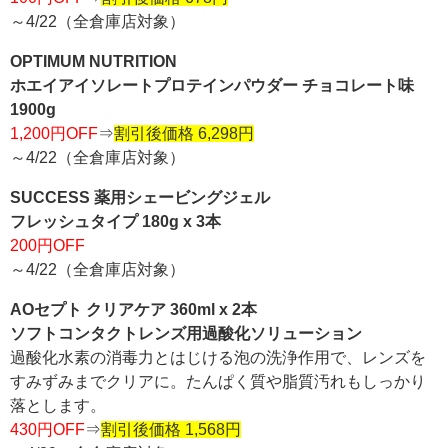
～4/22（全倉庫店対象）
OPTIMUM NUTRITION
ホエイアイソレートプロテインパウダー チョコレート味
1900g
1,200円OFF
⇒
割引後価格 6,298円
～4/22（全倉庫店対象）
SUCCESS 薬用シェービングジェル
フレッシュタイプ 180g x 3本
200円OFF
～4/22（全倉庫店対象）
AOセプト クリアケア 360ml x 2本
ソフトコンタクトレンズ用過酸化ソリューション
過酸化水素の消毒力とはじける泡の洗浄作用で、レンズを
すみずみまでクリアに。たんぱく質や脂質汚れもしっかり
落とします。
430円OFF
⇒
割引後価格 1,568円