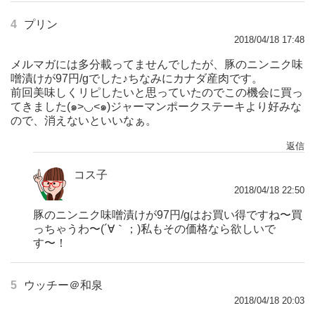
4
プリン
2018/04/18 17:48
メルマガには多分載ってませんでしたが、豚のニンニク味
噌漬けが97円/gでした♪ちなみにカナダ産肉です。
前回美味しくリピしたいと思っていたのでこの機会に買っ
てきました(๑>◡<๑)ジャーマンポークステーキより好みな
ので、消えないといいなぁ。
返信
コス子
2018/04/18 22:50
豚のニンニク味噌漬けが97円/gはお買い得ですね〜買
っちゃうわ〜(´∀｀；)私もその価格なら欲しいで
す〜！
5
ウッチー＠和泉
2018/04/18 20:03