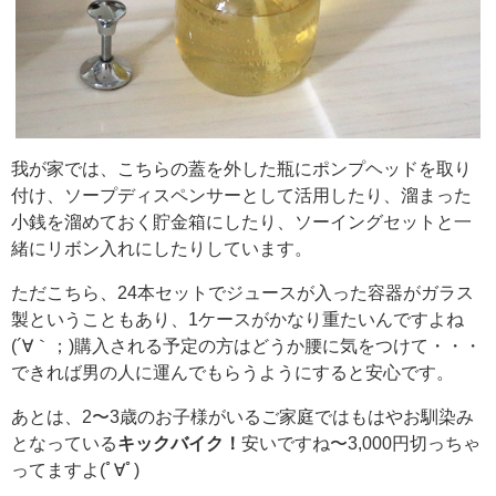
我が家では、こちらの蓋を外した瓶にポンプヘッドを取り
付け、ソープディスペンサーとして活用したり、溜まった
小銭を溜めておく貯金箱にしたり、ソーイングセットと一
緒にリボン入れにしたりしています。
ただこちら、24本セットでジュースが入った容器がガラス
製ということもあり、1ケースがかなり重たいんですよね
(´∀｀；)購入される予定の方はどうか腰に気をつけて・・・
できれば男の人に運んでもらうようにすると安心です。
あとは、2〜3歳のお子様がいるご家庭ではもはやお馴染み
となっている
キックバイク！
安いですね〜3,000円切っちゃ
ってますよ(ﾟ∀ﾟ)