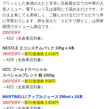
プリッとした食感のエビと甘辛い豆板醤仕立ての中華の人
気メニュー。電子レンジ又は湯煎にて温めるだけです。そ
のまま食しても美味しく、ご飯にかけるだけでエビチリ丼
に早変わりします。卵を加えた「エビチリ卵とじ」は簡単
調理でボリューム満点です。
200円OFF
～4/22（全倉庫店対象）
NESTLE エコシステムパック 105g x 4本
380円OFF
⇒
割引後価格 2,418円
～4/29（全倉庫店対象）
UCC ゴールドスペシャル
スペシャルブレンド 粉 1000g
240円OFF
⇒
割引後価格 958円
～4/22（全倉庫店対象）
MARTINELLI アップルジュース 296ml x 24本
300円OFF
⇒
割引後価格 2,658円
～4/22（全倉庫店対象）