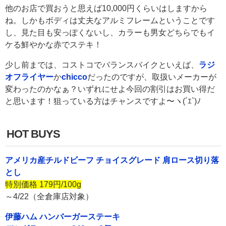
他のお店で買おうと思えば10,000円くらいはしますから
ね。しかもボディは丈夫なアルミフレームということです
し、見た目も安っぽくないし、カラーも男女どちらでもイ
ケる鮮やかな赤でステキ！
少し前までは、コストコでバランスバイクといえば、
ラジ
オフライヤー
か
chicco
だったのですが、取扱いメーカーが
変わったのかなぁ？いずれにせよ今回の割引はお買い得だ
と思います！狙っている方はチャンスですよ〜ヽ(´ｴ`)ﾉ
HOT BUYS
アメリカ産チルドビーフ チョイスグレード 肩ロース切り落
とし
特別価格 179円/100g
～4/22（全倉庫店対象）
伊藤ハム ハンバーガーステーキ