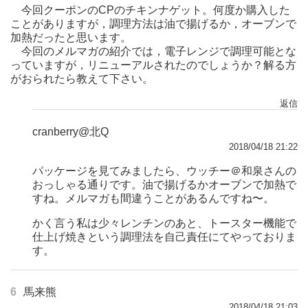
今回クーポンのCPのチキンナゲット。何度か購入した
ことがありますが，調理方法は油で揚げるか，オーブンで
加熱だったと思います。
今回のメルマガの紹介では，電子レンジで調理可能とな
っていますが，リニューアルされたのでしょうか？解る方
がおられたら教えて下さい。
返信
cranberry@北Q
2018/04/18 21:22
パッケージを見てみましたら、ウッチー＠和泉さんの
おっしゃる通りです。油で揚げるかオーブンで加熱で
すね。メルマガも間違うことがあるんですね〜。
かく言う私は少々レンチンのあと、トースター機能で
仕上げ焼きという調理法を自己責任にてやっておりま
す。
6
馬来熊
2018/04/18 21:03