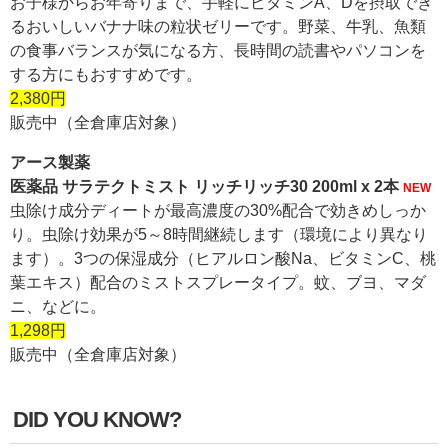
お子様からお年寄りまで、手軽にビタミンA、Dを摂取でき
るおいしいバナナ味の粒状ゼリーです。野菜、牛乳、魚類
の食事バランスが気になる方、長時間の読書やパソコンを
する方にもおすすめです。
2,380円
販売中（全倉庫店対象）
アース製薬
医薬品 サラテクトミスト リッチリッチ30 200ml x 2本
NEW
虫除け成分ディートが最高濃度の30%配合で効きめしっか
り。虫除け効果が5～8時間継続します（環境により異なり
ます）。3つの保湿成分（ヒアルロン酸Na、ビタミンC、桃
葉エキス）配合のミストスプレータイプ。蚊、ブヨ、マダ
ニ、などに。
1,298円
販売中（全倉庫店対象）
DID YOU KNOW?