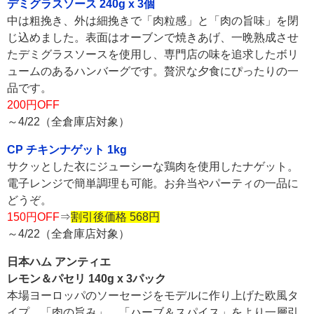
デミグラスソース 240g x 3個
中は粗挽き、外は細挽きで「肉粒感」と「肉の旨味」を閉
じ込めました。表面はオーブンで焼きあげ、一晩熟成させ
たデミグラスソースを使用し、専門店の味を追求したボリ
ュームのあるハンバーグです。贅沢な夕食にぴったりの一
品です。
200円OFF
～4/22（全倉庫店対象）
CP チキンナゲット 1kg
サクッとした衣にジューシーな鶏肉を使用したナゲット。
電子レンジで簡単調理も可能。お弁当やパーティの一品に
どうぞ。
150円OFF
⇒
割引後価格 568円
～4/22（全倉庫店対象）
日本ハム アンティエ
レモン＆パセリ 140g x 3パック
本場ヨーロッパのソーセージをモデルに作り上げた欧風タ
イプ。「肉の旨み」、「ハーブ＆スパイス」をより一層引