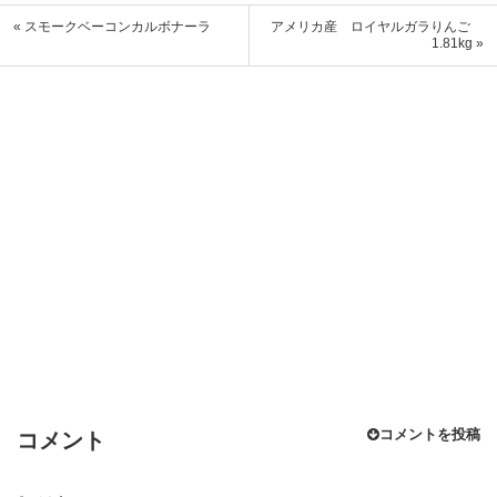
« スモークベーコンカルボナーラ
アメリカ産 ロイヤルガラりんご
1.81kg »
コメントを投稿
コメント