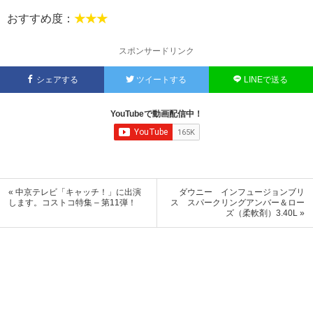
おすすめ度：
★★★
スポンサードリンク
シェアする
ツイートする
LINEで送る
YouTubeで動画配信中！
« 中京テレビ「キャッチ！」に出演
ダウニー インフュージョンブリ
します。コストコ特集 – 第11弾！
ス スパークリングアンバー＆ロー
ズ（柔軟剤）3.40L »