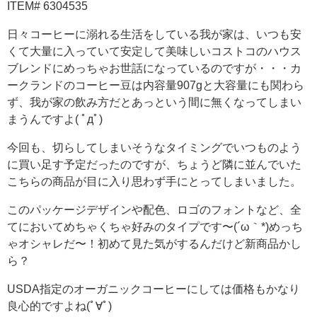
ITEM# 6304535
日々コーヒーに溺れる生活をしている我が家は、いつも安
くて大量に入っていて安定して美味しいコストコのハウス
ブレンドにめっちゃお世話になっているのですが・・・カ
ークランドのコーヒー豆は内容量907gと大容量にも関わら
ず、我が家の飲み方だとあっという間に無くなってしまい
まうんですよ( ﾟдﾟ)
今回も、切らしてしまいそうなタイミングでいつものよう
に買い足す予定だったのですが、ちょうど隣に並んでいた
こちらの商品が目に入り思わず手にとってしまいました。
このパッケージデザインや配色、ロゴのフォントなど、全
てにおいてめちゃくちゃ好みのタイプです〜(´ω｀*)めっち
ゃオシャレだ〜！初めて見た気がするんだけど新商品かし
ら？
USDA指定のオーガニックコーヒーにしては価格もかなり
良心的ですよね(ﾟ∀ﾟ)