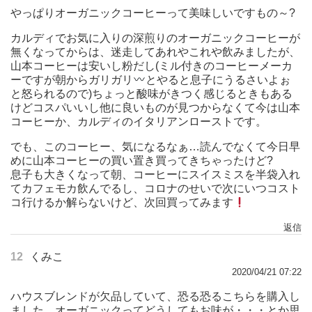
やっぱりオーガニックコーヒーって美味しいですもの～?
カルディでお気に入りの深煎りのオーガニックコーヒーが
無くなってからは、迷走してあれやこれや飲みましたが、
山本コーヒーは安いし粉だし(ミル付きのコーヒーメーカ
ーですが朝からガリガリ
とやると息子にうるさいよぉ
と怒られるので)ちょっと酸味がきつく感じるときもある
けどコスパいいし他に良いものが見つからなくて今は山本
コーヒーか、カルディのイタリアンローストです。
でも、このコーヒー、気になるなぁ…読んでなくて今日早
めに山本コーヒーの買い置き買ってきちゃったけど?
息子も大きくなって朝、コーヒーにスイスミスを半袋入れ
てカフェモカ飲んでるし、コロナのせいで次にいつコスト
コ行けるか解らないけど、次回買ってみます
返信
12
くみこ
2020/04/21 07:22
ハウスブレンドが欠品していて、恐る恐るこちらを購入し
ました。オーガニックってどうしてもお味が・・・とか思