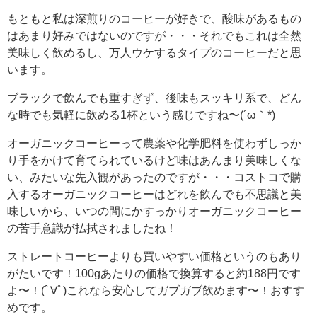
もともと私は深煎りのコーヒーが好きで、酸味があるもの
はあまり好みではないのですが・・・それでもこれは全然
美味しく飲めるし、万人ウケするタイプのコーヒーだと思
います。
ブラックで飲んでも重すぎず、後味もスッキリ系で、どん
な時でも気軽に飲める1杯という感じですね〜(´ω｀*)
オーガニックコーヒーって農薬や化学肥料を使わずしっか
り手をかけて育てられているけど味はあんまり美味しくな
い、みたいな先入観があったのですが・・・コストコで購
入するオーガニックコーヒーはどれを飲んでも不思議と美
味しいから、いつの間にかすっかりオーガニックコーヒー
の苦手意識が払拭されましたね！
ストレートコーヒーよりも買いやすい価格というのもあり
がたいです！100gあたりの価格で換算すると約188円です
よ〜！(ﾟ∀ﾟ)これなら安心してガブガブ飲めます〜！おすす
めです。