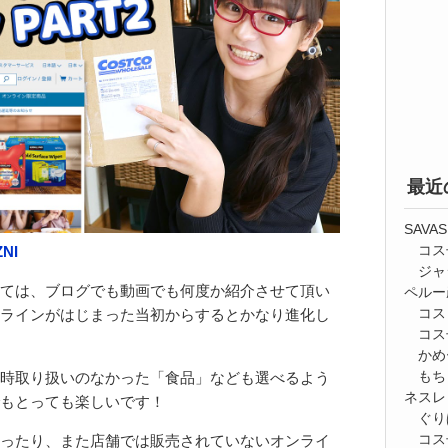
最近
SAV
コス
ZNI
ジャ
ては、ブログでも動画でも何度か紹介させて頂い
ペルー
コス
ラインがはじまった当初からするとかなり進化し
コス
かめ
もち
時取り扱いのなかった「食品」なども選べるよう
ネスレ
もとっても楽しいです！
ぐり
コス
ったり、また店舗では販売されていないオンライ