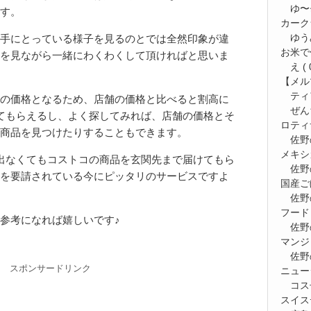
ゆ〜⭐
す。
カーク
ゆう
手にとっている様子を見るのとでは全然印象が違
お米で
を見ながら一緒にわくわくして頂ければと思いま
え
( 
【メルマ
ティ
の価格となるため、店舗の価格と比べると割高に
ぜん
てもらえるし、よく探してみれば、店舗の価格とそ
ロティ
商品を見つけたりすることもできます。
佐野
メキシ
出なくてもコストコの商品を玄関先まで届けてもら
佐野
を要請されている今にピッタリのサービスですよ
国産ご
佐野
フード
参考になれば嬉しいです♪
佐野
マンジ
佐野
スポンサードリンク
ニュー
コス
スイス