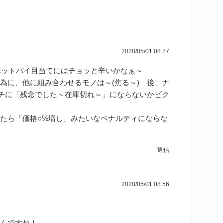
2020/05/01 08:27
、ホットバイ目当てにはチョッと辛いかなぁ～
為に、他に組み合わせるモノは～(焦る～) 後、ナ
ウチに「残念でした～在庫切れ～」にならないかビク
たら「価格○%増し」みたいなペナルティにならな
返信
2020/05/01 08:56
んですね！