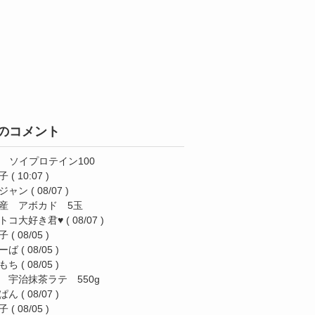
のコメント
AS ソイプロテイン100
子
( 10:07 )
ジャン
( 08/07 )
産 アボカド 5玉
トコ大好き君♥️
( 08/07 )
子
( 08/05 )
ーば
( 08/05 )
もち
( 08/05 )
 宇治抹茶ラテ 550g
ぱん
( 08/07 )
子
( 08/05 )