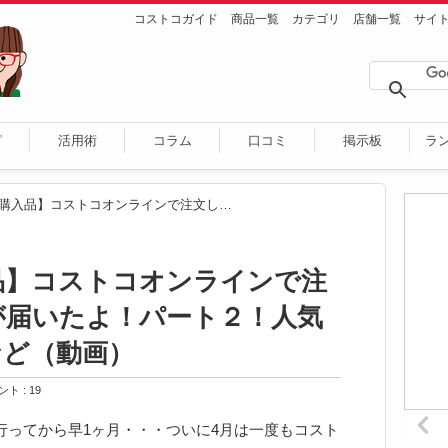
コストコガイド
商品一覧
カテゴリ
店舗一覧
サイ
ピ
活用術
コラム
口コミ
掲示板
ラ
【コストコ購入品】コストコオンラインで注文していた商品が届いたよ！パート２！人気商品や限定商品など（動画）
品】コストコオンラインで注
が届いたよ！パート２！人気
など（動画）
ト : 19
行ってから早1ヶ月・・・ついに4月は一度もコスト