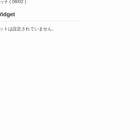
っ子
( 08/02 )
idget
ットは設定されていません。