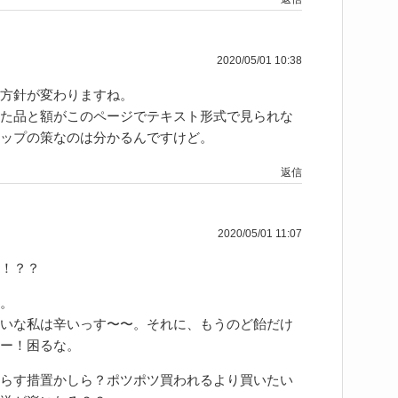
2020/05/01 10:38
方針が変わりますね。
た品と額がこのページでテキスト形式で見られな
ップの策なのは分かるんですけど。
返信
2020/05/01 11:07
！？？
。
YS狙いな私は辛いっす〜〜。それに、もうのど飴だけ
ー！困るな。
らす措置かしら？ポツポツ買われるより買いたい