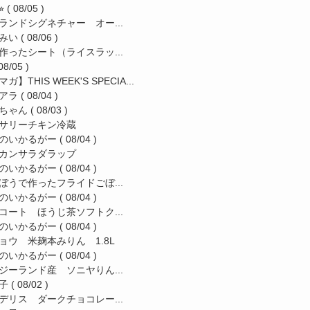
︎
( 08/05 )
ランドシグネチャー オー...
みい
( 08/06 )
作ったシート（ライスラッ...
08/05 )
ガ】THIS WEEK'S SPECIA...
アラ
( 08/04 )
ちゃん
( 08/03 )
サリーチキン冷蔵
のいかるがー
( 08/04 )
カンサラダラップ
のいかるがー
( 08/04 )
ぼうで作ったフライドごぼ...
のいかるがー
( 08/04 )
コート ほうじ茶ソフトク...
のいかるがー
( 08/04 )
ョウ 米麹本みりん 1.8L
のいかるがー
( 08/04 )
ジーランド産 ソニヤりん...
子
( 08/02 )
デリス ダークチョコレー...