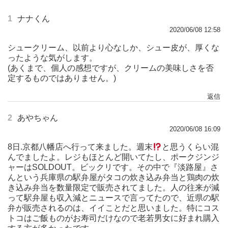
1
ナナくん
2020/06/08 12:58
シュークリーム、以前より心なしか、シュー皮が、厚くな
ったような気がします。
(あくまで、個人の感想ですが、クリームの美味しさを否
定するものではありません。)
返信
2
あやちゃん
2020/06/08 16:09
8日.京都八幡店へ行って来ました。週末
と思うくらい混
んでましたよ。レジもほとんど開いてたし、ポークジンジ
ャーはSOLDOUT。ビックリです。その中で『淡路屋』さ
んという兵庫県の駅弁屋がタコの炊き込み弁当と鶏肉の炊
き込み弁当を数量限定で販売されてました。人の往来が減
って駅弁屋も収入減とニュースで言ってたので、近県の駅
弁が販売されるのは、イイことだと思いました。特にコス
トコはご飯ものがお寿司だけなので老若男女に好まれ購入