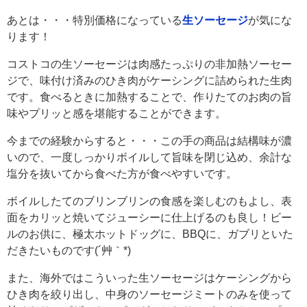
あとは・・・特別価格になっている
生ソーセージ
が気にな
ります！
コストコの生ソーセージは肉感たっぷりの非加熱ソーセー
ジで、味付け済みのひき肉がケーシングに詰められた生肉
です。食べるときに加熱することで、作りたてのお肉の旨
味やプリッと感を堪能することができます。
今までの経験からすると・・・この手の商品は結構味が濃
いので、一度しっかりボイルして旨味を閉じ込め、余計な
塩分を抜いてから食べた方が食べやすいです。
ボイルしたてのブリンブリンの食感を楽しむのもよし、表
面をカリッと焼いてジューシーに仕上げるのも良し！ビー
ルのお供に、極太ホットドッグに、BBQに、ガブリといた
だきたいものです(´艸｀*)
また、海外ではこういった生ソーセージはケーシングから
ひき肉を絞り出し、中身のソーセージミートのみを使って