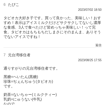
6
たぴこ
2023/07/02 18:50
タピオカ大好き子です。買って良かった、美味しい！おす
すめ！表示はアイスミルクだけどサクサクしてないし濃厚
な食感、3人で食べたけど皆めっちゃ美味しい！って完
食。タピオカはもちもちだしまさにそのまんま、ありそう
でないアイスですね！
返信
7
元台湾移住者
2023/08/25 17:55
通りすがりの元台湾移住者です。
黑糖=へいたん(黒糖)
珍珠=ぢぇんぢゅう(タピオカ)
です。
奶茶=ないちゃー(ミルクティー)
乳奶=にゅうない(牛乳)
なので、