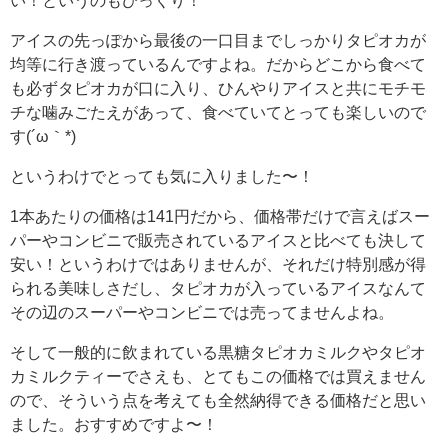
い！というのもびっくり！
アイスの先っぽから最後の一口目までしっかりタピオカが
均等に行き渡っているんですよね。だからどこから食べて
も必ずタピオカが口に入り、ひんやりアイスと共にモチモ
チな噛みごたえがあって、食べていてとっても楽しいので
す(´ω｀*)
というわけでとっても気に入りました〜！
1本あたりの価格は141円だから、価格帯だけで言えばスー
パーやコンビニで販売されているアイスと比べても決して
安い！というわけではありませんが、それだけ特別感が得
られる美味しさだし、タピオカが入っているアイスなんて
その辺のスーパーやコンビニでは売ってませんよね。
そして一般的に飲まれている黒糖タピオカミルクやタピオ
カミルクティーでさえも、とてもこの価格では買えません
ので、そういう点を考えても全然納得できる価格だと思い
ました。おすすめですよ〜！