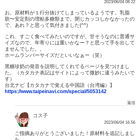
2023/06/04 08:22
お。原材料が１行分抜けてしまっているようです。乳脂
肪〜安定剤の増粘多糖類まで。閉じカッコしかなかったの
で、あれ？と思って気付きました(^^)
これ、すごく食べてみたいのですが、甘そうなのに普通サ
イズなので、年寄りには重いかなー？と思って手を出して
ませんでした。。
ホームランバーサイズだといいなぁー（笑）
黑糖珍奶の発音を説明してくれてるページを見つけまし
た。（カタカナ表記はサイトによって微妙に違うみたいで
す）
台北ナビ【カタカナで覚える中国語（台湾編）】
https://www.taipeinavi.com/special/5053142
返信
コス子
2023/06/04 16:56
ご指摘ありがとうございました！原材料を追記しまし
た。