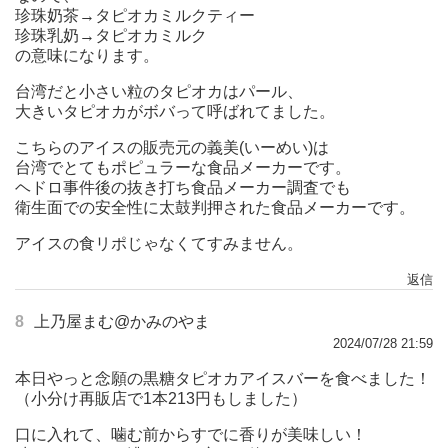
珍珠奶茶→タピオカミルクティー
珍珠乳奶→タピオカミルク
の意味になります。
台湾だと小さい粒のタピオカはパール、
大きいタピオカがボバって呼ばれてました。
こちらのアイスの販売元の義美(いーめい)は
台湾でとてもポピュラーな食品メーカーです。
ヘドロ事件後の抜き打ち食品メーカー調査でも
衛生面での安全性に太鼓判押された食品メーカーです。
アイスの食リポじゃなくてすみません。
返信
8
上乃屋まむ@かみのやま
2024/07/28 21:59
本日やっと念願の黒糖タピオカアイスバーを食べました！
（小分け再販店で1本213円もしました）
口に入れて、噛む前からすでに香りが美味しい！