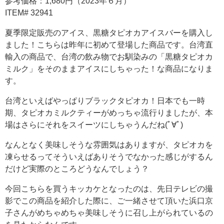
参考価格：1,680円（2023年６月）
ITEM# 32941
夏季限定販売のアイス、黒糖タピオカアイスバーを購入し
ました！こちらは昨年に初めて登場した商品です。台湾直
輸入の商品で、台湾の飲み物でお馴染みの「黒糖タピオカ
ミルク」をそのままアイスにしちゃった！な商品になりま
す。
台湾といえばやっぱりブラックタピオカ！日本でも一時
期、タピオカミルクティーがめっちゃ流行りましたが、本
場はさらにそれをスイーツにしちゃうんだね(ﾟ∀ﾟ)
なんとなく美味しそうな雰囲気はありますが、タピオカを
凍らせるってそういえばありそうでなかった感じがするん
だけど実際のところどうなんでしょう？
今回こちらを買うキッカケとなったのは、先日テレビの撮
影でこの商品を紹介した際に、ご一緒させて頂いた浜口京
子さんがめちゃめちゃ美味しそうに召し上がられているの