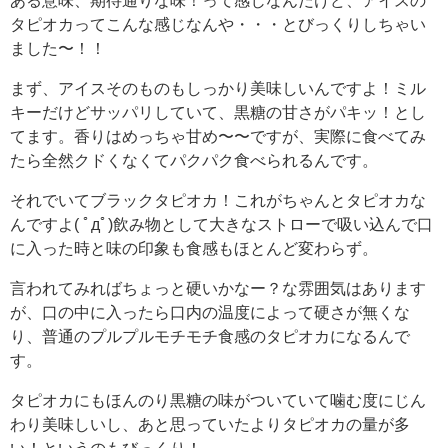
ある意味、期待通りな味！って感じなんだけど、アイスの
タピオカってこんな感じなんや・・・とびっくりしちゃい
ました〜！！
まず、アイスそのものもしっかり美味しいんですよ！ミル
キーだけどサッパリしていて、黒糖の甘さがパキッ！とし
てます。香りはめっちゃ甘め〜〜ですが、実際に食べてみ
たら全然クドくなくてパクパク食べられるんです。
それでいてブラックタピオカ！これがちゃんとタピオカな
んですよ( ﾟдﾟ)飲み物として大きなストローで吸い込んで口
に入った時と味の印象も食感もほとんど変わらず。
言われてみればちょっと硬いかなー？な雰囲気はあります
が、口の中に入ったら口内の温度によって硬さが無くな
り、普通のプルプルモチモチ食感のタピオカになるんで
す。
タピオカにもほんのり黒糖の味がついていて噛む度にじん
わり美味しいし、あと思っていたよりタピオカの量が多