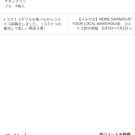
ナモンクラン
ブル 4個入
« コストコデリカを食べながらコス
【メルマガ】MORE SAVINGS AT
トコ談義をしました。（コストコの
YOUR LOCAL WAREHOUSE コス
復活して欲しい商品３選）
トコ割引情報 6月5日〜7月2日 »
コメントを投稿