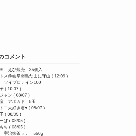
のコメント
画 えび焼売 35個入
トス@岐阜羽島たまに守山
( 12:09 )
AS ソイプロテイン100
子
( 10:07 )
ジャン
( 08/07 )
産 アボカド 5玉
トコ大好き君♥️
( 08/07 )
子
( 08/05 )
ーば
( 08/05 )
もち
( 08/05 )
 宇治抹茶ラテ 550g