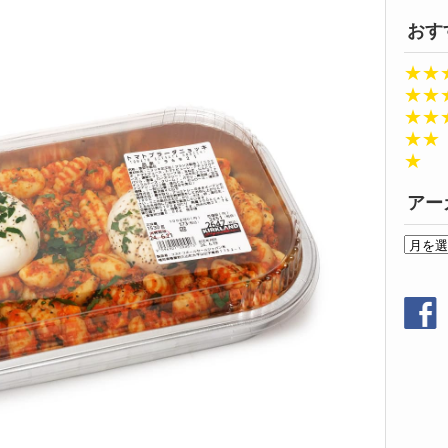
おす
★★
★★
★★
★★
★
アー
ア
ー
カ
イ
ブ