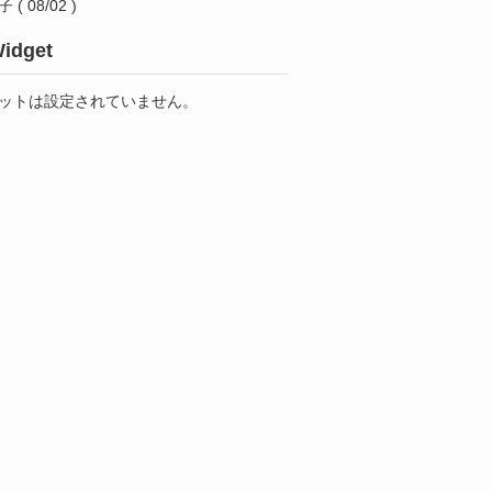
子
( 08/02 )
idget
ットは設定されていません。