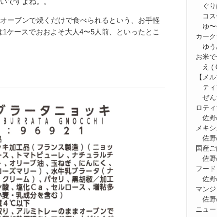
いですよね。。
ぐり
コス
オーブンで焼くだけで食べられるという、お手軽
ゆ〜⭐
量は1ケースでおおよそ大人4〜5人前、といったとこ
カーク
ゆう
お米で
え
( 
【メルマ
ティ
ぜん
ロティ
佐野
メキシ
佐野
国産ご
佐野
フード
佐野
マンジ
佐野
ニュー