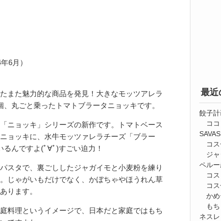
4年6月）
最近
たまた魅力的な商品を発見！大きなモッツアレラ
個、丸ごと乗ったトマトブラータニョッキです。
餃子計
ココ
「ニョッキ」シリーズの新作です。トマトベース
SAV
ニョッキに、水牛モッツァレラチーズ「ブラー
コス
るんですよ(ﾟ∀ﾟ)すごい迫力！
ジャ
ペルー
パスタで、裏ごししたジャガイモと小麦粉を練り
コス
。じゃがいもだけでなく、かぼちゃやほうれん草
コス
あります。
かめ
もち
庭料理というイメージで、日本だと家庭ではもち
ネスレ