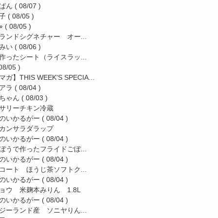
ぱん
( 08/07 )
子
( 08/05 )
︎
( 08/05 )
ランドシグネチャー オー...
みい
( 08/06 )
作ったシート（ライスラッ...
08/05 )
ガ】THIS WEEK'S SPECIA...
アラ
( 08/04 )
ちゃん
( 08/03 )
サリーチキン冷蔵
のいかるがー
( 08/04 )
カンサラダラップ
のいかるがー
( 08/04 )
ぼうで作ったフライドごぼ...
のいかるがー
( 08/04 )
コート ほうじ茶ソフトク...
のいかるがー
( 08/04 )
ョウ 米麹本みりん 1.8L
のいかるがー
( 08/04 )
ジーランド産 ソニヤりん...