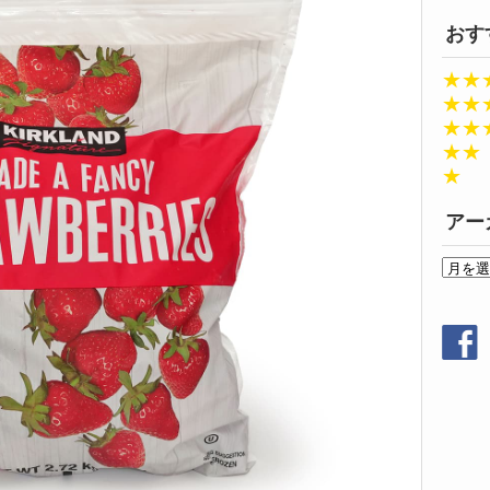
おす
★★
★★
★★
★★
★
アー
ア
ー
カ
イ
ブ