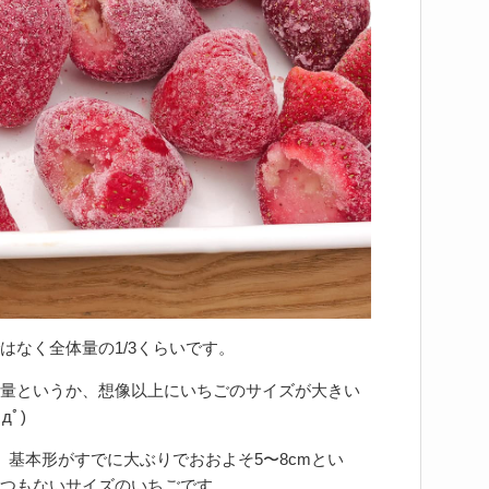
はなく全体量の1/3くらいです。
量というか、想像以上にいちごのサイズが大きい
ﾟ)
、基本形がすでに大ぶりでおおよそ5〜8cmとい
つもないサイズのいちごです。