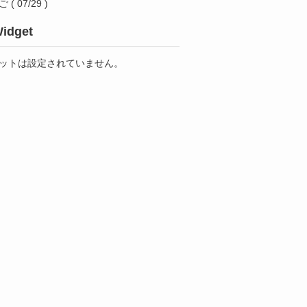
ご
( 07/29 )
idget
ットは設定されていません。