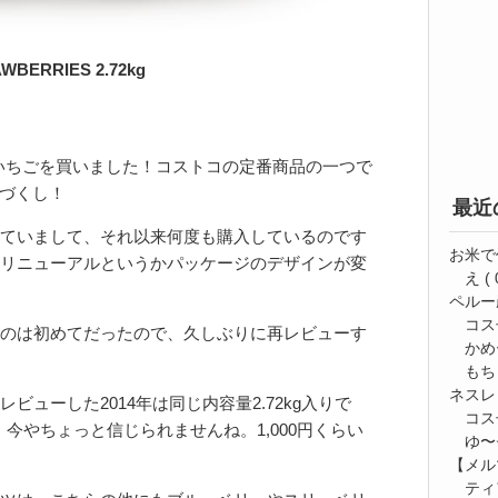
WBERRIES 2.72kg
）
いちごを買いました！コストコの定番商品の一つで
ごづくし！
最近
ていまして、それ以来何度も購入しているのです
お米で
リニューアルというかパッケージのデザインが変
え
( 
ペルー
コス
のは初めてだったので、久しぶりに再レビューす
かめ
もち
ネスレ
ビューした2014年は同じ内容量2.72kg入りで
コス
。今やちょっと信じられませんね。1,000円くらい
ゆ〜⭐
【メルマ
ティ