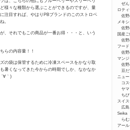
ツは、こちらの他にもブルーベリーやスリーベリ
ぜん
ど様々な種類から選ぶことができるのですが、量
ロティ
に注目すれば、やはりPBブランドのこのストロベ
佐野
ね。
メキシ
佐野
が、それでもこの商品が一番お得・・・と、いう
国産ご
佐野
フード
ちらの内容量！！
佐野
マンジ
ズの袋は保管するために冷凍スペースをかなり取
佐野
も暑くなってきた今からの時期でしか、なかなか
豆だ
´∀｀)
ニュー
コス
ヤマ
ちび
スイス
広島
Seik
らむ
アール