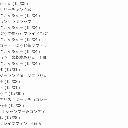
ちゃん
( 08/03 )
サリーチキン冷蔵
のいかるがー
( 08/04 )
カンサラダラップ
のいかるがー
( 08/04 )
ぼうで作ったフライドごぼ...
のいかるがー
( 08/04 )
コート ほうじ茶ソフトク...
のいかるがー
( 08/04 )
ョウ 米麹本みりん 1.8L
のいかるがー
( 08/04 )
す
( 07/31 )
ジーランド産 ソニヤりん...
子
( 08/02 )
ト
( 08/01 )
うさ
( 07/30 )
デリス ダークチョコレー...
っ子
( 08/02 )
a 全シャンプー＆コンディ...
ね
( 07/29 )
グレイマフィン 6個入