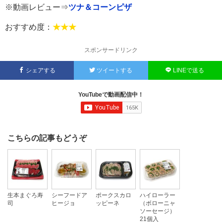
※動画レビュー⇒
ツナ＆コーンピザ
おすすめ度：
★★★
スポンサードリンク
シェアする
ツイートする
LINEで送る
YouTubeで動画配信中！
こちらの記事もどうぞ
生本まぐろ寿
シーフードア
ポークスカロ
ハイローラー
司
ヒージョ
ッピーネ
（ボローニャ
ソーセージ）
21個入