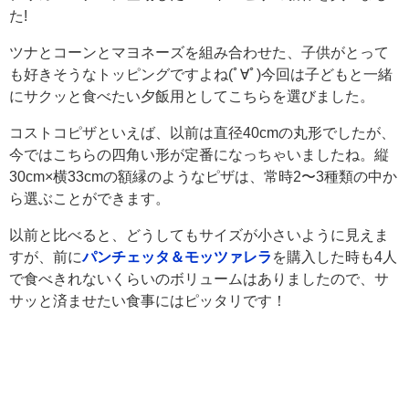
た!
ツナとコーンとマヨネーズを組み合わせた、子供がとって
も好きそうなトッピングですよね(ﾟ∀ﾟ)今回は子どもと一緒
にサクッと食べたい夕飯用としてこちらを選びました。
コストコピザといえば、以前は直径40cmの丸形でしたが、
今ではこちらの四角い形が定番になっちゃいましたね。縦
30cm×横33cmの額縁のようなピザは、常時2〜3種類の中か
ら選ぶことができます。
以前と比べると、どうしてもサイズが小さいように見えま
すが、前に
パンチェッタ＆モッツァレラ
を購入した時も4人
で食べきれないくらいのボリュームはありましたので、サ
サッと済ませたい食事にはピッタリです！