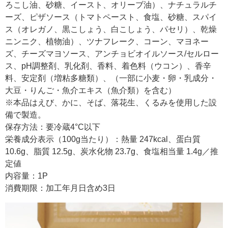
ろこし油、砂糖、イースト、オリーブ油）、ナチュラルチ
ーズ、ピザソース（トマトペースト、食塩、砂糖、スパイ
ス（オレガノ、黒こしょう、白こしょう、パセリ）、乾燥
ニンニク、植物油）、ツナフレーク、コーン、マヨネー
ズ、チーズマヨソース、アンチョビオイルソース/セルロー
ス、pH調整剤、乳化剤、香料、着色料（ウコン）、香辛
料、安定剤（増粘多糖類）、（一部に小麦・卵・乳成分・
大豆・りんご・魚介エキス（魚介類）を含む）
※本品はえび、かに、そば、落花生、くるみを使用した設
備で製造。
保存方法：要冷蔵4°C以下
栄養成分表示（100g当たり）：熱量 247kcal、蛋白質
10.6g、脂質 12.5g、炭水化物 23.7g、食塩相当量 1.4g／推
定値
内容量：1P
消費期限：加工年月日含め3日