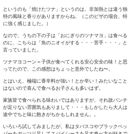
というのも「焼けたツナ」というのは、非加熱とは違う独
特の風味と香りがありますからね。（このピザの場合、特
に強く感じました。）
なので、うちの下の子は「おにぎりのツナマヨ」は食べる
のに、こちらは「魚のニオイがする・・・苦手・・・」と
言っていました。
ツナマヨコーン＝子供が食べてくれる安心安全の味！と思
ってたので、この感想はちょっと意外でしたね〜。
とはいえ、極端に香辛料が強い！とか辛い！みたいなこと
はないので喜んで食べるお子さんも多いはず。
家族皆で食べられる味わいではありますが、それ故パンチ
が足りない雰囲気もありまして・・・もしかしたら大人は
途中でちと味に飽きがちかもしれません。。
いろいろ試してみましたが、私はタバスコやブラックペッ
パーをガッツリ足してスパイシーさを足す食べ方が好きで