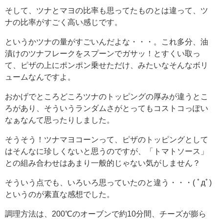
そして、ツナとマヨの比率も思ってたものとは違って、ツ
ナの比率がすごく高い感じです。
というかツナの量がすごいんだよな・・・。これ多分、油
漬けのツナフレークをスプーンでガサッ！とすくい取っ
て、ピザの上にポンポン乗せただけ、みたいなそんなボリ
ュームなんですよ。
おかげでところどころツナのトッピングの厚みが違うとこ
ろがあり、そういうランダムさがとってもコストコっぽい
なぁなんて思ったりしました。
そうそう！ツナマヨコーンって、ピザのトッピングとして
はそんなに珍しくないと思うのですが、「トマトソース」
との組み合わせはあまり一般的じゃない気がしません？
そういう点でも、いろいろ思っていたのと違う・・・( ﾟдﾟ)
というのが素直な感想でした。
調理方法は、200℃のオーブンで約10分間、チーズが膨ら