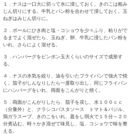
１．ナスは一口大に切って水に浸しておく。きのこは粗み
じん切りにする。牛乳とパン粉を合わせて浸しておく。玉
ねぎはみじん切りに。
２．ボールにひき肉と塩・コショウを少々ふり、粘りがで
るまでよく混ぜたら、玉ねぎ、卵、牛乳に浸したパン粉を
いれ、さらによく混ぜる。
３．ハンバーグをピンポン玉大くらいのサイズで成形す
る。
４．ナスの水気を絞り、油を引いたフライパンで強火で焼
く。茄子がしんなりしたら一度取り出し、同じフライパン
にハンバーグをいれ、両面をこんがりと焼く。
５．両面がこんがりしたら、茄子を戻し、水１００ｃｃ
（分量外）と、クラシコパスタソース トマト＆バジル、
鶏ガラスープ、きのこをいれ、蓋をし弱火で１５分～２０
分煮込む。時々かき混ぜて味見し、塩、コショウで味を整
える。