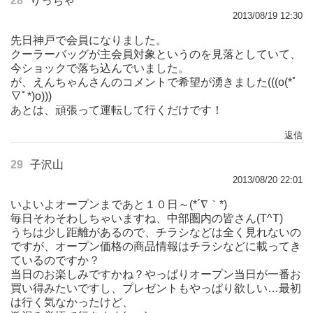
28
りっちゃ
2013/08/19 12:30
先日神戸で会員になりました。
クーラーバッグが主会員対象というのを見落としていて、
今ショックで落ち込んでいました。
が、えんちゃんさんのコメントで希望が湧きました(((o(*ﾟ
▽ﾟ*)o)))
あとは、頑張って運転して行くだけです！
返信
29
子沢山
2013/08/20 22:01
いよいよオープンまであと１０日～(*´∇｀*)
毎日そわそわしちゃいますね、中部圏内の皆さん(T^T)
うちは少し距離があるので、チラシなどは全く見れないの
ですが、オープン価格の商品情報はチラシなどに載ってき
ているのですか？
当日のお楽しみですかね？やっぱりオープン当日が一番お
買い得みたいですし、プレゼントもやっぱり欲しい…最初
は行く気なかったけど、