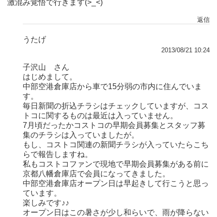
激混み覚悟で行きます(>_<)
返信
うたげ
2013/08/21 10:24
子沢山 さん
はじめまして。
中部空港倉庫店から車で15分弱の市内に住んでいま
す。
毎日新聞の折込チラシはチェックしていますが、コス
トコに関するものは最近は入っていません。
7月頃だったかコストコの早期会員募集とスタッフ募
集のチラシは入っていましたが。
もし、コストコ関連の新聞チラシが入っていたらこち
らで報告しますね。
私もコストコファンで現地で早期会員募集がある前に
京都八幡倉庫店で会員になってきました。
中部空港倉庫店オープン日は早起きして行こうと思っ
ています。
楽しみです♪♪
オープン日はこの暑さが少し和らいで、雨が降らない