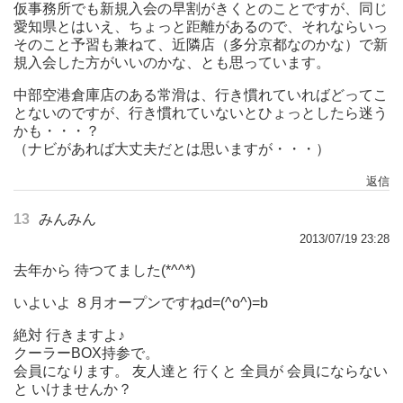
仮事務所でも新規入会の早割がきくとのことですが、同じ
愛知県とはいえ、ちょっと距離があるので、それならいっ
そのこと予習も兼ねて、近隣店（多分京都なのかな）で新
規入会した方がいいのかな、とも思っています。
中部空港倉庫店のある常滑は、行き慣れていればどってこ
とないのですが、行き慣れていないとひょっとしたら迷う
かも・・・？
（ナビがあれば大丈夫だとは思いますが・・・）
返信
13
みんみん
2013/07/19 23:28
去年から 待つてました(*^^*)
いよいよ ８月オープンですねd=(^o^)=b
絶対 行きますよ♪
クーラーBOX持参で。
会員になります。 友人達と 行くと 全員が 会員にならない
と いけませんか？