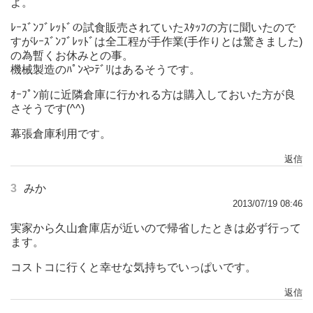
よ。
ﾚｰｽﾞﾝﾌﾞﾚｯﾄﾞの試食販売されていたｽﾀｯﾌの方に聞いたので
すがﾚｰｽﾞﾝﾌﾞﾚｯﾄﾞは全工程が手作業(手作りとは驚きました)
の為暫くお休みとの事。
機械製造のﾊﾟﾝやﾃﾞﾘはあるそうです。
ｵｰﾌﾟﾝ前に近隣倉庫に行かれる方は購入しておいた方が良
さそうです(^^)
幕張倉庫利用です。
返信
3
みか
2013/07/19 08:46
実家から久山倉庫店が近いので帰省したときは必ず行って
ます。
コストコに行くと幸せな気持ちでいっぱいです。
返信