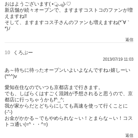
おはようございます( •ॢ◡-ॢ)-♡
新店舗が続々オープンで、ますますコストコのファンが増
えますね‼
そして、ますますコス子さんのファンも増えますね(*´∀｀
*)ﾉ
返信
10
くろぷー
2013/07/19 11:03
あ～待ちに待ったオープンいよいよなんですね♪嬉しーい
(*^^)v
愛知在住なのでいつも京都店まで行きます。
でも、しばらくはすごく混雑が予想されると思うので、京
都店に行っちゃうかもf^_^;
我が家からだとどちらにしても高速を使って行くことに
(-“-)
お金がかかる～でもやめられな～い！とまらな～い！コス
トコ通い(=^・・^=)
返信