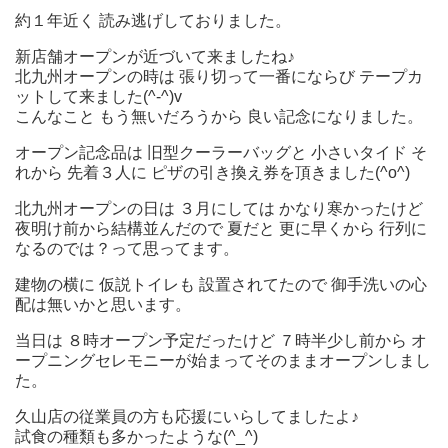
約１年近く 読み逃げしておりました。
新店舗オープンが近づいて来ましたね♪
北九州オープンの時は 張り切って一番にならび テープカ
ットして来ました(^-^)v
こんなこと もう無いだろうから 良い記念になりました。
オープン記念品は 旧型クーラーバッグと 小さいタイド そ
れから 先着３人に ピザの引き換え券を頂きました(^o^)
北九州オープンの日は ３月にしては かなり寒かったけど
夜明け前から結構並んだので 夏だと 更に早くから 行列に
なるのでは？って思ってます。
建物の横に 仮説トイレも 設置されてたので 御手洗いの心
配は無いかと思います。
当日は ８時オープン予定だったけど ７時半少し前から オ
ープニングセレモニーが始まってそのままオープンしまし
た。
久山店の従業員の方も応援にいらしてましたよ♪
試食の種類も多かったような(^_^)