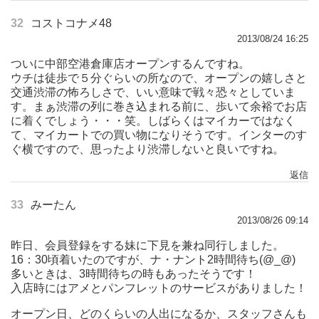
32
コストコナメ48
2013/08/24 16:25
ついに中部空港倉庫店オープンするんですね。
ウチは徒歩で５分ぐらいの所なので、オープンの嬉しさと
交通渋滞の怖ろしさで、いい意味で戦々恐々としていま
す。まぁ渋滞の列に巻き込まれる前に、歩いて余裕でお店
に着くでしょう・・・笑。しばらくはマイカーではなく
て、マイカートでの買い物になりそうです。インターのす
ぐ横ですので、思ったより渋滞しないと良いですね。
返信
33
みーたん
2013/08/26 09:14
昨日、会員登録をする妹に下見を兼ね同行しました。
16：30頃着いたのですが、ナ・ナント2時間待ち(@_@)
多いときは、3時間待ちの時もあったそうです！
入店時にはアメとパンフレットのサービスがありました！
オープン日、どのくらいの人出になるか、スタッフさんも