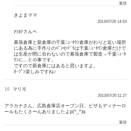
返信
きよまママ
2013/07/20 14:53
ｱﾗｶﾅさんへ
幕張倉庫と新倉庫の千葉ﾆｭｰﾀｳﾝ倉庫がわりと近い場所
にある為に手作りのﾊﾟﾝやﾃﾞﾘは千葉ﾆｭｰﾀｳﾝ倉庫だけで
は生産が間に合わないので幕張倉庫で製造→千葉ﾆｭｰﾀ
ｳﾝに…との事です。
ですので新倉庫にはあると思いますよ。
ｵｰﾌﾟﾝ楽しみですね♪
16
マリモ
2013/07/20 11:27
アラカナさん、広島倉庫店オープン日、ピザもディナーロ
ールもたくさ〜んありましたよp(^_^)q
返信