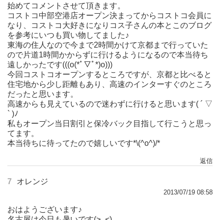
始めてコメントさせて頂きます。
コストコ中部空港店オープン決まってからコストコ会員に
なり、コストコ大好きになりコス子さんの本とこのブログ
を参考にいつも買い物してました♪
東海の住人なので今まで2時間かけて京都まで行っていた
ので片道1時間かからずに行けるようになるので本当待ち
遠しかったです(((o(*ﾟ▽ﾟ*)o)))
今回コストコオープンするところですが、京都と比べると
住宅地から少し距離もあり、高速のインターすぐのところ
だったと思います。
高速からも見えているので迷わずに行けると思います( ´ ▽
` )ﾉ
私もオープン当日割引と保冷バック目指して行こうと思っ
てます。
本当待ちに待ってたので嬉しいです*\(^o^)/*
返信
7
オレンジ
2013/07/19 08:58
おはようございます♪
名古屋は今日も暑いです(>_<)