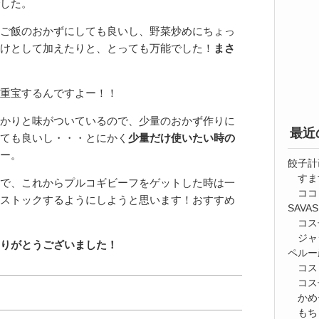
した。
ご飯のおかずにしても良いし、野菜炒めにちょっ
けとして加えたりと、とっても万能でした！
まさ
重宝するんですよー！！
かりと味がついているので、少量のおかず作りに
最近
ても良いし・・・とにかく
少量だけ使いたい時の
ー。
餃子計
すま
で、これからプルコギビーフをゲットした時は一
ココ
ストックするようにしようと思います！おすすめ
SAV
コス
ジャ
りがとうございました！
ペルー
コス
コス
かめ
もち