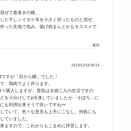
混ぜて春巻きの種、
した干しシイタケ等を小さく切ったものと混ぜ、
作った生地で包み、揚げ肉まんとかもオススメで
返信
2013/12/18 09:24
主婦ですが「目から鱗」でした！
で、鶏肉でよく作ります。
い時々購入しますが、普段は夫婦二人の生活ですの
どを小分けしてp冷凍していましたが「そぼろ」に
にも利用出来そうで良いですね〜
していて、色々な意見も上手にこなし、何処にも
していました。
来ますので、これからもこまめに拝見します。