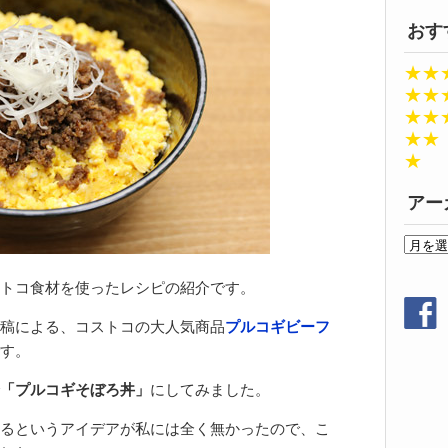
おす
★★
★★
★★
★★
★
アー
ア
ー
カ
トコ食材を使ったレシピの紹介です。
イ
稿による、コストコの大人気商品
プルコギビーフ
ブ
す。
「プルコギそぼろ丼」
にしてみました。
るというアイデアが私には全く無かったので、こ