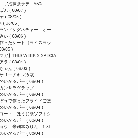
 宇治抹茶ラテ 550g
ぱん
( 08/07 )
子
( 08/05 )
︎
( 08/05 )
ランドシグネチャー オー...
みい
( 08/06 )
作ったシート（ライスラッ...
08/05 )
ガ】THIS WEEK'S SPECIA...
アラ
( 08/04 )
ちゃん
( 08/03 )
サリーチキン冷蔵
のいかるがー
( 08/04 )
カンサラダラップ
のいかるがー
( 08/04 )
ぼうで作ったフライドごぼ...
のいかるがー
( 08/04 )
コート ほうじ茶ソフトク...
のいかるがー
( 08/04 )
ョウ 米麹本みりん 1.8L
のいかるがー
( 08/04 )