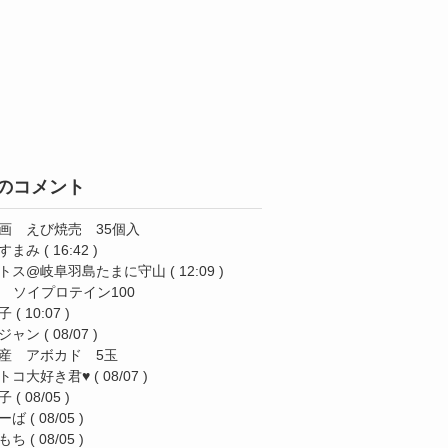
のコメント
画 えび焼売 35個入
すまみ
( 16:42 )
トス@岐阜羽島たまに守山
( 12:09 )
AS ソイプロテイン100
子
( 10:07 )
ジャン
( 08/07 )
産 アボカド 5玉
トコ大好き君♥️
( 08/07 )
子
( 08/05 )
ーば
( 08/05 )
もち
( 08/05 )