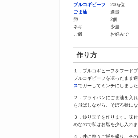
プルコギビーフ
200g位
ごま油
適量
卵 2個
ネギ 少量
ご飯 お好みで
作り方
１．プルコギビーフをフードプ
プルコギビーフを凍ったまま適
ス
でガーしてミンチにしました
２．フライパンにごま油を入れ
を飛ばしながら、そぼろ状にな
３．炒り玉子を作ります。味付
めなので私はお塩を少し入れま
４．丼に熱々ご飯を盛り、その