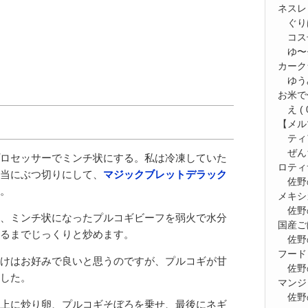
ネスレ
ぐり
コス
ゆ〜⭐
カーク
ゆう
お米で
え
( 
【メルマ
ティ
ぜん
ロセッサーでミンチ状にする。私は冷凍していた
ロティ
当にぶつ切りにして、
マジックブレットデラック
佐野
。
メキシ
佐野
、ミンチ状になったプルコギビーフを弱火で水分
国産ご
るまでじっくりと炒めます。
佐野
フード
けはお好みで良いと思うのですが、プルコギが甘
佐野
した。
マンジ
佐野
上に炒り卵、プルコギそぼろを乗せ、最後にネギ