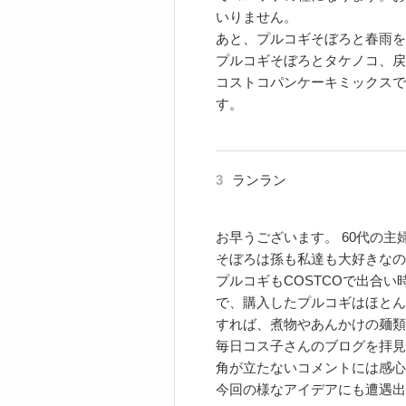
いりません。
あと、プルコギそぼろと春雨を
プルコギそぼろとタケノコ、戻
コストコパンケーキミックスで
す。
3
ランラン
お早うございます。 60代の
そぼろは孫も私達も大好きなの
プルコギもCOSTCOで出合
で、購入したプルコギはほとん
すれば、煮物やあんかけの麺類
毎日コス子さんのブログを拝見
角が立たないコメントには感心
今回の様なアイデアにも遭遇出