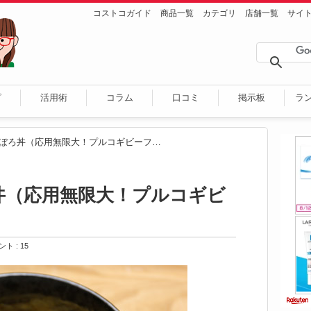
コストコガイド
商品一覧
カテゴリ
店舗一覧
サイ
ピ
活用術
コラム
口コミ
掲示板
ラ
プルコギそぼろ丼（応用無限大！プルコギビーフそぼろ）
丼（応用無限大！プルコギビ
ト : 15