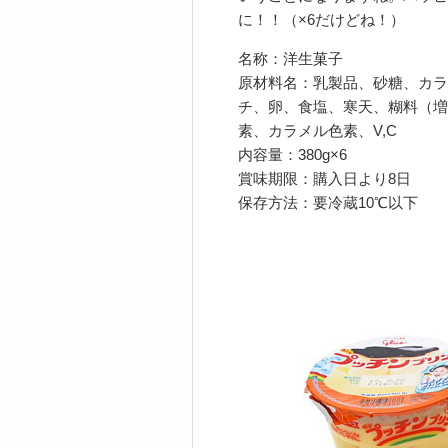
に！！（×6だけどね！）
名称：洋生菓子
原材料名：乳製品、砂糖、カラ
チ、卵、食塩、寒天、糊料（増
素、カラメル色素、V,C
内容量：380g×6
賞味期限：購入日より8日
保存方法：要冷蔵10℃以下