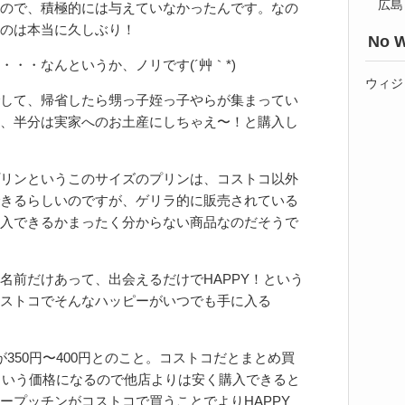
広島
ので、積極的には与えていなかったんです。なの
のは本当に久しぶり！
No W
・・なんというか、ノリです(´艸｀*)
ウィジ
して、帰省したら甥っ子姪っ子やらが集まってい
、半分は実家へのお土産にしちゃえ〜！と購入し
リンというこのサイズのプリンは、コストコ以外
きるらしいのですが、ゲリラ的に販売されている
入できるかまったく分からない商品なのだそうで
名前だけあって、出会えるだけでHAPPY！という
ストコでそんなハッピーがいつでも手に入る
350円〜400円とのこと。コストコだとまとめ買
円という価格になるので他店よりは安く購入できると
ープッチンがコストコで買うことでよりHAPPY