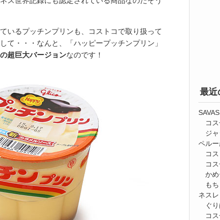
ネス世界記録にも認定されている商品なのだそう
ているプッチンプリンも、コストコで取り扱って
して・・・なんと、「ハッピープッチンプリン」
の超巨大バージョン
なのです！
最近
SAV
コス
ジャ
ペルー
コス
コス
かめ
もち
ネスレ
ぐり
コス