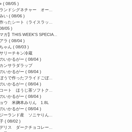
︎
( 08/05 )
ランドシグネチャー オー...
みい
( 08/06 )
作ったシート（ライスラッ...
08/05 )
ガ】THIS WEEK'S SPECIA...
アラ
( 08/04 )
ちゃん
( 08/03 )
サリーチキン冷蔵
のいかるがー
( 08/04 )
カンサラダラップ
のいかるがー
( 08/04 )
ぼうで作ったフライドごぼ...
のいかるがー
( 08/04 )
コート ほうじ茶ソフトク...
のいかるがー
( 08/04 )
ョウ 米麹本みりん 1.8L
のいかるがー
( 08/04 )
ジーランド産 ソニヤりん...
子
( 08/02 )
デリス ダークチョコレー...