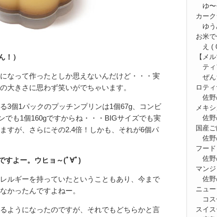
ゆ〜⭐
カーク
ゆう
お米で
え
( 
【メルマ
ーん！）
ティ
になって作ったとしか思えないんだけど・・・実
ぜん
ロティ
の大きさに思わず笑いがでちゃいます。
佐野
3個1パックのプッチンプリンは1個67g、コンビ
メキシ
佐野
ンでも1個160gですからね・・・BIGサイズでも実
国産ご
ますが、さらにその2.4倍！しかも、それが6個パ
佐野
フード
佐野
ですよー。ウヒョ～(ﾟ∀ﾟ)
マンジ
佐野
レルギーを持っていたということもあり、今まで
ニュー
なかったんですよねー。
コス
スイス
るようになったのですが、それでもどちらかと言