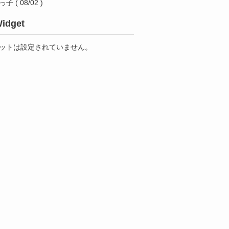
っ子
( 08/02 )
idget
ットは設定されていません。