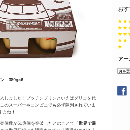
おす
★★
★★
★★
★★
★
アー
ア
ー
 380g×6
カ
イ
ブ
入しました！プッチンプリンといえばグリコを代
このスーパーやコンビニでも必ず陳列されていま
すよね！
売個数が51億個を突破したとのことで
「世界で最