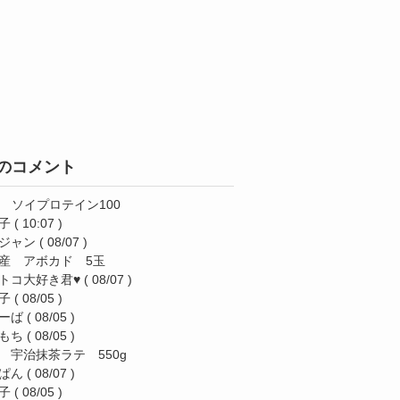
のコメント
AS ソイプロテイン100
子
( 10:07 )
ジャン
( 08/07 )
産 アボカド 5玉
トコ大好き君♥️
( 08/07 )
子
( 08/05 )
ーば
( 08/05 )
もち
( 08/05 )
 宇治抹茶ラテ 550g
ぱん
( 08/07 )
子
( 08/05 )