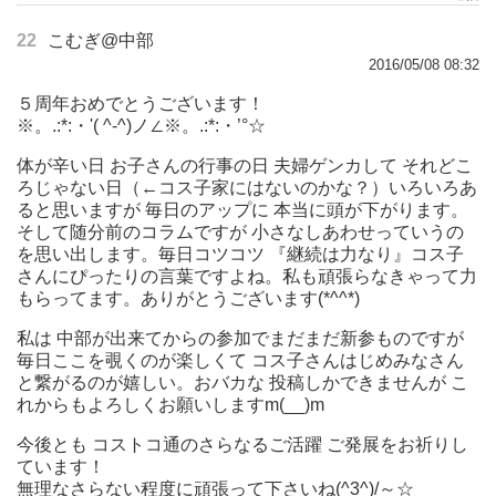
22
こむぎ@中部
2016/05/08 08:32
５周年おめでとうございます！
※。.:*:・'( ^-^)ノ∠※。.:*:・’°☆
体が辛い日 お子さんの行事の日 夫婦ゲンカして それどこ
ろじゃない日（←コス子家にはないのかな？）いろいろあ
ると思いますが 毎日のアップに 本当に頭が下がります。
そして随分前のコラムですが 小さなしあわせっていうの
を思い出します。毎日コツコツ 『継続は力なり』コス子
さんにぴったりの言葉ですよね。私も頑張らなきゃって力
もらってます。ありがとうございます(*^^*)
私は 中部が出来てからの参加でまだまだ新参ものですが
毎日ここを覗くのが楽しくて コス子さんはじめみなさん
と繋がるのが嬉しい。おバカな 投稿しかできませんが こ
れからもよろしくお願いしますm(__)m
今後とも コストコ通のさらなるご活躍 ご発展をお祈りし
ています！
無理なさらない程度に頑張って下さいね(^3^)/～☆