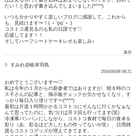
たい！と思わず書き込んでしまいました(*^^*)
いつも分かりやすく楽しいブログに感謝して、これから
も、見続けます〜！( ﹡´pq`﹡ )
コストコ通見るのも私の日課です♡
応援してます！！
そしてハーフシートケーキレポも楽しみ♪
返信
9
すみれ@岐阜羽島
2016/05/08 08:21
おめでとうございます〜♡
私は今年の１月からの新参者ではありますが、朝８時のコ
ス子さんの記事と、掲示板チェックが欠かせなくなり、す
っかり毎日入り浸りです〜(*^^*)
最初は片道１時間かかるコストコにそんなに行くかなぁな
んて思ってたのに、気づけば月３回も行ってます(笑)
冷凍庫パンパンにしながら、コストコ食材で毎日の食卓を
彩り（あ、彩るほど大したもの作ってないや笑）、日用雑
貨もコストコグッズが増えてきてます。