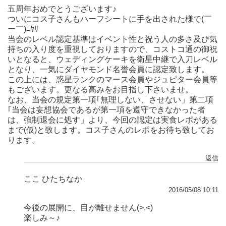
五周年おめでとうございます♪
ついにコス子さんもハーフシートに手を出された様で(￣
ー￣)ﾆﾔﾘ
当会のレベル認定基準はイベント性と祝う人の多さ及び気
持ちの入り度を重視しておりますので、コストコ通の御祝
いとなると、ウェディングケーキを衛星中継で入刀レベル
となり、一気にダイヤモンド名誉会員に認定致します。
この上には、惑星ランクのマース会員やジュピター会員等
もございます。更なる高みをお目指し下さいませ。
なお、当会の規定第一項｢無理しない、させない」第二項
｢当会は妄想協会であるが第一項を遵守できなかった者
は、強制退会に処す」より、今回の認定は実食レポがある
まで(仮)と致します。コス子さんのレポをお待ち致してお
ります。
返信
ここ ひたちなか
2016/05/08 10:11
今後の展開に、目が離せません(>.<)
楽しみ～♪