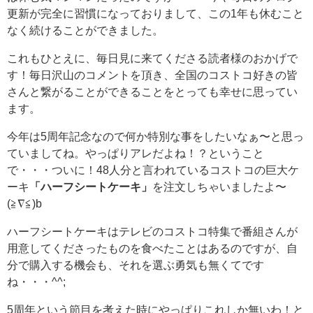
更新が完全に習慣になっておりまして、この1年も休むこと
なく続けることができました。
これもひとえに、毎日見に来てくださる読者様のおかげで
す！毎日沢山のコメントを頂き、全国のコストコ好きの皆
さんと繋がることができることをとっても幸せに思ってい
ます。
今年は5周年記念なので何か特別な事をしたいなぁ〜と思っ
ていましてね。やっぱりアレだよね！？ということ
で・・・ついに！48人分と言われているコストコの巨大ケ
ーキ
「ハーフシートケーキ」
を注文しちゃいましたよ〜
(≧∇≦)b
ハーフシートケーキはテレビのコストコ特集で番組さんが
用意してくださったものを食べたことはあるのですが、自
分で購入する機会も、それを選ぶ勇気も無くてです
ね・・・^^;
5周年という節目を考えた時にやっぱりこれしか無いわ！と