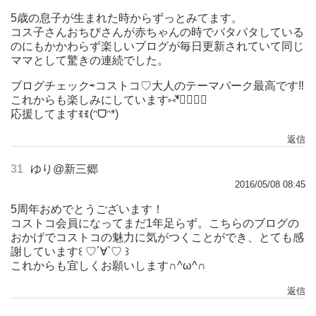
5歳の息子が生まれた時からずっとみてます。
コス子さんおちびさんが赤ちゃんの時でバタバタしている
のにもかかわらず楽しいブログが毎日更新されていて同じ
ママとして驚きの連続でした。
ブログチェック⇨コストコ♡大人のテーマパーク最高です‼︎
これからも楽しみにしています⑅❛ั◡❛ั⑅
応援してますꉂꉂ(ᵔᗜᵔ*)
返信
31
ゆり@新三郷
2016/05/08 08:45
5周年おめでとうございます！
コストコ会員になってまだ1年足らず。こちらのブログの
おかげでコストコの魅力に気がつくことができ、とても感
謝しています꒰ ♡´∀`♡ ꒱
これからも宜しくお願いします∩^ω^∩
返信