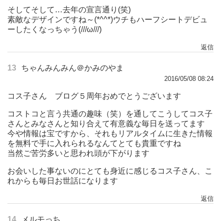
そしてそして…去年の宣言通り(笑)
素敵なデザインですね～(*^^*)ウチもハーフシートデビュ
ーしたくなっちゃう(///ω///)
返信
13
ちゃんみんみん＠かみのやま
2016/05/08 08:24
コス子さん ブログ５周年おめでとうございます
コストコと言う共通の趣味（笑）を通してこうしてコス子
さんとみなさんと知り合えて有意義な毎日を送ってます
今や情報は宝ですから、それもリアルタイムに生きた情報
を無料で手に入れられるなんてとても貴重ですね
当然ご苦労多いと思われ頭が下がります
お会いした事ないのにとても身近に感じるコス子さん、こ
れからも毎日お世話になります
返信
14
メルモっち