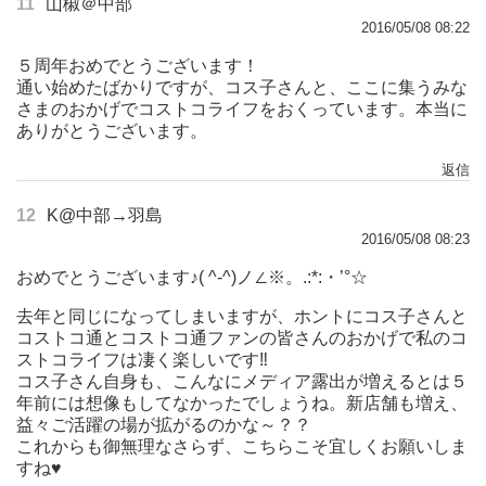
11
山椒＠中部
2016/05/08 08:22
５周年おめでとうございます！
通い始めたばかりですが、コス子さんと、ここに集うみな
さまのおかげでコストコライフをおくっています。本当に
ありがとうございます。
返信
12
K@中部→羽島
2016/05/08 08:23
おめでとうございます♪( ^-^)ノ∠※。.:*:・’°☆
去年と同じになってしまいますが、ホントにコス子さんと
コストコ通とコストコ通ファンの皆さんのおかげで私のコ
ストコライフは凄く楽しいです‼
コス子さん自身も、こんなにメディア露出が増えるとは５
年前には想像もしてなかったでしょうね。新店舗も増え、
益々ご活躍の場が拡がるのかな～？？
これからも御無理なさらず、こちらこそ宜しくお願いしま
すね♥