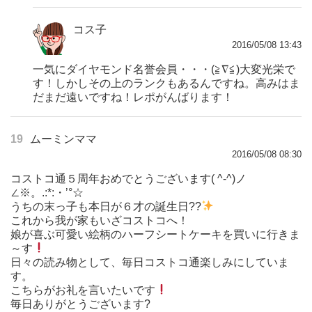
コス子
2016/05/08 13:43
一気にダイヤモンド名誉会員・・・(≧∇≦)大変光栄で
す！しかしその上のランクもあるんですね。高みはま
だまだ遠いですね！レポがんばります！
19
ムーミンママ
2016/05/08 08:30
コストコ通５周年おめでとうございます( ^-^)ノ
∠※。.:*:・’°☆
うちの末っ子も本日が６才の誕生日??
これから我が家もいざコストコへ！
娘が喜ぶ可愛い絵柄のハーフシートケーキを買いに行きま
～す
日々の読み物として、毎日コストコ通楽しみにしていま
す。
こちらがお礼を言いたいです
毎日ありがとうございます?