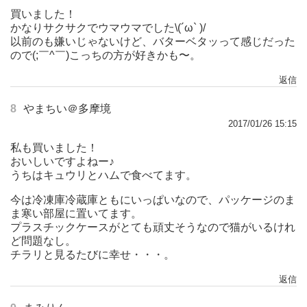
買いました！
かなりサクサクでウマウマでした\(´ω` )/
以前のも嫌いじゃないけど、バターベタッって感じだった
ので(;￣^￣)こっちの方が好きかも〜。
返信
8
やまちい＠多摩境
2017/01/26 15:15
私も買いました！
おいしいですよねー♪
うちはキュウリとハムで食べてます。
今は冷凍庫冷蔵庫ともにいっぱいなので、パッケージのま
ま寒い部屋に置いてます。
プラスチックケースがとても頑丈そうなので猫がいるけれ
ど問題なし。
チラリと見るたびに幸せ・・・。
返信