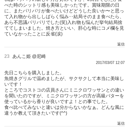
べた時のシットリ感も美味しかったです。賞味期限の日
に、またパリパリが食べたいけどどうした良いか〜と思っ
て入れ物から出ししばらく悩み‥結局そのまま食べたら、
あら不思議パリパリでした(笑)入れ物も悩んだ挙句結局捨
ててしまいました。焼き方といい、肝心な時にコメ欄を見
ていなかったことに反省(涙)
返信
23
あんこ姫 @尼崎
2017/03/07 12:07
先日こちらを購入しました。
魚焼きグリルで温めましたが、サクサクして本当に美味し
いです！
ところでコストコの店員さんにミニクロワッサンとの違い
を聞いたのですが、ミニクロワッサンの方が高級バターを
使っているから香りが良いですよ！との事でした。
食べ比べてみないと違いは分からないかなぁ。どんな風に
違うか教えて頂きたいです(^^)
返信