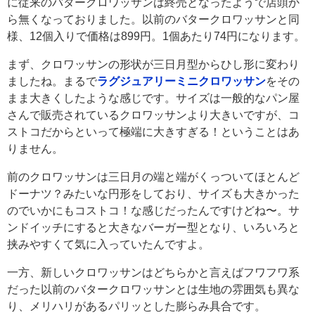
に従来のバタークロワッサンは終売となったようで店頭か
ら無くなっておりました。以前のバタークロワッサンと同
様、12個入りで価格は899円。1個あたり74円になります。
まず、クロワッサンの形状が三日月型からひし形に変わり
ましたね。まるで
ラグジュアリーミニクロワッサン
をその
まま大きくしたような感じです。サイズは一般的なパン屋
さんで販売されているクロワッサンより大きいですが、コ
ストコだからといって極端に大きすぎる！ということはあ
りません。
前のクロワッサンは三日月の端と端がくっついてほとんど
ドーナツ？みたいな円形をしており、サイズも大きかった
のでいかにもコストコ！な感じだったんですけどね〜。サ
ンドイッチにすると大きなバーガー型となり、いろいろと
挟みやすくて気に入っていたんですよ。
一方、新しいクロワッサンはどちらかと言えばフワフワ系
だった以前のバタークロワッサンとは生地の雰囲気も異な
り、メリハリがあるパリッとした膨らみ具合です。