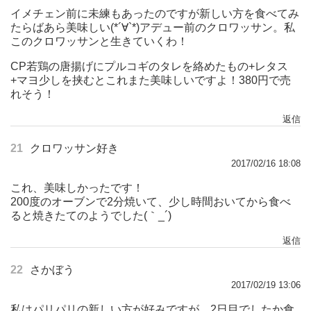
イメチェン前に未練もあったのですが新しい方を食べてみ
たらばあら美味しい(*´∀`*)アデュー前のクロワッサン。私
このクロワッサンと生きていくわ！
CP若鶏の唐揚げにプルコギのタレを絡めたもの+レタス
+マヨ少しを挟むとこれまた美味しいですよ！380円で売
れそう！
返信
21
クロワッサン好き
2017/02/16 18:08
これ、美味しかったです！
200度のオーブンで2分焼いて、少し時間おいてから食べ
ると焼きたてのようでした(｀_´)ゞ
返信
22
さかぼう
2017/02/19 13:06
私はパリパリの新しい方が好みですが、2日目でしたか食