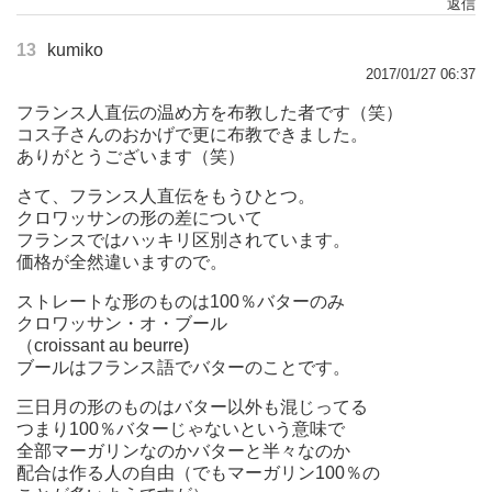
返信
13
kumiko
2017/01/27 06:37
フランス人直伝の温め方を布教した者です（笑）
コス子さんのおかげで更に布教できました。
ありがとうございます（笑）
さて、フランス人直伝をもうひとつ。
クロワッサンの形の差について
フランスではハッキリ区別されています。
価格が全然違いますので。
ストレートな形のものは100％バターのみ
クロワッサン・オ・ブール
（croissant au beurre)
ブールはフランス語でバターのことです。
三日月の形のものはバター以外も混じってる
つまり100％バターじゃないという意味で
全部マーガリンなのかバターと半々なのか
配合は作る人の自由（でもマーガリン100％の