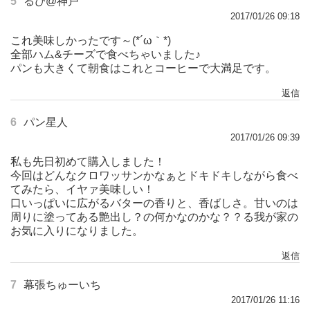
5
るぴ@神戸
2017/01/26 09:18
これ美味しかったです～(*´ω｀*)
全部ハム&チーズで食べちゃいました♪
パンも大きくて朝食はこれとコーヒーで大満足です。
返信
6
パン星人
2017/01/26 09:39
私も先日初めて購入しました！
今回はどんなクロワッサンかなぁとドキドキしながら食べ
てみたら、イヤァ美味しい！
口いっぱいに広がるバターの香りと、香ばしさ。甘いのは
周りに塗ってある艶出し？の何かなのかな？？る我が家の
お気に入りになりました。
返信
7
幕張ちゅーいち
2017/01/26 11:16