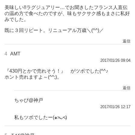
美味しい!!ラグジュアリー…でお聞きしたフランス人直伝
の温め方で食べたのですが、味もサクサク感もまさに私好
みでした。
既に３回リピート。リニューアル万歳＼(^^)／
返信
4
AMT
2017/01/26 09:04
『430円とかで売れそう！』 がツボでした(^^♪
ホント売れますよ～(^^;)。
返信
ちゃぴ@神戸
2017/01/26 12:17
私もツボでしたー(๑˃̵ᴗ˂̵)