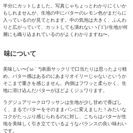
半分にカットしました。写真じゃちょっとわかりにくいか
もしれませんが、生地の中にバターのレモン色がまだらに
入っているのが見てとれます。中の気泡は大きく、ふんわ
りと広がっていて、カットしても潰れないヽ(´ｴ`)ﾉ生地が何
層にも織り込まれているのがよくわかりますね〜。
味について
美味しい〜(´ω｀*)表面サックリで口当たりは思ったより軽
め。バター感はあるのにあまりオイリーじゃないというか
そこまで重さを感じません。内側はフワッと柔らかく、生
地に溶け込んだバターがほどよくジュワります。
ラグジュアリークロワッサンは生地が少し甘めで香ばし
く、まるでバターをそのままパンに変えました！みたいな
コクがたっぷり感じられるのに対し、こちらはバターが生
地を美味しく引き立てているようなバランスの良い味わい
です。