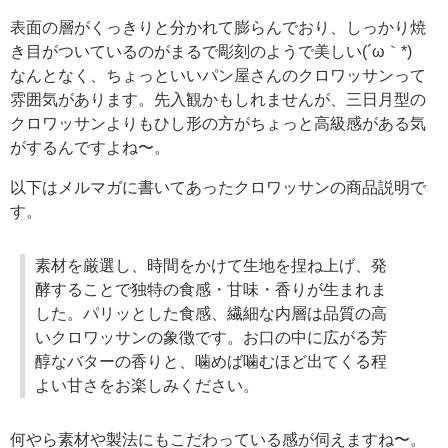
表面の層がくっきりと分かれて膨らんでおり、しっかり焼
き目がついているのがまるで彫刻のようで美しい(´ω｀*)
なんとなく、ちょっといいパン屋さんのクロワッサンって
雰囲気があります。先入観かもしれませんが、三日月型の
クロワッサンよりもひし形の方がちょっと高級感がある気
がするんですよね〜。
以下はメルマガに書いてあったクロワッサンの商品説明で
す。
素材を厳選し、時間をかけて生地を捏ね上げ、発
酵することで独特の食感・甘味・香りが生まれま
した。パリッとした食感、繊細な内層は品質の高
いクロワッサンの象徴です。お口の中に広がる芳
醇なバターの香りと、噛めば噛むほど出てくる程
よい甘さをお楽しみください。
何やら素材や製法にもこだわっている感が伺えますね〜。