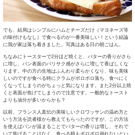
でも、結局はシンプルにハムとチーズだけ（マヨネーズ等
の味付けもなし）で食べるのが一番美味しい！という結論
に我が家は落ち着きました。写真はある日の朝ごはん。
ちなみにトースターで2分ほど焼くと、バターの香りがさら
に増し、パン表面のパリサク感がさらに増して香ばしくな
ります。中の方の生地はふんわり柔らかくなり、味も美味
しいのですが食べる時にクラムがボロボロ落ち、食べにく
くなってしまうのがちょっと気になります。また2分以上焼
くと表面が焦げてしまうので注意です。一般的なトースト
よりも油分が多いからかも？
以前、フランス人直伝の美味しいクロワッサンの温め方と
いう方法を読者様から教えてもらったのですが、この方法
を使えばパンが温まることでバターの香りは増し、それで
いて焦げることはなく、食べる時もボロボロ崩れないとい