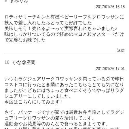
9
まみりん
2017/01/26 16:18
ロティサリーチキンと有機ベビーリーフをクロワッサンに
挟んで差し入れしたらとっても好評でした
美味しそう！売れるよ〜って実際言われちゃいました♪
味はしっかりついてるので軽めのマヨと粒マスタードだけ
で完璧なお味でした
返信
10
かな@座間
2017/01/26 17:01
いつもラグジュアリークロワッサンを買っているので昨日
コストコに行ったとき隣にあったこちらもとても気になり
ましたがこどもにはちょっと食べにくそうでやっぱりラグ
ジュアリーにしてしまいました。
今度はこちらにしてみます！
さて、パッケージですが家では最近お弁当箱としてラグジ
ュアリークロワッサンの箱を活用してます。
運動会やお花見等のみんなで食べるときようです。