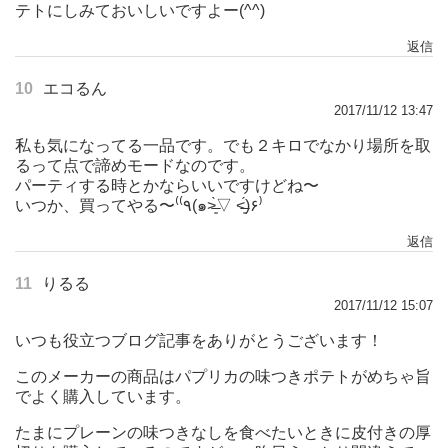
テトにしみておいしいですよー(^^)
返信
10
エコるん
2017/11/12 13:47
私も気になってる一品です。でも２キロでなかり場所を取
るって点で諦めモードなのです。
パーティする時とかならいいですけどね〜
いつか、買ってやる〜⁽⁽٩(๑˃̶͈̀▽ ˂̶͈́)۶⁾
返信
11
りるる
2017/11/12 15:07
いつも役立つブログ記事をありがとうございます！
このメーカーの商品はパプリカの味つきポテトがめちゃ旨
でよく購入しています。
たまにプレーンの味つきなしを食べたいときに皮付きの厚