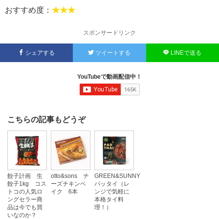
おすすめ度：
★★★
スポンサードリンク
シェアする
ツイートする
LINEで送る
YouTubeで動画配信中！
こちらの記事もどうぞ
餃子計画 生
otto&sons チ
GREEN&SUNNY
餃子1kg コス
ーズチキンベ
パッタイ（レ
トコの人気ロ
イク 6本
ンジで気軽に
ングセラー商
本格タイ料
品は今でも買
理！）
いなのか？