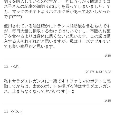
切りを購入しているのですが、一昨日うっかり間違えてコ
ス子さんの記事の細切りのほうを買ってしまいました。で
も、マックのポテトよりホクホク感があっておいしかった
です(*^^*)
使用されている油は確かにトランス脂肪酸を含むものです
が、毎日大量に摂取するわけではないですし、市販のお菓
子を食べるよりは身体に悪くないと思います。この辺は購
入する人それぞれだと思いますが、私はリーズナブルでと
ても良い商品だと思います。
返信
12
べれ
2017/11/13 18:28
私もサラダエレガンスに一票です！ファミマのポテトに感
動してからは、太めのポテトを揚げる時はサラダエレガン
ス。止まらなくなってヤバいです(ｰ ｰ;)
返信
13
ゲスト