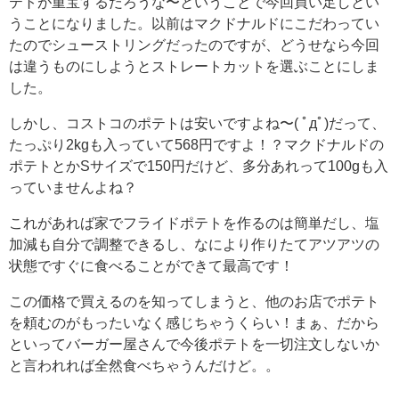
テトが重宝するだろうな〜ということで今回買い足しとい
うことになりました。以前はマクドナルドにこだわってい
たのでシューストリングだったのですが、どうせなら今回
は違うものにしようとストレートカットを選ぶことにしま
した。
しかし、コストコのポテトは安いですよね〜( ﾟдﾟ)だって、
たっぷり2kgも入っていて568円ですよ！？マクドナルドの
ポテトとかSサイズで150円だけど、多分あれって100gも入
っていませんよね？
これがあれば家でフライドポテトを作るのは簡単だし、塩
加減も自分で調整できるし、なにより作りたてアツアツの
状態ですぐに食べることができて最高です！
この価格で買えるのを知ってしまうと、他のお店でポテト
を頼むのがもったいなく感じちゃうくらい！まぁ、だから
といってバーガー屋さんで今後ポテトを一切注文しないか
と言われれば全然食べちゃうんだけど。。