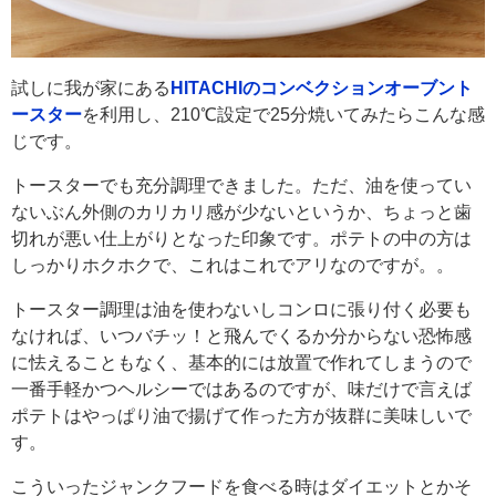
試しに我が家にある
HITACHIのコンベクションオーブント
ースター
を利用し、210℃設定で25分焼いてみたらこんな感
じです。
トースターでも充分調理できました。ただ、油を使ってい
ないぶん外側のカリカリ感が少ないというか、ちょっと歯
切れが悪い仕上がりとなった印象です。ポテトの中の方は
しっかりホクホクで、これはこれでアリなのですが。。
トースター調理は油を使わないしコンロに張り付く必要も
なければ、いつバチッ！と飛んでくるか分からない恐怖感
に怯えることもなく、基本的には放置で作れてしまうので
一番手軽かつヘルシーではあるのですが、味だけで言えば
ポテトはやっぱり油で揚げて作った方が抜群に美味しいで
す。
こういったジャンクフードを食べる時はダイエットとかそ