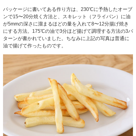
パッケージに書いてある作り方は、230℃に予熱したオーブ
ンで15〜20分焼く方法と、スキレット（フライパン）に油
が5mmの深さに溜まるほどの量を入れて8〜12分揚げ焼き
にする方法。175℃の油で3分ほど揚げて調理する方法の3パ
ターンが書かれていました。ちなみに上記の写真は普通に
油で揚げて作ったものです。