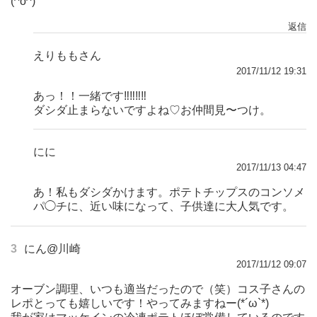
(^o^)
返信
えりももさん
2017/11/12 19:31
あっ！！一緒です‼︎‼︎‼︎‼︎
ダシダ止まらないですよね♡お仲間見〜つけ。
にに
2017/11/13 04:47
あ！私もダシダかけます。ポテトチップスのコンソメ
パ◯チに、近い味になって、子供達に大人気です。
3
にん@川崎
2017/11/12 09:07
オーブン調理、いつも適当だったので（笑）コス子さんの
レポとっても嬉しいです！やってみますねー(*´ω`*)