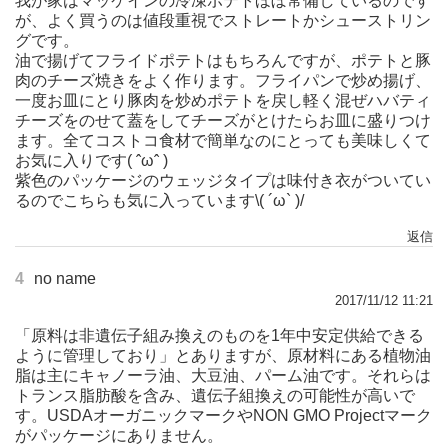
我が家はマッケインの冷凍ポテトほぼ常備しているのです
が、よく買うのは値段重視でストレートかシューストリン
グです。
油で揚げてフライドポテトはもちろんですが、ポテトと豚
肉のチーズ焼きをよく作ります。フライパンで炒め揚げ、
一度お皿にとり豚肉を炒めポテトを戻し軽く混ぜハバティ
チーズをのせて蓋をしてチーズがとけたらお皿に盛りつけ
ます。全てコストコ食材で簡単なのにとっても美味しくて
お気に入りです( ˆωˆ )
紫色のパッケージのウェッジタイプは味付き衣がついてい
るのでこちらも気に入っています\( ´ω` )/
返信
4
no name
2017/11/12 11:21
「原料は非遺伝子組み換えのものを1年中安定供給できる
ように管理しており」とありますが、原材料にある植物油
脂は主にキャノーラ油、大豆油、パーム油です。それらは
トランス脂肪酸を含み、遺伝子組換えの可能性が高いで
す。USDAオーガニックマークやNON GMO Projectマーク
がパッケージにありません。