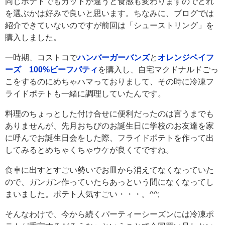
同じポテトでもカットが違うと食感も変わりますのでどれ
を選ぶかは好みで良いと思います。ちなみに、ブログでは
紹介できていないのですが前回は「シューストリング」を
購入しました。
一時期、コストコで
ハンバーガーバンズ
と
オレンジベイフ
ーズ 100%ビーフパティ
を購入し、自宅マクドナルドごっ
こをするのにめちゃハマっておりまして、その時に冷凍フ
ライドポテトも一緒に調理していたんです。
料理のちょっとした付け合せに便利だったのは言うまでも
ありませんが、先月おちびのお誕生日に学校のお友達を家
に呼んでお誕生日会をした際、フライドポテトを作って出
してみるとめちゃくちゃウケが良くてですね。
食卓に出すとすごい勢いでお皿から消えてなくなっていた
ので、ガンガン作っていたらあっという間になくなってし
まいました。ポテト人気すごい・・・。^^;
そんなわけで、今から続くパーティーシーズンには冷凍ポ