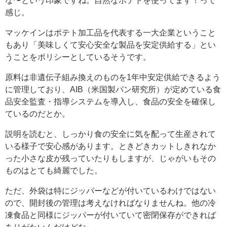
な〜という印象ですね。自然なポテトを使ってます！って
感じ。
マッケインはポテト加工品を代表する一大企業ということ
もあり「美味しくて安心安全な製品を安定供給する」とい
うことをポリシーとしているそうです。
原料は非遺伝子組み換えのものを1年中安定供給できるよう
に管理しており、AIB（米国製パン研究所）が定めている食
品安全監査・指導システムを導入し、食品の安全を確保し
ているのだとか。
説明を読むと、しっかり食の安全に気を配って生産されて
いる様子で安心感があります。ときどきカットしきれなか
った小さな皮が残っていたりもしますが、じゃがいもその
ものはとても綺麗でした。
ただ、外袋は特にジッパーなどが付いているわけではない
ので、開封後の管理は考えなければなりませんね。他の冷
凍食品と同様にジッパーが付いていて密閉保存ができれば