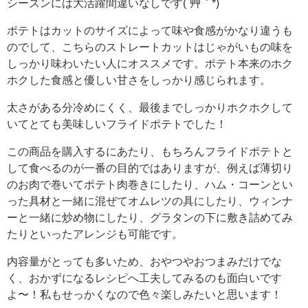
シーズンには大活躍間違いなしです(´艸｀*)
ポテトはカットのサイズによって味や食感がかなり違うも
のでして、こちらのストレートカットはじゃがいもの味を
しっかり味わいたい人にオススメです。ポテト本来のホク
ホクした食感と優しい甘さをしっかり感じられます。
太さがある分冷めにくく、最後までしっかりホクホクして
いてとても美味しいフライドポテトでした！
この商品を購入するにあたり、もちろんフライドポテトと
して食べるのが一番の目的ではありますが、例えば薄切り
のお肉で巻いてポテト肉巻きにしたり、ハム・コーンとい
った具材と一緒に混ぜてオムレツの具にしたり、ウィンナ
ーと一緒に炒め物にしたり、グラタンの下に敷き詰めてみ
たりといったアレンジも可能です。
内容量がとっても多いため、おやつやおつまみだけでな
く、おかずになるレシピへ工夫してみるのも面白いです
よ〜！私もせっかくなので色々楽しみたいと思います！