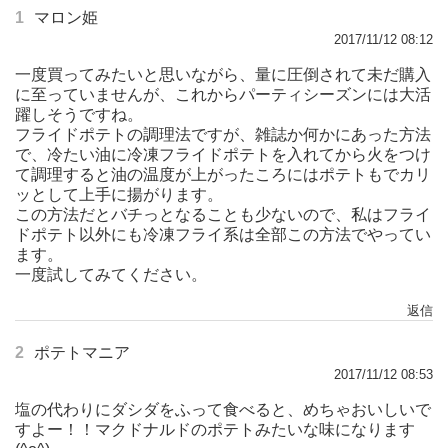
1
マロン姫
2017/11/12 08:12
一度買ってみたいと思いながら、量に圧倒されて未だ購入
に至っていませんが、これからパーティシーズンには大活
躍しそうですね。
フライドポテトの調理法ですが、雑誌か何かにあった方法
で、冷たい油に冷凍フライドポテトを入れてから火をつけ
て調理すると油の温度が上がったころにはポテトもでカリ
ッとして上手に揚がります。
この方法だとバチっとなることも少ないので、私はフライ
ドポテト以外にも冷凍フライ系は全部この方法でやってい
ます。
一度試してみてください。
返信
2
ポテトマニア
2017/11/12 08:53
塩の代わりにダシダをふって食べると、めちゃおいしいで
すよー！！マクドナルドのポテトみたいな味になります