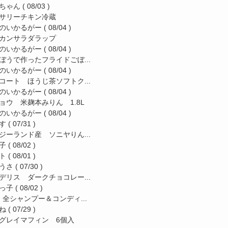
ちゃん
( 08/03 )
サリーチキン冷蔵
のいかるがー
( 08/04 )
カンサラダラップ
のいかるがー
( 08/04 )
ぼうで作ったフライドごぼ...
のいかるがー
( 08/04 )
コート ほうじ茶ソフトク...
のいかるがー
( 08/04 )
ョウ 米麹本みりん 1.8L
のいかるがー
( 08/04 )
す
( 07/31 )
ジーランド産 ソニヤりん...
子
( 08/02 )
ト
( 08/01 )
うさ
( 07/30 )
デリス ダークチョコレー...
っ子
( 08/02 )
a 全シャンプー＆コンディ...
ね
( 07/29 )
グレイマフィン 6個入