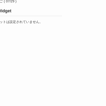
ご
( 07/29 )
idget
ットは設定されていません。