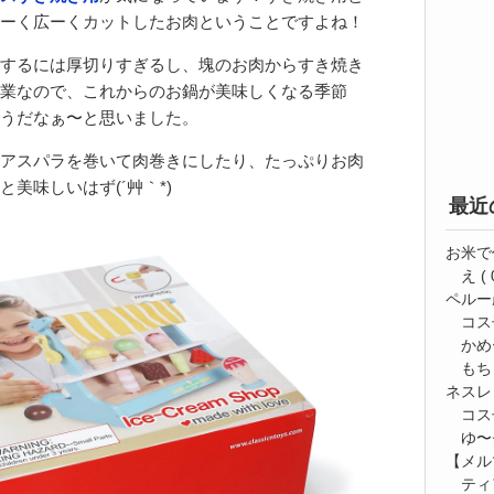
ーく広ーくカットしたお肉ということですよね！
するには厚切りすぎるし、塊のお肉からすき焼き
業なので、これからのお鍋が美味しくなる季節
うだなぁ〜と思いました。
アスパラを巻いて肉巻きにしたり、たっぷりお肉
美味しいはず(´艸｀*)
最近
お米で
え
( 
ペルー
コス
かめ
もち
ネスレ
コス
ゆ〜⭐
【メルマ
ティ