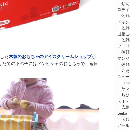
ぜん
ロティ
佐野
メキシ
佐野
国産ご
佐野
フード
佐野
した
木製のおもちゃのアイスクリームショップ
が
マンジ
りたての下の子にはドンピシャのおもちゃで、毎日
佐野
豆だ
ニュー
コス
ヤマ
ちび
スイス
広島
Seik
らむ
アール