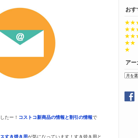
おす
★★
★★
★★
★★
★
アー
ア
ー
カ
イ
ブ
したー！
コストコ新商品の情報と割引の情報
で
スすき焼き用
が気になっています！すき焼き用と