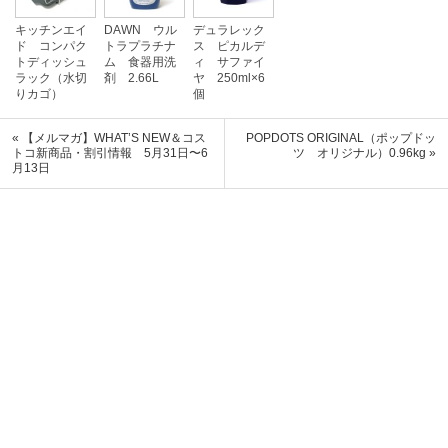
キッチンエイ
DAWN ウル
デュラレック
ド コンパク
トラプラチナ
ス ピカルデ
トディッシュ
ム 食器用洗
ィ サファイ
ラック（水切
剤 2.66L
ヤ 250ml×6
りカゴ）
個
« 【メルマガ】WHAT’S NEW＆コス
POPDOTS ORIGINAL（ポップドッ
トコ新商品・割引情報 5月31日〜6
ツ オリジナル）0.96kg »
月13日