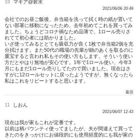
10
マキア@射水
2021/06/06 20:49
会社でのお昼ご飯後、弁当箱を洗って拭く時の紙が置いて
ない部署に移動になったため、去年初めてこれを買ってみ
ました。ちょうどコロナ禍なため品薄で、1ロール売りさ
れてて初心者には助かりました。
いざ使ってみるととても吸収力が良く1枚で弁当箱2個を充
分拭けます。また50代の職場の先輩が鍋のあくを取るのに
重宝すると言われ私もその使い方もします。そういう使い
方だとやはり無地が安心です。1年で1ロール使い、今年3
月にもまだ1ロール売りしてたので買いました。現在はさ
すがに12ロールセットに戻ったようですが、無くなったら
私はこれをリピートすると思います。
返信
11
しおん
2021/06/07 12:43
現在は我が家もこれが定番です。
以前は柄バウンティ使ってましたが、夫が間違えて買って
きたのをきっかけにお値段的にも使用頻度的にも我が家の