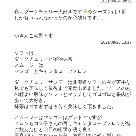
2021/09/24 08:38
私もダークチェリー大好きです
今シーズンは１回
しか食べられなかったのが心残りです。。。
ゆきんこ@野々市
2021/09/26 13:17
ソフトは
ダークチェリーと宇治抹茶
スムージーは
マンゴーとキャンタローブメロン
ダークチェリーサンデーは北海道ソフトのみが苦手な
私でも美味しく最後まで完食出来ました。ソースのあ
の程よい酸味がソフトとマッチしてゴロゴロと果肉が
あって大好き。
抹茶は甘すぎずほろ苦く美味しく頂きました。
スムージーはマンゴーはダントツですが
メロンもコス子さんの言うキャンタローブメロンが特
に飲んだひと口目の衝撃が凄く良く
正直期待してなかった分、尚更印象に残り増した。