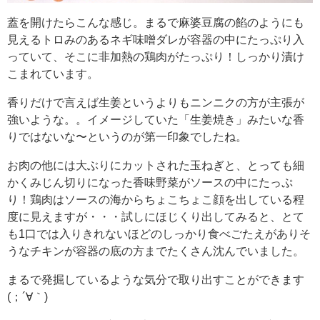
蓋を開けたらこんな感じ。まるで麻婆豆腐の餡のようにも
見えるトロみのあるネギ味噌ダレが容器の中にたっぷり入
っていて、そこに非加熱の鶏肉がたっぷり！しっかり漬け
こまれています。
香りだけで言えば生姜というよりもニンニクの方が主張が
強いような。。イメージしていた「生姜焼き」みたいな香
りではないな〜というのが第一印象でしたね。
お肉の他には大ぶりにカットされた玉ねぎと、とっても細
かくみじん切りになった香味野菜がソースの中にたっぷ
り！鶏肉はソースの海からちょこちょこ顔を出している程
度に見えますが・・・試しにほじくり出してみると、とて
も1口では入りきれないほどのしっかり食べごたえがありそ
うなチキンが容器の底の方までたくさん沈んでいました。
まるで発掘しているような気分で取り出すことができます
(；´∀｀)