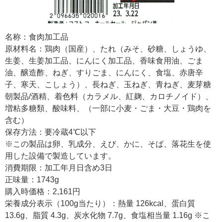
名称：食肉加工品
原材料名：鶏肉（国産）、たれ（みそ、砂糖、しょうゆ、
生姜、生姜加工品、にんにく加工品、香味食用油、ごま
油、醸造酢、ねぎ、すりごま、にんにく、食塩、赤唐辛
子、寒天、こしょう）、長ねぎ、玉ねぎ、青ねぎ、麦芽糖
朝製品/酒精、着色料（カラメル、紅麹、カロチノイド）、
増粘多糖類、酸味料、（一部に小麦・ごま・大豆・鶏肉を
含む）
保存方法：要冷蔵4℃以下
※この製品は卵、乳成分、えび、かに、そば、落花生を使
用した設備で製造しています。
消費期限：加工年月日含め3日
正味量：1743g
購入時価格：2,161円
栄養成分表示（100g当たり）：熱量 126kcal、蛋白質
13.6g、脂質 4.3g、炭水化物 7.7g、食塩相当量 1.16g ※こ