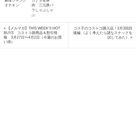
麻辣シャング
カナダ産豚
オチキン
肉 三元豚バ
ラしゃぶしゃ
ぶ
« 【メルマガ】THIS WEEK’S HOT
コス子のコストコ購入品！3月3回目
BUYS コストコ新商品＆割引情
後編 （よく考えたら謎なスナックを
報 3月27日〜4月2日（今週のお買
試してみた） »
い得）