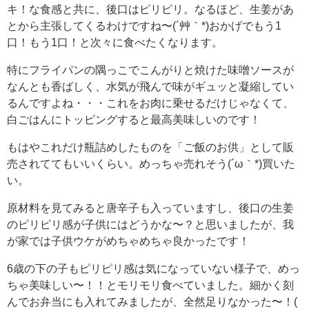
キ！な食感と共に、後口はピリピリ。なるほど、生姜があ
とから主張してくるわけですね〜(´艸｀*)おかげでもう1
口！もう1口！と次々に食べたくなります。
特にフライパンの隅っこでこんがりと焼けた味噌ソースが
なんとも香ばしく、水気が飛んで味がギュッと凝縮してい
るんですよね・・・これをお肉に乗せるだけじゃなくて、
白ごはんにトッピングすると最高美味しいのです！
もはやこれだけ瓶詰めしたものを「ご飯のお供」として販
売されててもいいくらい。めっちゃ売れそう(´ω｀*)買いた
い。
原材料を見てみると唐辛子も入っていますし、後口の生姜
のピリピリ感が子供にはどうかな〜？と思いましたが、我
が家では子供ウケがめちゃめちゃ良かったです！
6歳の下の子もピリピリ感は気になっていない様子で、めっ
ちゃ美味しい〜！！とモリモリ食べていました。細かく刻
んでお弁当にも入れてみましたが、全然足りなかった〜！(