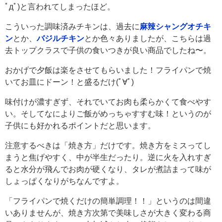
ﾟдﾟ)と言われてしまったほど。
こういった調味済みチキンは、過去に
麻辣シャングオチキ
ン
とか、
バジルチキン
とか色々ありましたが、こちらは過
去トップクラスで子供の食いつきが良い商品でしたね〜。
おかげで夕飯は楽をさせてもらいました！フライパンで焼
いてお皿にドーン！と盛るだけ(ﾟ∀ﾟ)
味付けが濃すぎず、それでいてお肉も柔らかくて食べやす
い。そしてなによりご飯がめっちゃすすむ味！というのが
子供にも好かれるポイントだと思います。
注意するべきは「焼き方」だけです。焼き方をミスってし
まうと焦げやすく、中が半生だったり。逆に火を入れすぎ
ると水分が飛んでお肉が硬くなり、タレが煮詰まって味が
しょっぱくなりがちなんですよ。
「フライパンで焼くだけの簡単調理！！」というのは間違
いありませんが、焼き方次第で美味しさが大きく変わる商