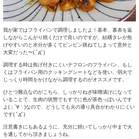
我が家ではフライパンで調理しましたよ！基本、裏表を返
しながらこんがり焼くだけで良いのですが、結構タレが焦
げやすいのと水分が多くてピンピン跳ねてしまって意外と
大変だった〜( ﾟдﾟ)
調理する時は焦げ付きにくいテフロンのフライパン、もし
くはフライパン用のクッキングシートなどを使い、弱火で
じっくり時間をかけながら調理するのがオススメです。
ひとつ難点なのがこちら、しっかりねぎ味噌漬けになって
いることで、生肉の状態でもすでに色が茶色っぽいんです
よ(；´∀｀)なので、どうしても火の通り具合がわかりにくい
です( ﾟдﾟ)
注意書きにもあるように、充分に焼いてしっかり中まで火
を通してから頂きましょうね。