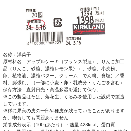
名称：洋菓子
原材料名：アップルケーキ（フランス製造）、りんご加工
品（りんご、砂糖、濃縮レモン果汁）、砂糖、小麦粉、
卵、植物油、濃縮バター、クリーム、でん粉、食塩）／香
料、膨張剤、（一部に小麦・卵・乳成分・りんごを含む）
保存方法：直射日光・高温多湿を避けて保存。
※この製品はそば、落花生、くるみを使用した設備で製造
しています。
※稀に果実の皮の一部や種皮が残っていることがあります
が、喫食しても問題ありません
栄養成分表示（100gあたり）：熱量 423kcal、蛋白質