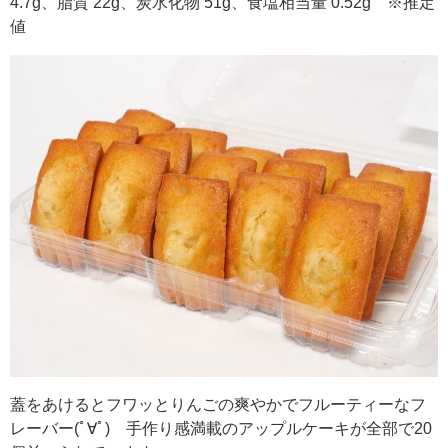
4.7g、脂質 22g、炭水化物 51g、食塩相当量 0.52g ※推定
値
蓋をあけるとフワッとりんごの爽やかでフルーティーなフ
レーバー(ﾟ∀ﾟ) 手作り感満載のアップルケーキが全部で20