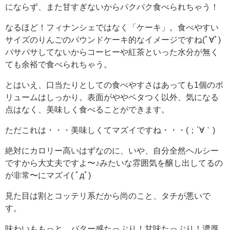
にならず、また甘すぎないからパクパク食べられちゃう！
なるほど！フィナンシェではなく「ケーキ」。食べやすい
サイズのりんごのパウンドケーキ的なイメージですね(ﾟ∀ﾟ)
パサパサしてないからコーヒーや紅茶といった水分が無く
ても余裕で食べられちゃう。
とはいえ、口当たりとしての食べやすさはあっても1個のボ
リュームはしっかり。表面がややベタつく以外、気になる
点はなく、美味しく食べることができます。
ただこれは・・・美味しくてマズイですね・・・(；´∀｀)
絶対にカロリー高いはずなのに、いや、自分全然ヘルシー
ですから大丈夫ですよ〜♪みたいな雰囲気を醸し出してるの
が非常〜にマズイ( ﾟдﾟ)
見た目は割とコッテリ系だから尚のこと、タチが悪いで
す。
味わいももっと、バター感たっぷり！甘味たっぷり！濃厚