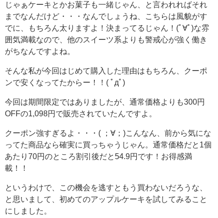
じゃぁケーキとかお菓子も一緒じゃん、と言われればそれ
までなんだけど・・・なんでしょうね、こちらは風貌がす
でに、もちろん太りますよ！決まってるじゃん！(ﾟ∀ﾟ)な雰
囲気満載なので、他のスイーツ系よりも警戒心が強く働き
がちなんですよね。
そんな私が今回はじめて購入した理由はもちろん、クーポ
ンで安くなってたからー！！( ﾟдﾟ)
今回は期間限定ではありましたが、通常価格よりも300円
OFFの1,098円で販売されていたんですよ。
クーポン強すぎるよ・・・( ；∀；)こんなん、前から気にな
ってた商品なら確実に買っちゃうじゃん。通常価格だと1個
あたり70円のところ割引後だと54.9円です！お得感満
載！！
というわけで、この機会を逃すともう買わないだろうな、
と思いまして、初めてのアップルケーキを試してみること
にしました。