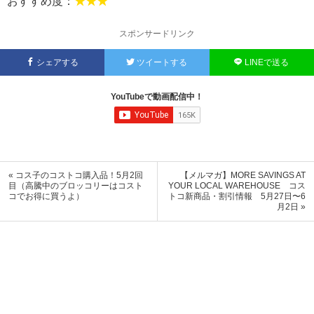
おすすめ度：
★★★
スポンサードリンク
シェアする
ツイートする
LINEで送る
YouTubeで動画配信中！
« コス子のコストコ購入品！5月2回
【メルマガ】MORE SAVINGS AT
目（高騰中のブロッコリーはコスト
YOUR LOCAL WAREHOUSE コス
コでお得に買うよ）
トコ新商品・割引情報 5月27日〜6
月2日 »