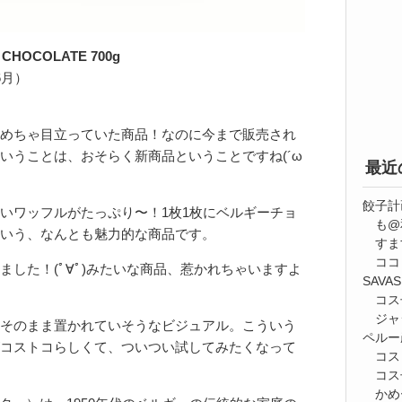
TES CHOCOLATE 700g
6月）
めちゃ目立っていた商品！なのに今まで販売され
いうことは、おそらく新商品ということですね(´ω
最近
餃子計
いワッフルがたっぷり〜！1枚1枚にベルギーチョ
も@
いう、なんとも魅力的な商品です。
すま
ココ
した！(ﾟ∀ﾟ)みたいな商品、惹かれちゃいますよ
SAV
コス
ジャ
そのまま置かれていそうなビジュアル。こういう
ペルー
コストコらしくて、ついつい試してみたくなって
コス
コス
かめ