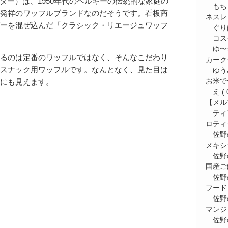
ルマイスター）は、1950年代のベルギーの伝統的な家庭の
もち
発祥のワッフルブランドなのだそうです。看板商
ネスレ
ーを混ぜ込んだ「クラシック・リエージュワッフ
ぐり
コス
ゆ〜⭐
るのは定番のワッフルではなく、そんなこだわり
カーク
スナック用ワッフルです。なんとなく、見た目は
ゆう
お米で
にも見えます。
え
( 
【メルマ
ティ
ロティ
佐野
メキシ
佐野
国産ご
佐野
フード
佐野
マンジ
佐野