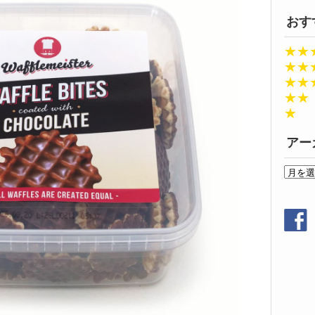
おす
★★
★★
★★
★★
★
アー
ア
ー
カ
イ
ブ