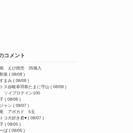
のコメント
画 えび焼売 35個入
和泉
( 08/08 )
すまみ
( 08/08 )
トス@岐阜羽島たまに守山
( 08/08 )
AS ソイプロテイン100
子
( 08/08 )
ジャン
( 08/07 )
産 アボカド 5玉
トコ大好き君♥️
( 08/07 )
子
( 08/05 )
ーば
( 08/05 )