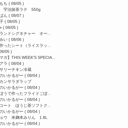
もち
( 08/05 )
 宇治抹茶ラテ 550g
ぱん
( 08/07 )
子
( 08/05 )
︎
( 08/05 )
ランドシグネチャー オー...
みい
( 08/06 )
作ったシート（ライスラッ...
08/05 )
ガ】THIS WEEK'S SPECIA...
アラ
( 08/04 )
サリーチキン冷蔵
のいかるがー
( 08/04 )
カンサラダラップ
のいかるがー
( 08/04 )
ぼうで作ったフライドごぼ...
のいかるがー
( 08/04 )
コート ほうじ茶ソフトク...
のいかるがー
( 08/04 )
ョウ 米麹本みりん 1.8L
のいかるがー
( 08/04 )