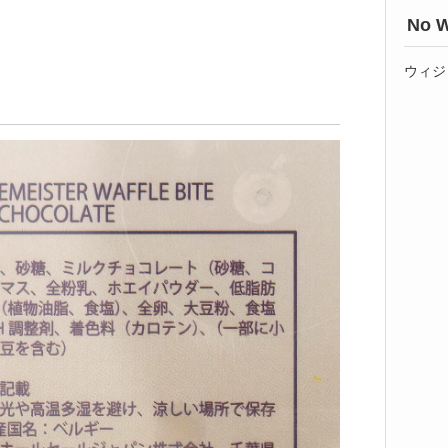
No W
ウィジ