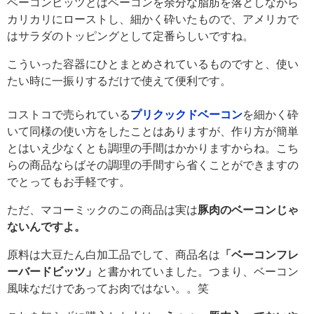
ベーコンビッツとはベーコンを余分な脂肪を落としながら
カリカリにローストし、細かく砕いたもので、アメリカで
はサラダのトッピングとして定番らしいですね。
こういった容器にひとまとめされているものですと、使い
たい時に一振りするだけで使えて便利です。
コストコで売られている
プリクックドベーコン
を細かく砕
いて同様の使い方をしたことはありますが、作り方が簡単
とはいえ少なくとも調理の手間はかかりますからね。こち
らの商品ならばその調理の手間すら省くことができますの
でとってもお手軽です。
ただ、マコーミックのこの商品は実は
豚肉のベーコンじゃ
ないんですよ。
原料は大豆たん白加工品でして、商品名は
「ベーコンフレ
ーバードビッツ」
と書かれていました。つまり、ベーコン
風味なだけであってお肉ではない。。笑