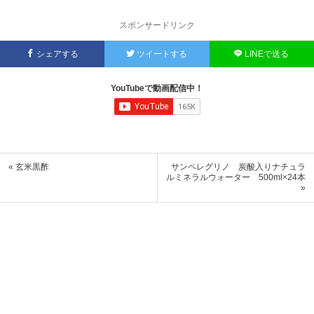
スポンサードリンク
シェアする
ツイートする
LINEで送る
YouTubeで動画配信中！
« 玄米黒酢
サンペレグリノ 炭酸入りナチュラ
ルミネラルウォーター 500ml×24本
»