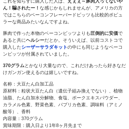
これを知らずに購入した人は、
えぇぇ～豚肉入ってないや
ん！騙されたー！
な感じかもしれませんが、アメリカの方
ではこちらのベーコンフレーバードビッツも比較的ポピュ
ラーな商品みたいなんですよね。
豚肉で作った本物のベーコンビッツよりも
圧倒的に安価
で
あると共に
ヘルシー
だとか。そういえば、以前コストコで
購入した
シーザーサラダキット
の中にも同じようなベーコ
ンビッツが付属されていました。
370グラム
とかなり大量なので、これだけあったら好きなだ
けガンガン使えるのは嬉しいですね。
名称：大豆たん白加工品
原材料：粒状大豆たん白（遺伝子組み換えでない）、植物
油脂、たん白加水分解物、食塩、ポークエキスパウダー、
カラメル色素、野菜色素、パプリカ色素、調味料（アミノ
酸等）、香料
内容量：370グラム
賞味期限：購入日より1年8ヶ月先まで